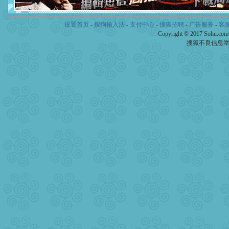
卖了。水晶之恋祝你新年快
[春节]
风柔雨润好月圆，半
颜！冬去春来似水如烟，劳
设置首页
-
搜狗输入法
-
支付中心
-
搜狐招聘
-
广告服务
-
客
道一声平安！新年吉祥万事
Copyright © 2017 Sohu.co
[春节]
传说薰衣草有四片叶
搜狐不良信息
片叶子是希望，第三片叶子
送你一棵薰衣草，愿你新年