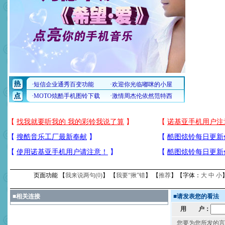
页面功能 【
我来说两句(
0
)
】 【
我要“揪”错
】 【
推荐
】【字体：
大
中
小
■
相关连接
■
请发表您的看法
用 户：
您要为您所发的言