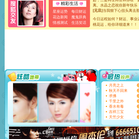
精彩生活
离。水晶之恋祝你新年快乐
[元旦]
当我狠下心扭头离去
星座运势
每日财运
泣，这痛楚让我明白我多么
花边新闻
魔鬼辞典
今日运程如何？财运、事业
卖了。水晶之恋祝你新年快
情感测试
生活笑话
桃花运，给你详细道来！！
[春节]
风柔雨润好月圆，半
颜！冬去春来似水如烟，劳
道一声平安！新年吉祥万事
[春节]
传说薰衣草有四片叶
片叶子是希望，第三片叶子
送你一棵薰衣草，愿你新年
[圣诞节]
圣诞节到了，想想
你太多，只有给你五千万：
要平安！千万要知足！千万
[圣诞节]
不只这样的日子才
能正大光明地骚扰你,告诉你
天都要快乐噢!
月亮之上
[圣诞节]
奉上一颗祝福的心,
秋天不回来
如意,快乐,鲜花,一切美好的
求佛
[元旦]
看到你我会触电；看
千里之外
断电。爱你是我职业，想你
香水有毒
你是我专业！水晶之恋祝你
吉祥三宝
[元旦]
如果上天让我许三个
天竺少女
起；二是再生再世和你在一
离。水晶之恋祝你新年快乐
[元旦]
当我狠下心扭头离去
泣，这痛楚让我明白我多么