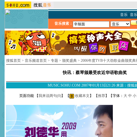
音乐
|
音
音乐搜索：
搜狐首页
>
音乐频道首页
>
专题
>
颁奖盛典
>
2006年度TVB十大劲歌金曲颁奖典
快讯：蔡琴颁最受欢近华语歌曲奖
MUSIC.SOHU.COM 2007年01月13日21:26 来源：搜
页面功能 【
我来说两句(
0
)
】 【
收藏本文
】 【
推荐
】【字体：
大
中
小