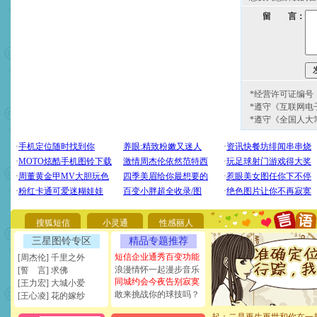
留 言：
*经营许可证编号：京
*遵守《互联网电
*遵守《全国人大
[圣诞节]
圣诞节到了，想想
你太多，只有给你五千万：
要平安！千万要知足！千万
[圣诞节]
不只这样的日子才
能正大光明地骚扰你,告诉你
搜狐短信
小灵通
性感丽人
天都要快乐噢!
三星图铃专区
精品专题推荐
[圣诞节]
奉上一颗祝福的心,
如意,快乐,鲜花,一切美好的
短信企业通秀百变功能
[周杰伦] 千里之外
[元旦]
看到你我会触电；看
浪漫情怀一起漫步音乐
[誓 言] 求佛
断电。爱你是我职业，想你
同城约会今夜告别寂寞
[王力宏] 大城小爱
你是我专业！水晶之恋祝你
敢来挑战你的球技吗？
[王心凌] 花的嫁纱
[元旦]
如果上天让我许三个
起；二是再生再世和你在一