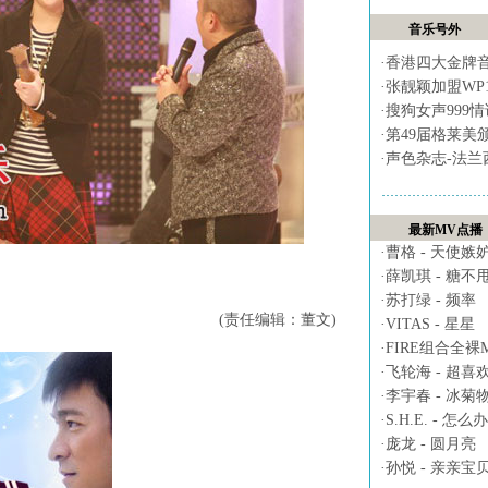
音乐号外
·
香港四大金牌
·
张靓颖加盟WP
·
搜狗女声999
·
第49届格莱美
·
声色杂志-法兰
最新MV点播
·
曹格 - 天使嫉
·
薛凯琪 - 糖不
·
苏打绿 - 频率
(责任编辑：董文)
·
VITAS - 星星
·
FIRE组合全裸MV 
·
飞轮海 - 超喜
·
李宇春 - 冰菊
·
S.H.E. - 怎么办
·
庞龙 - 圆月亮
·
孙悦 - 亲亲宝