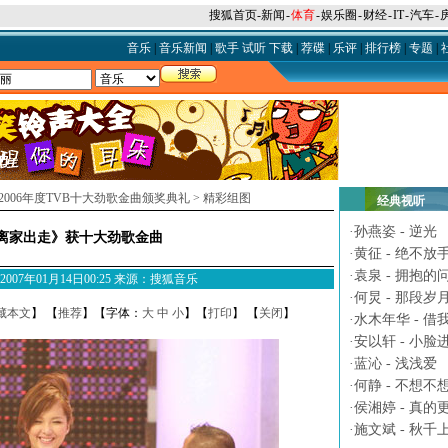
搜狐首页
-
新闻
-
体育
-
娱乐圈
-
财经
-
IT
-
汽车
-
音乐
|
音乐新闻
|
歌手
试听
下载
|
荐碟
|
乐评
|
排行榜
|
专题
|
2006年度TVB十大劲歌金曲颁奖典礼
>
精彩组图
经典视听
·
孙燕姿 - 逆光
离家出走》获十大劲歌金曲
·
黄征 - 绝不放
·
袁泉 - 拥抱的
M 2007年01月14日00:25 来源：搜狐音乐
·
何炅 - 那段岁
藏本文
】 【
推荐
】【字体：
大
中
小
】【
打印
】 【
关闭
】
·
水木年华 - 借
·
安以轩 - 小脸
·
蓝沁 - 浅浅爱
·
何静 - 不想不
·
侯湘婷 - 真的
·
施文斌 - 秋千