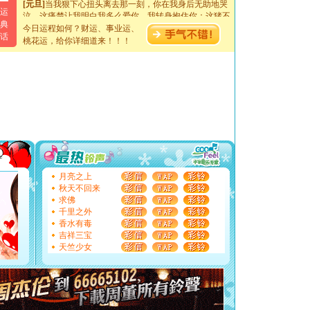
泣，这痛楚让我明白我多么爱你。我转身抱住你：这猪不
运
卖了。水晶之恋祝你新年快乐。
典
今日运程如何？财运、事业运、
[春节]
风柔雨润好月圆，半岛铁盒伴身边，每日尽显开心
话
桃花运，给你详细道来！！！
颜！冬去春来似水如烟，劳碌人生需尽欢！听一曲轻歌，
道一声平安！新年吉祥万事如愿
[春节]
传说薰衣草有四片叶子：第一片叶子是信仰，第二
片叶子是希望，第三片叶子是爱情，第四片叶子是幸运。
送你一棵薰衣草，愿你新年快乐！
[圣诞节]
圣诞节到了，想想没什么送给你的，又不打算给
你太多，只有给你五千万：千万快乐！千万要健康！千万
要平安！千万要知足！千万不要忘记我！
[圣诞节]
不只这样的日子才会想起你,而是这样的日子才
能正大光明地骚扰你,告诉你,圣诞要快乐!新年要快乐!天
天都要快乐噢!
[圣诞节]
奉上一颗祝福的心,在这个特别的日子里,愿幸福,
月亮之上
如意,快乐,鲜花,一切美好的祝愿与你同在.圣诞快乐!
秋天不回来
[元旦]
看到你我会触电；看不到你我要充电；没有你我会
求佛
断电。爱你是我职业，想你是我事业，抱你是我特长，吻
千里之外
你是我专业！水晶之恋祝你新年快乐
香水有毒
[元旦]
如果上天让我许三个愿望，一是今生今世和你在一
吉祥三宝
起；二是再生再世和你在一起；三是三生三世和你不再分
天竺少女
离。水晶之恋祝你新年快乐
[元旦]
当我狠下心扭头离去那一刻，你在我身后无助地哭
泣，这痛楚让我明白我多么爱你。我转身抱住你：这猪不
卖了。水晶之恋祝你新年快乐。
[春节]
风柔雨润好月圆，半岛铁盒伴身边，每日尽显开心