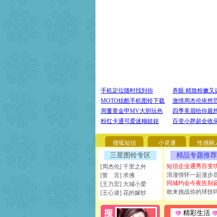
搜狐短信
小灵通
性感丽
三星图铃专区
精品专题推荐
短信企业通秀百变
[周杰伦] 千里之外
浪漫情怀一起漫步
[誓 言] 求佛
同城约会今夜告别
[王力宏] 大城小爱
敢来挑战你的球技
[王心凌] 花的嫁纱
精彩生活