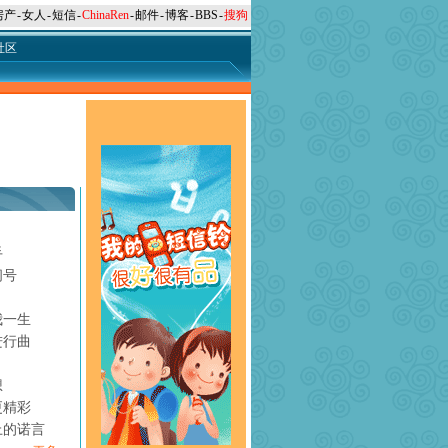
房产
-
女人
-
短信
-
ChinaRen
-
邮件
-
博客
-
BBS
-
搜狗
社区
手
问号
月
我一生
进行曲
想
更精彩
上的诺言