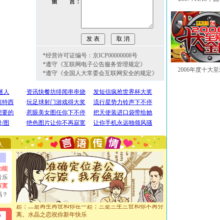
留 言：
*经营许可证编号：京ICP00000008号
*遵守《互联网电子公告服务管理规定》
2006年度十大
*遵守《全国人大常委会互联网安全的规定》
[圣诞节]
圣诞节到了，想想没什么送给你的，又不打算给
你太多，只有给你五千万：千万快乐！千万要健康！千万
要平安！千万要知足！千万不要忘记我！
[圣诞节]
不只这样的日子才会想起你,而是这样的日子才
能正大光明地骚扰你,告诉你,圣诞要快乐!新年要快乐!天
天都要快乐噢!
人
[圣诞节]
奉上一颗祝福的心,在这个特别的日子里,愿幸福,
如意,快乐,鲜花,一切美好的祝愿与你同在.圣诞快乐!
[元旦]
看到你我会触电；看不到你我要充电；没有你我会
功能
断电。爱你是我职业，想你是我事业，抱你是我特长，吻
音乐
你是我专业！水晶之恋祝你新年快乐
寂寞
[元旦]
如果上天让我许三个愿望，一是今生今世和你在一
吗？
起；二是再生再世和你在一起；三是三生三世和你不再分
离。水晶之恋祝你新年快乐
[元旦]
当我狠下心扭头离去那一刻，你在我身后无助地哭