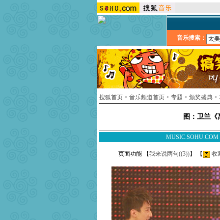
音乐搜索：
搜狐首页
>
音乐频道首页
>
专题
>
颁奖盛典
>
图：卫兰《
MUSIC.SOHU.CO
页面功能 【
我来说两句(
(3)
)
】 【
收