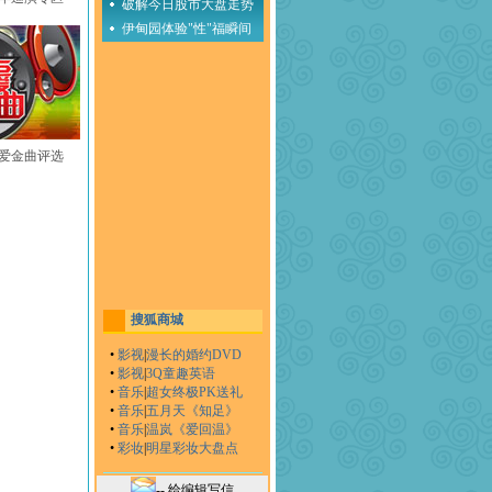
破解今日股市大盘走势
伊甸园体验"性"福瞬间
至爱金曲评选
搜狐商城
•
影视
|
漫长的婚约DVD
•
影视
|
3Q童趣英语
•
音乐
|
超女终极PK送礼
•
音乐
|
五月天《知足》
•
音乐
|
温岚《爱回温》
•
彩妆
|
明星彩妆大盘点
-- 给编辑写信