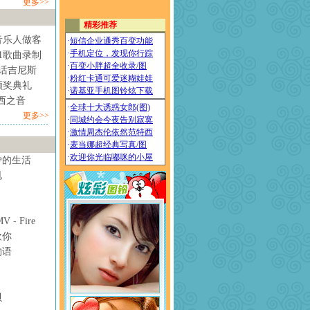
更多>>
音乐人做客
1歌曲录制
情话吉尼斯
颁奖典礼
西之音
更多>>
妒的生活
甩
- Fire
欢你
物语
贝