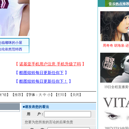
音乐热点推
周奇奇 胡海泉-
19日全程直播
揪”错
】 【
推荐
】【字体：
大
中
小
】【
打印
】 【
关闭
】
■
请发表您的看法
用 户：
您要为您所发的言论的后果负责
2007VITAS