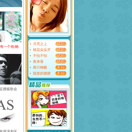
荐
月亮之上
还有一个他/她
桃花朵朵开
不怕不怕
夜来香
两只蝴蝶
隐形的翅膀
黄征搜狐歌会
中国年巡演专区