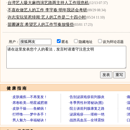
·
台湾艺人吸大麻挡演艺路两主持人工作现危机
(12/13 07:37)
·
不喜欢做艺人的工作 李宇春:明年我还会考研
(09/29 08:34)
·
许志安玩笑惹绯闻:艺人的工作是二十四小时
(05/24 11:10)
·
苗圃谏言:希望艺人的工作节奏放慢些
(03/01 17:23)
用户：
匿名
隐藏地址
设为辩论话题
健 康 指 南