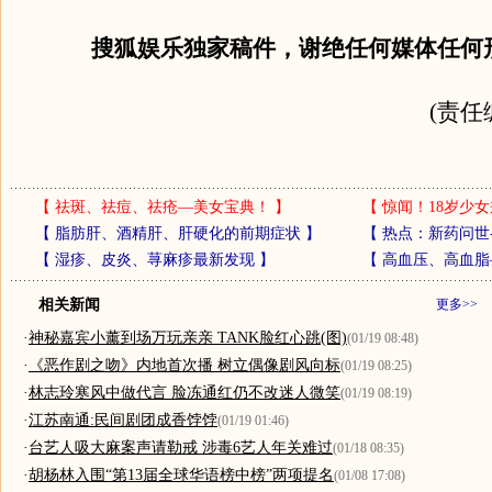
搜狐娱乐独家稿件，谢绝任何媒体任何
(责任
【
祛斑、祛痘、祛疮—美女宝典！
】
【
惊闻！18岁少女
【
脂肪肝、酒精肝、肝硬化的前期症状
】
【
热点：新药问世
【
湿疹、皮炎、荨麻疹最新发现
】
【
高血压、高血脂
相关新闻
更多>>
·
神秘嘉宾小薰到场万玩亲亲 TANK脸红心跳(图)
(01/19 08:48)
·
《恶作剧之吻》内地首次播 树立偶像剧风向标
(01/19 08:25)
·
林志玲寒风中做代言 脸冻通红仍不改迷人微笑
(01/19 08:19)
·
江苏南通:民间剧团成香饽饽
(01/19 01:46)
·
台艺人吸大麻案声请勒戒 涉毒6艺人年关难过
(01/18 08:35)
·
胡杨林入围“第13届全球华语榜中榜”两项提名
(01/08 17:08)