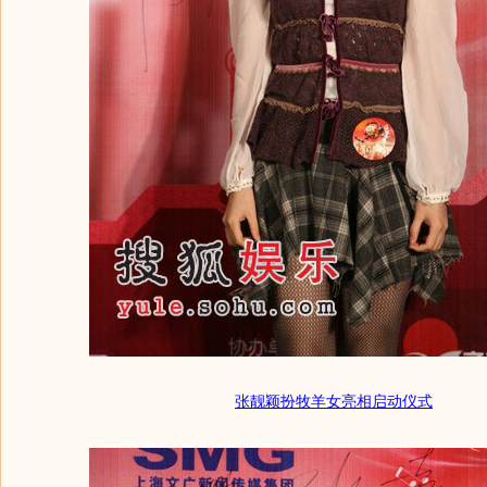
张靓颖扮牧羊女亮相启动仪式