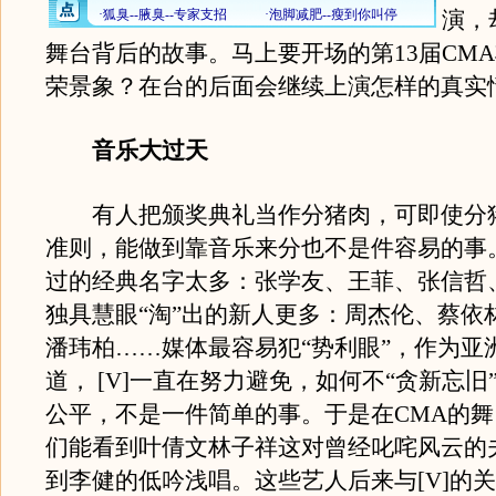
演，
舞台背后的故事。马上要开场的第13届CM
荣景象？在台的后面会继续上演怎样的真实
音乐大过天
有人把颁奖典礼当作分猪肉，可即使分
准则，能做到靠音乐来分也不是件容易的事
过的经典名字太多：张学友、王菲、张信哲
独具慧眼“淘”出的新人更多：周杰伦、蔡依
潘玮柏……媒体最容易犯“势利眼”，作为亚
道， [V]一直在努力避免，如何不“贪新忘旧
公平，不是一件简单的事。于是在CMA的
们能看到叶倩文林子祥这对曾经叱咤风云的
到李健的低吟浅唱。这些艺人后来与[V]的