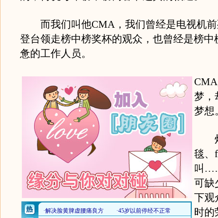
而我们叫他CMA，我们曾经是电视机前
登台领走榜中榜奖杯的观众，也曾经是榜中
惫的工作人员。
CM
梦，
梦想
灯
毯、f
叫…
可缺
下观
时的