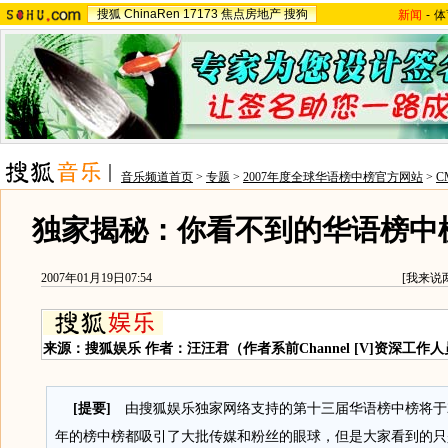
搜狐
ChinaRen
17173
焦点房地产
搜狗
新闻
-
体
音乐频道首页
>
专题
>
2007年度全球华语榜中榜官方网站
>
C
独家揭秘：你看不到的华语榜中
2007年01月19日07:54
[
我来说
来源：搜狐娱乐 作者：汪汪君（作者系前Channel [V]资深工作人
[提要]
由搜狐娱乐独家网络支持的第十三届华语榜中榜将于2
年的榜中榜都吸引了大批传媒和粉丝的眼球，但是大家看到的只