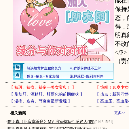
能在
保持
态，
得，
明真
不改
</P>
(责
【
祛斑、祛痘、祛疮—美女宝典！
】
【
惊闻！18岁少女
【
脂肪肝、酒精肝、肝硬化的前期症状
】
【
热点：新药问世
【
湿疹、皮炎、荨麻疹最新发现
】
【
高血压、高血脂
相关新闻
更多>>
·
陈明真《比寂寞善良》MV 浴室特写性感迷人(图)
(01/18 15:21)
·
陈明真现场大唱黄梅戏 实力唱功完美体现(图)