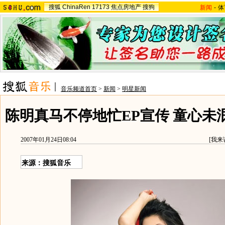
搜狐
ChinaRen
17173
焦点房地产
搜狗
新闻
-
体
音乐频道首页
>
新闻
>
明星新闻
陈明真马不停地忙EP宣传 童心未
2007年01月24日08:04
[
我来
来源：搜狐音乐