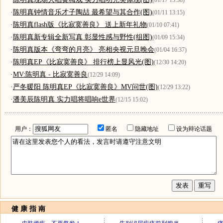
(01/17 13:38)
·
陈明真钟情音乐才子陶喆 最希望与其合作(图)
(01/11 13:15)
·
陈明真flash版《比寂寞善良》 送上新年礼物
(01/10 07:41)
·
陈明真新专辑全新写真 彰显性感与野性(组图)
(01/09 15:34)
·
陈明真版本《弯弯的月亮》 亮相央视元旦晚会
(01/04 16:37)
·
陈明真EP《比寂寞善良》 排行榜上显风光(图)
(12/30 14:20)
·
MV:陈明真 - 比寂寞善良
(12/29 14:09)
·
严冬暖阳 陈明真EP《比寂寞善良》MV问世(图)
(12/29 13:22)
·
潘美辰陈明真 实力唱将唱响e世界
(12/15 15:02)
用户：
匿名
隐藏地址
设为辩论话题
健 康 指 南