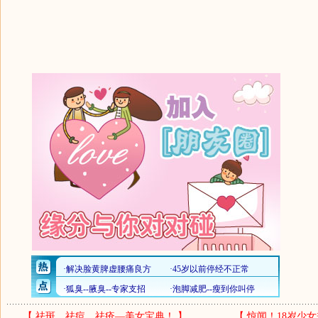
【
祛斑、祛痘、祛疮—美女宝典！
】
【
惊闻！18岁少女