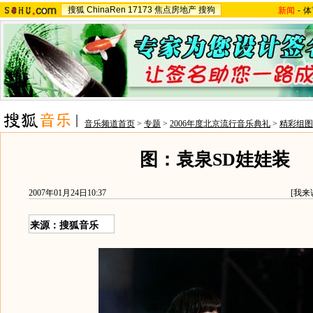
搜狐
ChinaRen
17173
焦点房地产
搜狗
新闻
-
体
音乐频道首页
>
专题
>
2006年度北京流行音乐典礼
>
精彩组图
图：袁泉SD娃娃装
2007年01月24日10:37
[
我来
来源：搜狐音乐