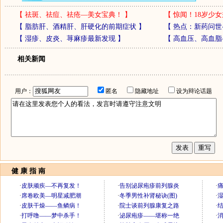
【
祛斑、祛痘、祛疮—美女宝典！
】
【
惊闻！18岁少女
【
脂肪肝、酒精肝、肝硬化的前期症状
】
【
热点：新药问世
【
湿疹、皮炎、荨麻疹最新发现
】
【
高血压、高血脂
相关新闻
用户：
匿名
隐藏地址
设为辩论话题
健 康 指 南