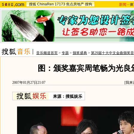
搜狐
ChinaRen
17173
焦点房地产
搜狗
新闻
-
体
音乐频道首页
>
专题
>
颁奖盛典
>
第29届十大中文金曲颁奖
图：颁奖嘉宾周笔畅为光良
2007年01月27日21:07
[
我来
来源：搜狐娱乐