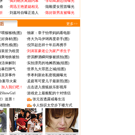
孕
·
揭刘晓庆离婚内幕
·
李幼斌新恋情曝光
婚
·
周迅王艳婆媳相见
·
陆毅爱女照首曝光
折
·
刘嘉玲自曝正造人
·
陈好新男友被曝光
 后
更多>>
喂猕猴桃(图)
·
独家：章子怡带妈妈看电影
好身材(图)
·
佟大为马伊琍再度牵手(图)
秀性感(图)
·
倪萍赵忠祥十年后再携手
服装皆为租赁
·
刘涛富豪老公为家产求生子
颜乘地铁被拍
·
舒淇醉酒瞬间惨被抓拍(图)
做活体解剖
·
实拍漂亮的地摊西施(组图)
的暴烈脾气
·
世界九大罪恶之城(组图)
遇灵异事件
·
李孝利新欢私密视频曝光
成命案导火索
·
孟庭苇可爱儿子最新照(图)
：加入我们吧！
·
点击进入搜狐娱乐影视库
owGirl
·
游戏史上最般配的十对情侣
2》送票！
·
张元首透露戒毒生活
湘胎教
·
令人惊叹太空步下楼方式