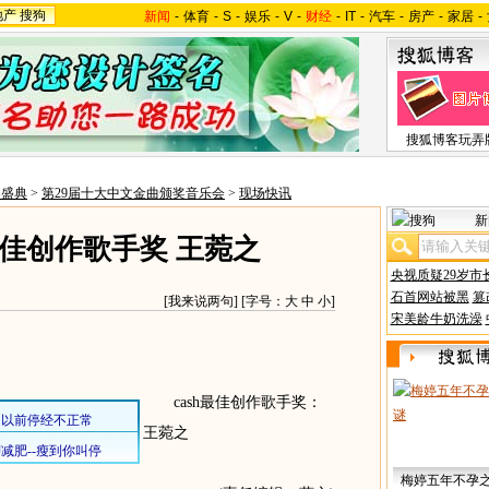
地产
搜狗
新闻
-
体育
-
S
-
娱乐
-
V
-
财经
-
IT
-
汽车
-
房产
-
家居
-
搜狐博客玩弄
奖盛典
>
第29届十大中文金曲颁奖音乐会
>
现场快讯
新
最佳创作歌手奖 王菀之
央视质疑29岁市
石首网站被黑
篡
[
我来说两句
] [字号：
大
中
小
]
宋美龄牛奶洗澡
cash最佳创作歌手奖：
王菀之
梅婷五年不孕