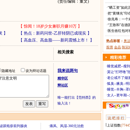
(责任编辑：董文)
·
“晒工资”如此
·
把“黄继光”印
·
徐兆寿：一个
·
“王致和”在德
【
惊闻！18岁少女兼职月赚10万
】
·
医生收红包对
状
】
【
热点：新药问世-乙肝转阴已成现实
】
【
高血压、高血脂——新药震憾上市！
】
热点标签：
奥
股票
金晶
陈冠
相关搜索
精彩推荐
·
睡觉减肥--瘦到
我来说两句
隐藏地址
设为辩论话题
·
莫让“打呼噜”
·
老公戒不了烟酒
精华区
·
狐臭--腋臭--
辩论区
·
睡觉--丰胸--
·
女人--更年期-
唯一能打出【范特西】的
输入法！
说 吧 排 行
上证指数
(7744