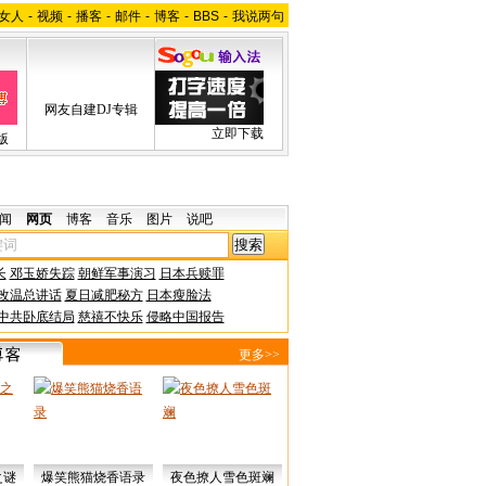
女人
-
视频
-
播客
-
邮件
-
博客
-
BBS
-
我说两句
网友自建DJ专辑
立即下载
版
闻
网页
博客
音乐
图片
说吧
长
邓玉娇失踪
朝鲜军事演习
日本兵赎罪
改温总讲话
夏日减肥秘方
日本瘦脸法
中共卧底结局
慈禧不快乐
侵略中国报告
更多>>
之谜
爆笑熊猫烧香语录
夜色撩人雪色斑斓