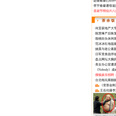
·
赵薇被爆已经怀
·
李宇春爆遭母逼
·
圣诞节明信片八
茶 余 饭
·
何炅获地产大亨
·
陈慧琳产后恢复
·
殷桃街头休闲装
·
范冰冰红地毯
·
姚晨与老公素
·
日军竟拿战俘
·
盘点网坛大腕
·
美女办公室遭
·
《Nobody》
·
搜狐娱乐招聘
·
台北电玩展靓丽Sh
·
《变形金刚
·
王岳伦爆李