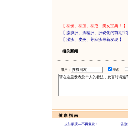
【
祛斑、祛痘、祛疮—美女宝典！
】
【
脂肪肝、酒精肝、肝硬化的前期症
【
湿疹、皮炎、荨麻疹最新发现
】
相关新闻
用户：
匿名
健 康 指 南