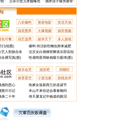
密照
王菲小女儿李嫣曝光
酒井法子痛哭谢罪
 坛
八卦爆料
第壹电影
笑话天地
搞笑图库
火爆视频
搞笑视频
秀色可餐
综艺选秀
娱评天下
杀人游戏
们(组图)
·
爆料:何洁欲吃蛔虫卵来减肥
女艺人割脉自杀
·
北京女白领钢管舞俱乐部实拍
全裸写真(图)
·
性感明星用昧抱吸引眼球(图)
娱乐旮旯
搞笑吧
闲聊区
体育星空
小宠当家
前线杂评
我感到恶心
·
热裤女孩新西兰的圣诞节
滩图片日记
·
本山不来你还会看春晚吗
独身二十年
·
倚天屠龙记中杨逍的眼泪