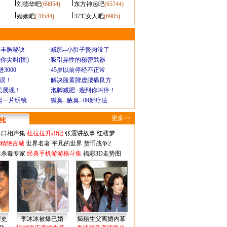
刘德华吧
(69854)
东方神起吧
(65744)
婚姻吧
(78544)
37℃女人吧
(6985)
爆丰胸秘诀
·
减肥--小肚子赘肉没了
你尖叫(图)
·
吸引异性的秘密武器
3000
·
45岁以前停经不正常
不误！
·
解决脸黄脾虚腰痛良方
美展现！
·
泡脚减肥--瘦到你叫停！
起一片明镜
·
狐臭--腋臭--09新疗法
更多>>
对口相声集
杜拉拉升职记
张震讲故事
红楼梦
-精绝古城
世界名著
平凡的世界
货币战争2
毒杀毒专家
经典手机游游格斗集
福彩3D走势图
情史
李冰冰被爆已婚
揭秘生父离婚内幕