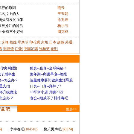
流行的原因
燕云
在名片上的人
王玉朝
鸡蛋引发的血案
徐兆寿
国被抢注的背后
杨小洁
社会有三个好处
周克成
运
珠峰
福娃
母亲节
印花税
火炬
日本
赵薇
外遇
希
谢霆锋
CNN
中国足球
张柏芝
姚明
你尖叫(图)
·
狐臭--腋臭--全球揭秘！
毁了后半生
·
更年期--卵巢早衰--绝经
--怎么办？
·
涵盖健康要闻健康生活导航
明星支招
·
口臭--口臭--拜拜了!
罩杯升级魔法
·
10平米小店 月赚20万
-怎么办？
·
老公--烟戒不了排排毒吧
说 吧
更多>>
5)
李宇春吧
(104510)
快乐男声吧
(68574)