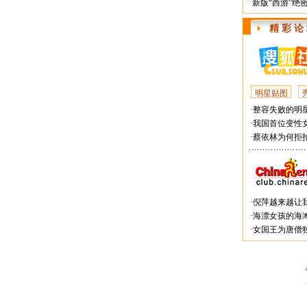
新版“西游”绝
精 彩 论
明星贴图
·
整容失败的明星
·
我国首位变性
·
蔡依林为何拒拍
·
倪萍越来越让
·
海漂女孩的海
·
女国王为唐僧