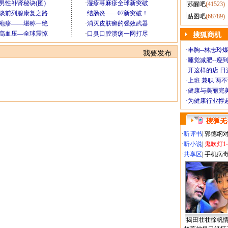
苏醒吧
(41523)
贴图吧
(68789)
搜狐商机
·
丰胸--林志玲
我要发布
·
睡觉减肥--瘦到
·
开这样的店 日进
·
上班 兼职 两
·
健康与美丽完
·
为健康行业撑
·
听评书
|
郭德纲
·
听小说
|
鬼吹灯1
·
共享区
|
手机病
揭田壮壮徐帆