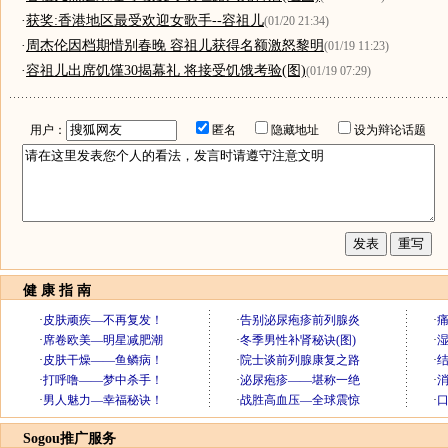
·
获奖:香港地区最受欢迎女歌手--容祖儿
(01/20 21:34)
·
周杰伦因档期惜别春晚 容祖儿获得名额激怒黎明
(01/19 11:23)
·
容祖儿出席饥馑30揭幕礼 将接受饥饿考验(图)
(01/19 07:29)
用户：
匿名
隐藏地址
设为辩论话题
健 康 指 南
Sogou推广服务