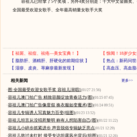
容祖儿已经拿了5个奖项，另外4奖分别是：十大中文金曲奖、
全国最受欢迎女歌手、全年最高销量女歌手大奖
【
祛斑、祛痘、祛疮—美女宝典！
】
【
惊闻！18岁少女
【
脂肪肝、酒精肝、肝硬化的前期症状
】
【
热点：新药问世
【
湿疹、皮炎、荨麻疹最新发现
】
【
高血压、高血脂
相关新闻
更多>>
·
图:全国最受欢迎女歌手奖 容祖儿演唱1
(01/27 21:56)
·
容祖儿澳门拍广告 精致容颜绽放青春活力(图)
(01/25 07:45)
·
容祖儿澳门拍广告像度假 换衣服如变魔术(图)
(01/24 09:51)
·
容祖儿专辑诱人写真魅力百变(组图)
(01/23 13:52)
·
容祖儿坦言从没招惹黎明 称有人想陷害自己(图)
(01/22 11:22)
·
容祖儿小碎步抓紧进步 声音脱俗专辑缺乏亮点
(01/21 12:29)
·
容祖儿熬过未红时 接受专访坦露风光背后(组图)
(01/21 12:26)