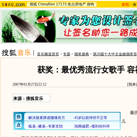
搜狐
ChinaRen
17173
焦点房地产
搜狗
新闻
-
体
音乐频道首页
>
专题
>
颁奖盛典
>
第29届十大中文金曲颁奖
获奖：最优秀流行女歌手 容
2007年01月27日22:12
[
我来
来源：搜狐音乐
最优秀
儿