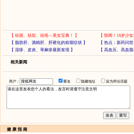
【
祛斑、祛痘、祛疮—美女宝典！
】
【
惊闻！18岁少女
【
脂肪肝、酒精肝、肝硬化的前期症状
】
【
热点：新药问世
【
湿疹、皮炎、荨麻疹最新发现
】
【
高血压、高血脂
相关新闻
用户：
匿名
隐藏地址
设为辩论话题
健 康 指 南