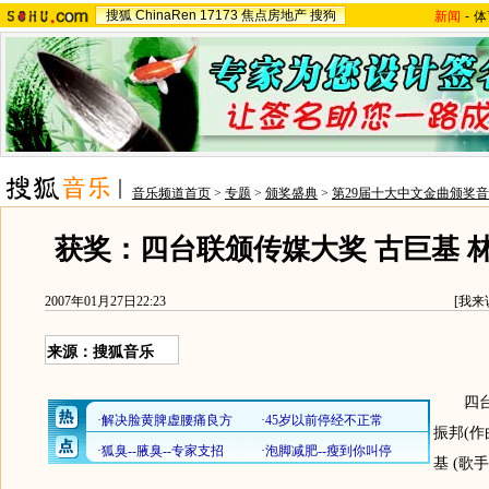
搜狐
ChinaRen
17173
焦点房地产
搜狗
新闻
-
体
音乐频道首页
>
专题
>
颁奖盛典
>
第29届十大中文金曲颁奖
获奖：四台联颁传媒大奖 古巨基 林
2007年01月27日22:23
[
我来
来源：搜狐音乐
四台联
振邦(作曲
基 (歌手