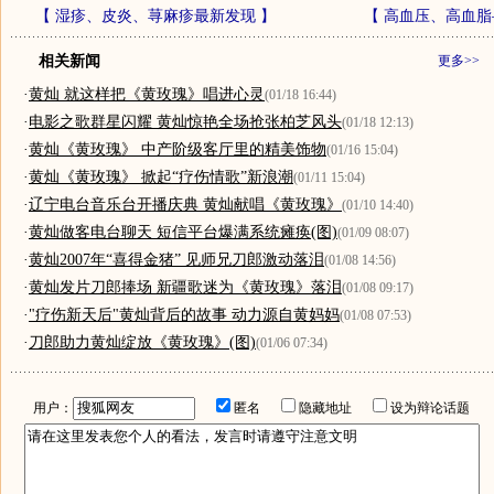
【
湿疹、皮炎、荨麻疹最新发现
】
【
高血压、高血脂
相关新闻
更多>>
·
黄灿 就这样把《黄玫瑰》唱进心灵
(01/18 16:44)
·
电影之歌群星闪耀 黄灿惊艳全场抢张柏芝风头
(01/18 12:13)
·
黄灿《黄玫瑰》 中产阶级客厅里的精美饰物
(01/16 15:04)
·
黄灿《黄玫瑰》 掀起“疗伤情歌”新浪潮
(01/11 15:04)
·
辽宁电台音乐台开播庆典 黄灿献唱《黄玫瑰》
(01/10 14:40)
·
黄灿做客电台聊天 短信平台爆满系统瘫痪(图)
(01/09 08:07)
·
黄灿2007年“喜得金猪” 见师兄刀郎激动落泪
(01/08 14:56)
·
黄灿发片刀郎捧场 新疆歌迷为《黄玫瑰》落泪
(01/08 09:17)
·
"疗伤新天后"黄灿背后的故事 动力源自黄妈妈
(01/08 07:53)
·
刀郎助力黄灿绽放《黄玫瑰》(图)
(01/06 07:34)
用户：
匿名
隐藏地址
设为辩论话题