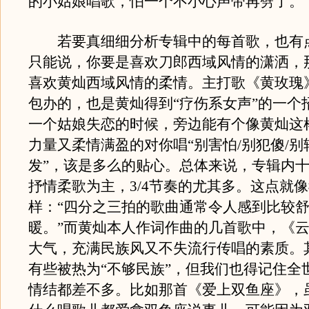
的小姑娘唱歌，怕一个不小心声带再劈了。
若要真细细分析专辑中的每首歌，也有
只能说，你要是喜欢刀郎西域风情的潇洒，
喜欢黄灿西域风情的柔情。主打歌《黄玫瑰
包办的，也是黄灿得到“疗伤系女声”的一个
一个姑娘失恋的时候，旁边能有个像黄灿这
力量又柔情满盈的对你唱“别害怕/别犯傻/
发”，该是多么的贴心。总体来说，专辑内
抒情柔歌为主，3/4节奏的尤其多。这点就
样：“四分之三拍的歌曲通常令人感到比较
暖。”而黄灿本人作词作曲的几首歌中，《
大气，充满民族风又不失流行传唱的素质。
有些被热为“不够民族”，但我们也得记住全
情结都差不多。比如那首《爱上双鱼座》，