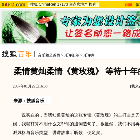
搜狐
ChinaRen
17173
焦点房地产
搜狗
新闻
-
体
音乐频道首页
>
乐评汇萃
>
乐评库
柔情黄灿柔情《黄玫瑰》 等待十年
2007年01月29日16:38
[
我来
来源：搜狐音乐
说实在的，当我知道黄灿的这张专辑《黄玫瑰》的主打曲是刀
候，我就打算不用什么文邹邹的遣词造句了。很显然，我们不用再
派风格与音乐类型，讲讲故事听听歌，便足矣。