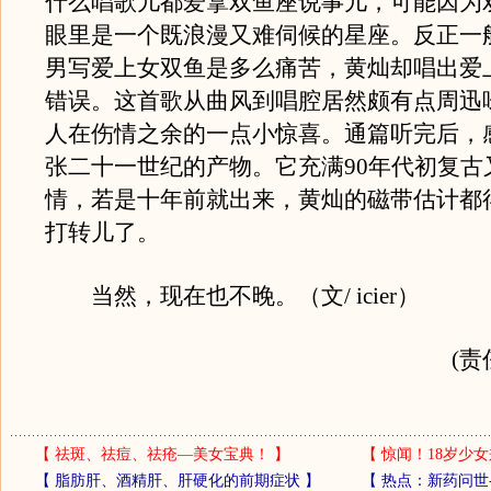
什么唱歌儿都爱拿双鱼座说事儿，可能因为
眼里是一个既浪漫又难伺候的星座。反正一
男写爱上女双鱼是多么痛苦，黄灿却唱出爱
错误。这首歌从曲风到唱腔居然颇有点周迅
人在伤情之余的一点小惊喜。通篇听完后，
张二十一世纪的产物。它充满90年代初复古
情，若是十年前就出来，黄灿的磁带估计都
打转儿了。
当然，现在也不晚。（文/ icier）
(责
【
祛斑、祛痘、祛疮—美女宝典！
】
【
惊闻！18岁少女
【
脂肪肝、酒精肝、肝硬化的前期症状
】
【
热点：新药问世