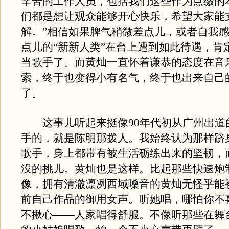
辛苦的工作人员，包括我们这些作为点缀的
们都是想让观众能够开心快乐，希望大家能
解。”相信如果脾气稍微差点儿，或者自我
点儿的“新新人类”在台上遭到如此待遇，肯
当歌手了。而黄灿一直怀着谦恭的态度在音
索，终于也变得小有名气，终于也出来自己
了。
这事儿听起来挺像90年代初从广州出道
手的，就是陈明那拨人。我始终认为那样跻
歌手，身上都带有被生活砺练出来的坚韧，
没的挑儿。黄灿也是这样。比起那些快速炮
像，拥有清澈凛冽西域嗓音的黄灿无怪乎能
前自己作品的御用女声。听她唱，哪怕你不
不揪心——人家唱得舒服。不像听那些在舞