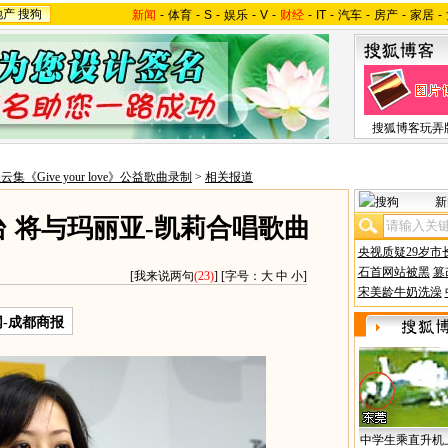
地产
搜狗
新闻
-
体育
-
S
-
娱乐
-
V
-
财经
-
IT
-
汽车
-
房产
-
家居
-
搜狐博客玩弄
云集《Give your love》公益歌曲录制
>
相关报道
新
 将与玛丽亚-凯莉合唱歌曲
央视质疑29岁市
石首网站被黑
篡
[
我来说两句
(23)
] [字号：
大
中
小
]
宋美龄牛奶洗澡
-成都商报
中学生乘直升机