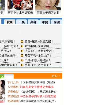
密照
王菲小女儿李嫣曝光
酒井法子痛哭谢罪
更多>>
热门八卦
|
十大明星脸女模揭晓（组图）
八卦爆料
|
刘欢与美女主持情史大曝光
第壹电影
|
《金钱帝国》：王晶没上进心
精彩组图
|
46位明星孕妇时的大胆造型图
明星话题
|
20位银幕硬汉比拼阳刚美(图)
撞衫