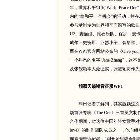
年，世界和平组织“World Peace
内的“给和平一个机会”的活动，并在2
参与录制专为世界和平而谱写的歌曲《Gi
U2、麦当娜、滚石乐队、保罗－麦
威尔－史密斯、亚瑟小子、碧昂丝、
而在WP1官方网站公布的《Give y
一个熟悉的名字“Jane Zhang
及张靓颖本人处证实，张靓颖将作为
靓颖天籁嗓音征服WP1
昨日记者了解到，其实靓颖这次能
颖首张专辑《The One》三首英文制作
合作期间，对这位中国年轻女歌手对音乐
love》的制作团队成员之一，他向
理袁涛告诉记者，“刚开始组委会对