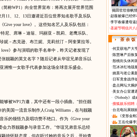
 One”（简称WP1）向全世界宣布：将再次展开世界范围
揭田壮壮徐帆
月11、12、13日邀请近百位世界知名歌手及乐队
·
赵薇被爆已经怀
·
李宇春爆遭母逼
ve your love》。这些知名艺人及乐队包括：
·
圣诞节明信片八
卡特尼、席琳－迪翁、玛丽亚－凯莉、老鹰乐队、
茶 余 饭
珍妮－杰克逊、布兰妮、克莉丝汀－阿奎莱拉等。
·
何炅获地产大亨
our love》参与演唱的歌手名单中，昨天记者发现了
·
陈慧琳产后恢复
”，这不是张靓颖的英文名字？随后记者从华谊兄弟音乐以
·
殷桃街头休闲装
·
范冰冰红地毯
亚洲惟一女歌手代表参加这场全球音乐盛会。
·
姚晨与老公素
·
日军竟拿战俘
·
盘点网坛大腕
·
美女办公室遭
·
《Nobody》
够被WP1力邀，其中还有一段小插曲。“担任靓
·
搜狐娱乐招聘
·
台北电玩展靓丽Sh
的美国一流音乐制作人Craig Williams，在与靓颖
·
《变形金刚
的领悟力及唱功赞不绝口。作为《Give your
·
王岳伦爆李
组委会力荐靓颖参与录音工作。”华谊兄弟音乐总经
靓颖持怀疑态度，但在听过她的音乐之后，开始查