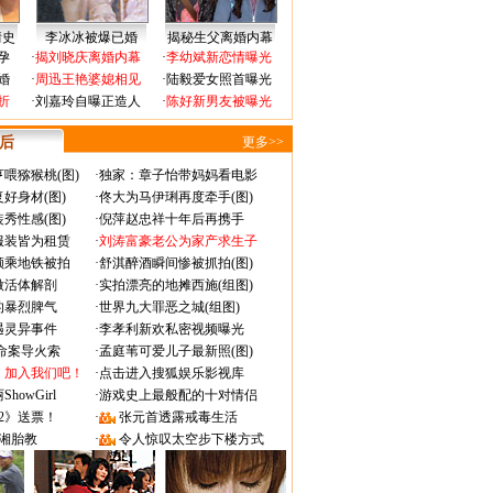
情史
李冰冰被爆已婚
揭秘生父离婚内幕
孕
·
揭刘晓庆离婚内幕
·
李幼斌新恋情曝光
婚
·
周迅王艳婆媳相见
·
陆毅爱女照首曝光
折
·
刘嘉玲自曝正造人
·
陈好新男友被曝光
 后
更多>>
喂猕猴桃(图)
·
独家：章子怡带妈妈看电影
好身材(图)
·
佟大为马伊琍再度牵手(图)
秀性感(图)
·
倪萍赵忠祥十年后再携手
服装皆为租赁
·
刘涛富豪老公为家产求生子
颜乘地铁被拍
·
舒淇醉酒瞬间惨被抓拍(图)
做活体解剖
·
实拍漂亮的地摊西施(组图)
的暴烈脾气
·
世界九大罪恶之城(组图)
遇灵异事件
·
李孝利新欢私密视频曝光
成命案导火索
·
孟庭苇可爱儿子最新照(图)
：加入我们吧！
·
点击进入搜狐娱乐影视库
owGirl
·
游戏史上最般配的十对情侣
2》送票！
·
张元首透露戒毒生活
湘胎教
·
令人惊叹太空步下楼方式