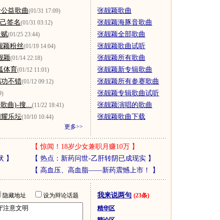
录公益歌曲
张靓颖歌曲
(01/31 17:09)
自己签名
张靓颖海豚音歌曲
(01/31 03:12)
天赋
张靓颖全部歌曲
(01/25 23:44)
靓颖粉丝
张靓颖歌曲试听
(01/19 14:04)
靓颖
张靓颖所有歌曲
(01/14 22:18)
狐体育
张靓颖新专辑歌曲
(01/12 11:01)
唱功不错
张靓颖所有参赛歌曲
(01/12 09:12)
张靓颖专辑歌曲试听
9)
)-搜...
张靓颖演唱的歌曲
(11/22 18:41)
闪耀乐坛
张靓颖歌曲下载
(10/10 10:44)
更多>>
【
惊闻！18岁少女兼职月赚10万
】
状
】
【
热点：新药问世-乙肝转阴已成现实
】
【
高血压、高血脂——新药震憾上市！
】
我来说两句
隐藏地址
设为辩论话题
(23条)
精华区