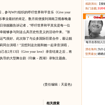
戏剧演出
|
【搜
热门连载
|
刘烨
参与WP1组织的呼吁世界和平音乐《Give your
音乐事业最好的肯定。数月前便接到湖南卫视春晚邀
日张靓颖告诉记者，“呼吁世界和平其实是每一位
幸能够参与到这么具历史性意义的活动中来。”张
运气很好。此次除了与众多国际巨星合作，最让靓
每天在吞别人
莉同台演唱！“没想到这次能和她一起录音演唱，
漂在海外
|
为什
月13日《Give your love》录音结束之后，将
型男索女
|
晒晒
执导的大型舞台剧《印象－西湖》录制主题曲。
(责任编辑：天蓝色)
相关搜索