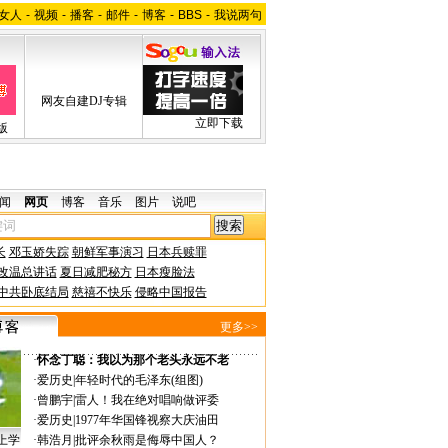
女人
-
视频
-
播客
-
邮件
-
博客
-
BBS
-
我说两句
网友自建DJ专辑
立即下载
版
闻
网页
博客
音乐
图片
说吧
长
邓玉娇失踪
朝鲜军事演习
日本兵赎罪
改温总讲话
夏日减肥秘方
日本瘦脸法
中共卧底结局
慈禧不快乐
侵略中国报告
更多>>
·
怀念丁聪：我以为那个老头永远不老
·
爱历史
|
年轻时代的毛泽东(组图)
·
曾鹏宇
|
雷人！我在绝对唱响做评委
·
爱历史
|
1977年华国锋视察大庆油田
上学
·
韩浩月
|
批评余秋雨是侮辱中国人？