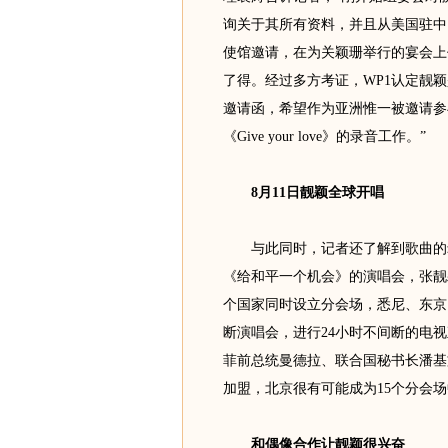
询关于其所有资料，并且从美国驻中
使馆邀请，在为关颖珊举行的宴会上
了得。经过多方考证，WP1认定靓
邀请函，希望作为亚洲惟一被邀请参
《Give your love》的录音工作。”
8月11日靓颖全球开唱
与此同时，记者还了解到歌曲的录制
《给和平一个机会》的演唱会，张靓
个国家同时设立分会场，悉尼、东京
断演唱会，进行24小时不间断的电
菲前总统曼德拉、联合国秘书长潘基
加盟，北京很有可能成为15个分会
和偶像合作让靓颖很兴奋