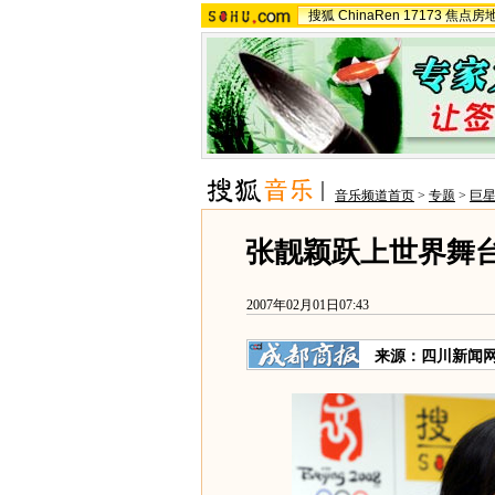
搜狐
ChinaRen
17173
焦点房
音乐频道首页
>
专题
>
巨星
张靓颖跃上世界舞台
2007年02月01日07:43
来源：四川新闻网