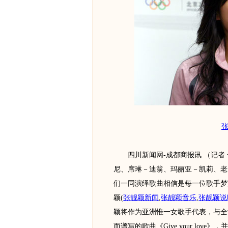
张
四川新闻网-成都商报讯 （记者 
尼、席琳－迪翁、玛丽亚－凯莉、老
们一同演绎歌曲相信是每一位歌手梦
颖
(
张靓颖新闻
,
张靓颖音乐
,
张靓颖说
颖将作为亚洲惟一女歌手代表，与全
而谱写的歌曲《Give your lov