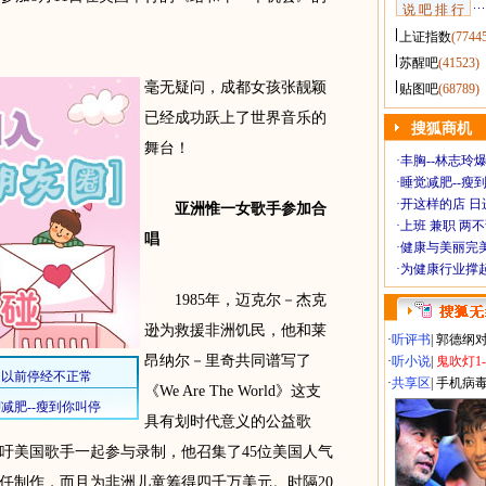
说 吧 排 行
上证指数
(7744
苏醒吧
(41523)
毫无疑问，成都女孩张靓颖
贴图吧
(68789)
已经成功跃上了世界音乐的
搜狐商机
舞台！
·
丰胸--林志玲
·
睡觉减肥--瘦到
·
开这样的店 日进
亚洲惟一女歌手参加合
·
上班 兼职 两
唱
·
健康与美丽完
·
为健康行业撑
1985年，迈克尔－杰克
逊为救援非洲饥民，他和莱
·
听评书
|
郭德纲
昂纳尔－里奇共同谱写了
·
听小说
|
鬼吹灯1
·
共享区
|
手机病
《We Are The World》这支
具有划时代意义的公益歌
吁美国歌手一起参与录制，他召集了45位美国人气
任制作，而且为非洲儿童筹得四千万美元。时隔20