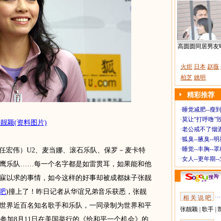
高圆圆同居男友
火炬
日本
赵薇
柏芝
姚明
精彩推荐
·
睡觉减肥--瘦到
·
莫让“打呼噜”
靓颖(资料图片)
·
老公戒不了烟酒
·
狐臭--腋臭--
·
睡觉--丰胸--
任宏伟）U2、麦当娜、滚石乐队、保罗－麦卡特
·
女人--更年期-
鹰乐队……每一个名字都是如雷贯耳，如果能和他
寐以求的事情，如今这样的好事却被成都妹子张靓
吧
)
撞上了！昨日记者从华谊兄弟音乐获悉，张靓
相 关 说 吧
世界近百名知名歌手和乐队，一同录制为世界和平
张靓颖
|
歌手
|
e》，并参加8月11日在美国举行的《给和平一个机会》的