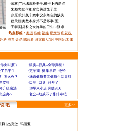
·
荣林
|
广州珠海桥事件:被推下的是谁
·
朱顺忠
|
如何把贪官关进笼子里
·
张原
|
杭州飙车案中父亲角色的缺失
·
蔡天新
|
奥数本身并不是坏事(图)
·
王攀
|
副县长之女施暴的卫生巾疑虑
曝光
热点标签：
奥运
珠峰
福娃
母亲节
印花税
外遇
股票
金晶
陈冠希
谢霆锋
CNN
中国足球
张
你尖叫(图)
·
狐臭--腋臭--全球揭秘！
毁了后半生
·
更年期--卵巢早衰--绝经
--怎么办？
·
涵盖健康要闻健康生活导航
明星支招
·
口臭--口臭--拜拜了!
罩杯升级魔法
·
10平米小店 月赚20万
-怎么办？
·
老公--烟戒不了排排毒吧
说 吧
更多>>
凯莉
|
杰克逊
|
玛丽亚