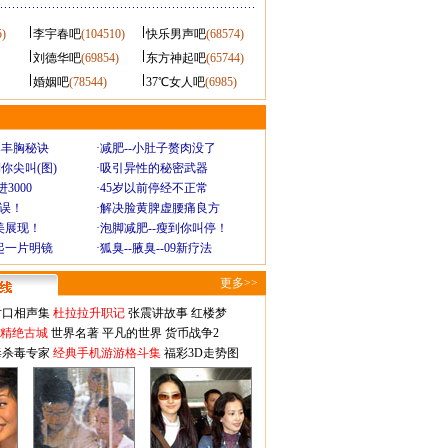
5)
李宇春吧
(104510)
快乐男声吧
(68574)
刘德华吧
(69854)
东方神起吧
(65744)
婚姻吧
(78544)
37℃女人吧
(6985)
爆丰胸秘诀
·
减肥--小肚子赘肉没了
你尖叫(图)
·
吸引异性的秘密武器
3000
·
45岁以前停经不正常
不误！
·
解决脸黄脾虚腰痛良方
美展现！
·
泡脚减肥--瘦到你叫停！
起一片明镜
·
狐臭--腋臭--09新疗法
更多>>
对口相声集
杜拉拉升职记
张震讲故事
红楼梦
-精绝古城
世界名著
平凡的世界
货币战争2
毒杀毒专家
经典手机游游格斗集
福彩3D走势图