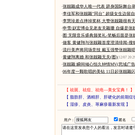
·
张靓颖成华人唯一代表 跻身国际舞台
·
李佳军和张靓颖“同台” 超级女生边留
·
李慧珍差点摔掉奖杯 大赞张靓颖很有
·
申雪/赵宏博会见老友关颖珊 自爆是张
·
图:无限音乐盛典颁奖礼-笔畅后面是张
·
做客 黄健翔与张靓颖首度澄清绯闻-搜
·
流行美声将同场竞技 戴玉强赞张靓颖
·
黄健翔离婚 和张靓颖无关(图)
(12/07 20:2
·
张靓颖:瞬间倾心恒久钟情MV(思域广告歌曲
·
06年度一颗歌唱的美钻 11日起张靓颖
【
祛斑、祛痘、祛疮—美女宝典！
】
【
脂肪肝、酒精肝、肝硬化的前期症
【
湿疹、皮炎、荨麻疹最新发现
】
用户：
匿名