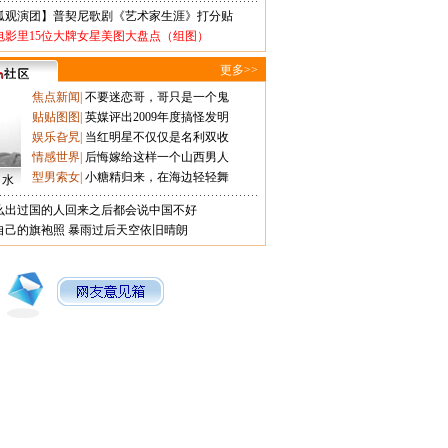
狐观演团】普契尼歌剧《艺术家生涯》打分贴
电影里15位大牌女星美图大盘点（组图）
更多>>
焦点新闻
|
不要迷恋哥，哥只是一个鬼
贴贴图图
|
英媒评出2009年度搞怪发明
娱乐旮旯
|
当红明星不仅仅是名利双收
情感世界
|
后悔嫁给这样一个山西男人
型男索女
|
小糖精归来，在海边轻轻舞
口水
么出过国的人回来之后都会说中国不好
自己的旗袍照
暴雨过后天空依旧晴朗