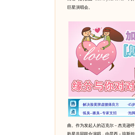
巨星演唱会。
曲。作为发起人的迈克尔－杰克逊呼
歌星共同联合演唱，由昆西－琼斯担