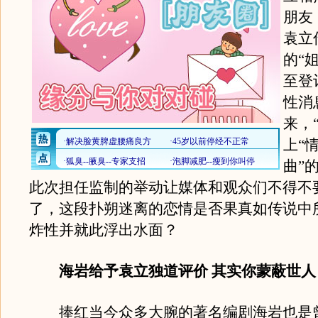
朋友
袁立
的“
至登
性消
来，
上“
曲”
此次担任监制的举动让媒体和观众们不得不
了，这段扑朔迷离的恋情是否果真如传说中
炸性并就此浮出水面？
海岩给予袁立独道评价 其实你蒙蔽世人
捧红当今众多大腕的著名编剧海岩也是