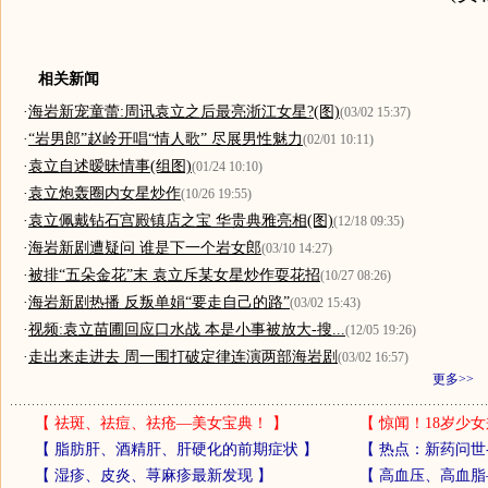
相关新闻
·
海岩新宠童蕾:周讯袁立之后最亮浙江女星?(图)
(03/02 15:37)
·
“岩男郎”赵岭开唱“情人歌” 尽展男性魅力
(02/01 10:11)
·
袁立自述暧昧情事(组图)
(01/24 10:10)
·
袁立炮轰圈内女星炒作
(10/26 19:55)
·
袁立佩戴钻石宫殿镇店之宝 华贵典雅亮相(图)
(12/18 09:35)
·
海岩新剧遭疑问 谁是下一个岩女郎
(03/10 14:27)
·
被排“五朵金花”末 袁立斥某女星炒作耍花招
(10/27 08:26)
·
海岩新剧热播 反叛单娟“要走自己的路”
(03/02 15:43)
·
视频:袁立苗圃回应口水战 本是小事被放大-搜...
(12/05 19:26)
·
走出来走进去 周一围打破定律连演两部海岩剧
(03/02 16:57)
更多>>
【
祛斑、祛痘、祛疮—美女宝典！
】
【
惊闻！18岁少女
【
脂肪肝、酒精肝、肝硬化的前期症状
】
【
热点：新药问世
【
湿疹、皮炎、荨麻疹最新发现
】
【
高血压、高血脂