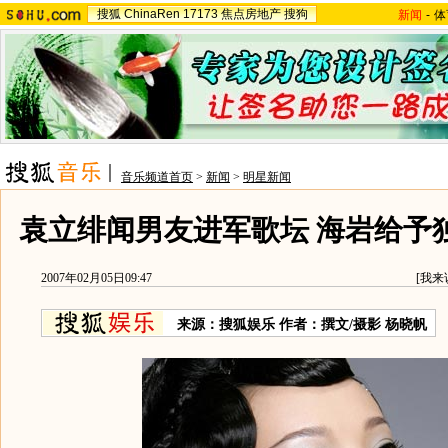
搜狐
ChinaRen
17173
焦点房地产
搜狗
新闻
-
体
音乐频道首页
>
新闻
>
明星新闻
袁立绯闻男友进军歌坛 海岩给予独
2007年02月05日09:47
[
我来
来源：搜狐娱乐 作者：撰文/摄影 杨晓帆