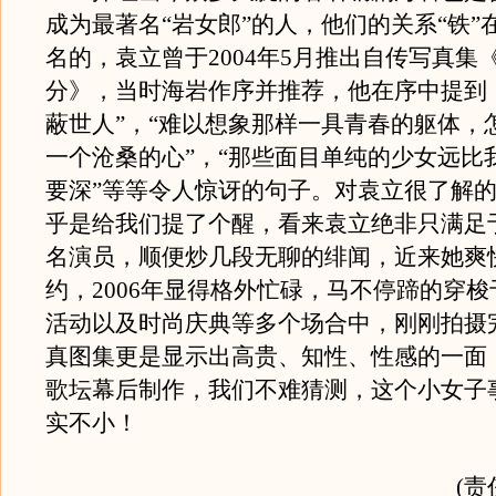
成为最著名“岩女郎”的人，他们的关系“铁”
名的，袁立曾于2004年5月推出自传写真集
分》，当时海岩作序并推荐，他在序中提到
蔽世人”，“难以想象那样一具青春的躯体，
一个沧桑的心”，“那些面目单纯的少女远比
要深”等等令人惊讶的句子。对袁立很了解
乎是给我们提了个醒，看来袁立绝非只满足
名演员，顺便炒几段无聊的绯闻，近来她爽
约，2006年显得格外忙碌，马不停蹄的穿
活动以及时尚庆典等多个场合中，刚刚拍摄
真图集更是显示出高贵、知性、性感的一面
歌坛幕后制作，我们不难猜测，这个小女子
实不小！
(责