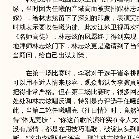
缘，当时因为任曦的音域高而被安排跟林志
嫁》，给林志炫留下了深刻的印象，表演完
时就表示要收任曦为徒。此次江苏卫视再次
《名师高徒》，林志炫的夙愿终于得到实现
地拜师林志炫门下，林志炫更是邀请到了当
当顾问，给自己出谋划策。
在第一场比赛时，李骥对于选手诸多挑
可以用不近人情来形容，观众都认为李骥真
把得非常严格。但在第二场比赛时，很多网
处处和林志炫唱反调，特别是点评选手任曦
此，当第二轮任曦唱完《往日情》时，竟然
得“体无完肤”，“你这首歌的演绎实在令人
没有感情，都是在用技巧唱歌，破绽从头到
断。”这边李骥刚点评完，那边林志炫就开