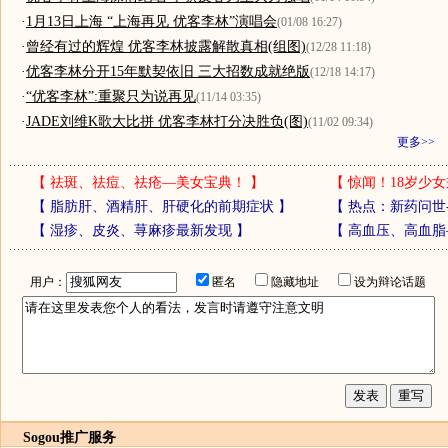
·
1月13日上海 “上海再见 优客李林”演唱会
(01/08 16:27)
·
曾经有过的辉煌 优客李林披露解散真相(组图)
(12/28 11:18)
·
优客李林分开15年默契依旧 三大招数成就绝版
(12/18 14:17)
·
“优客李林”:重聚只为说再见
(11/14 03:35)
·
JADE刘维K歌大比拼 优客李林打分决胜负(图)
(11/02 09:34)
更多>>
【
祛斑、祛痘、祛疮—美女宝典！
】
【
惊闻！18岁少女
【
脂肪肝、酒精肝、肝硬化的前期症状
】
【
热点：新药问世
【
湿疹、皮炎、荨麻疹最新发现
】
【
高血压、高血脂
用户：
匿名
隐藏地址
设为辩论话题
Sogou推广服务