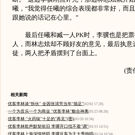
曦，“我觉得任曦的综合表现都非常好，而
跟她说的话记在心里。”
最后任曦和臧一人PK时，李骥也是把票
人，而林志炫却不顾好友的意见，最后执意
徒，两人把矛盾摆到了台面上。
(责
相关新闻
·
优客李林谈“拆伙” 全因张清芳当年“插足”
(02/02 17:20)
·
一个为音乐一个为商业 “优客李林”貌合神离
(01/25 08:26)
·
优客李林:“火药味”十足的“再见”(图)
(01/20 10:54)
·
优客李林歌声默契依旧 李骥开口找不着“调”
(01/15 14:51)
·
优客李林上海深情绝唱 李骥反客为主大秀独唱
(01/14 10:54)