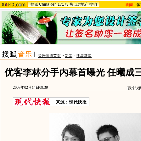
搜狐
ChinaRen
17173
焦点房地产
搜狗
新闻
-
体
音乐频道首页
>
新闻
>
明星新闻
优客李林分手内幕首曝光 任曦成
2007年02月14日09:39
[
我来说
来源：现代快报