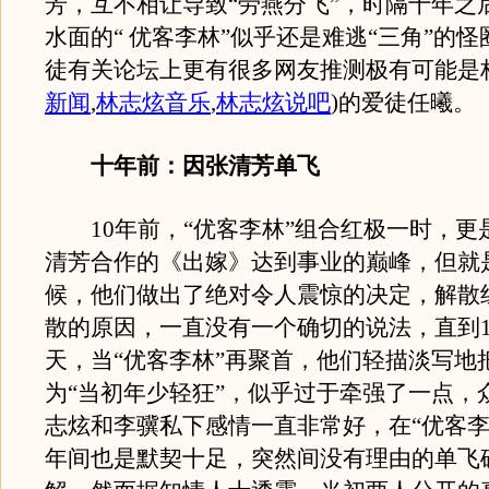
芳，互不相让导致“劳燕分飞”，时隔十年之
水面的“ 优客李林”似乎还是难逃“三角”的
徒有关论坛上更有很多网友推测极有可能是
新闻
,
林志炫音乐
,
林志炫说吧
)
的爱徒任曦。
十年前：因张清芳单飞
10年前，“优客李林”组合红极一时，更
清芳合作的《出嫁》达到事业的巅峰，但就
候，他们做出了绝对令人震惊的决定，解散
散的原因，一直没有一个确切的说法，直到1
天，当“优客李林”再聚首，他们轻描淡写地
为“当初年少轻狂”，似乎过于牵强了一点，
志炫和李骥私下感情一直非常好，在“优客李
年间也是默契十足，突然间没有理由的单飞