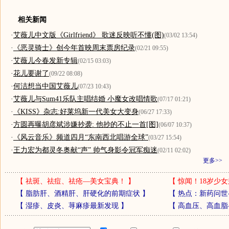
相关新闻
·
艾薇儿中文版《Girlfriend》 歌迷反映听不懂(图)
(03/02 13:54)
·
《恶灵骑士》创今年首映周末票房纪录
(02/21 09:55)
·
艾薇儿今春发新专辑
(02/15 03:03)
·
花儿要谢了
(09/22 08:08)
·
何洁想当中国艾薇儿
(07/23 10:43)
·
艾薇儿与Sum41乐队主唱结婚 小魔女改唱情歌
(07/17 01:21)
·
《KISS》杂志:好莱坞新一代美女大变身
(06/27 17:33)
·
方圆再曝胡彦斌涉嫌抄袭: 他抄的不止一首[图]
(06/07 10:37)
·
《风云音乐》频道四月“东南西北唱游全球”
(03/27 15:54)
·
王力宏为都灵冬奥献“声” 帅气身影令冠军痴迷
(02/11 02:02)
更多>>
【
祛斑、祛痘、祛疮—美女宝典！
】
【
惊闻！18岁少女
【
脂肪肝、酒精肝、肝硬化的前期症状
】
【
热点：新药问世
【
湿疹、皮炎、荨麻疹最新发现
】
【
高血压、高血脂