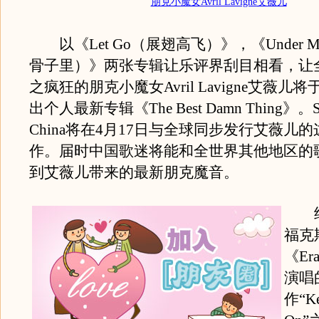
朋克小魔女Avril Lavigne艾薇儿
以《Let Go（展翅高飞）》，《Under My
骨子里）》两张专辑让乐评界刮目相看，让
之疯狂的朋克小魔女Avril Lavigne艾薇儿
出个人最新专辑《The Best Damn Thing》。
China将在4月17日与全球同步发行艾薇儿
作。届时中国歌迷将能和全世界其他地区的
到艾薇儿带来的最新朋克魔音。
继
福克
《Er
演唱
作“Ke