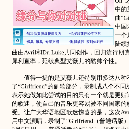
On
中的
曲“Gi
中国
一个
陆续
曲由Avril和Dr. Luke共同创作，回归流行
犀利直率，延续典型艾薇儿的酷帅个性。
值得一提的是艾薇儿还特别用多达八种
了“Girlfriend”的副歌部分，录制成八个
表示她做如此尝试的目的只有一个就是更贴
的歌迷，使自己的音乐更容易被不同国家的
受。让广大华语地区歌迷惊喜的是，这次Avr
用中文演唱，录制了“Girlfriend（普通话版）