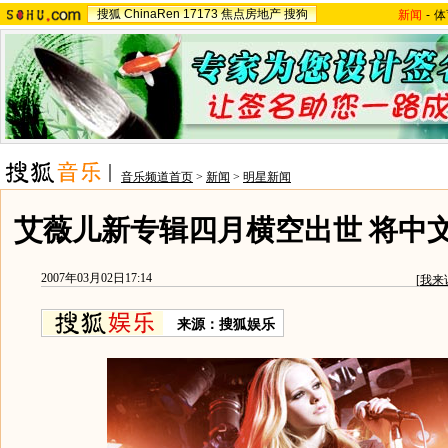
搜狐
ChinaRen
17173
焦点房地产
搜狗
新闻
-
体
音乐频道首页
>
新闻
>
明星新闻
艾薇儿新专辑四月横空出世 将中
2007年03月02日17:14
[
我来
来源：搜狐娱乐