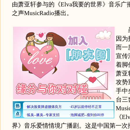
由萧亚轩参与的《Elva我要的世界》音乐广
之声MusicRadio播出。
虽
因为
而一
宣传
着脚
萧亚
攻势
手中
台三
Musi
《El
界》音乐爱情情境广播剧。这是中国第一次