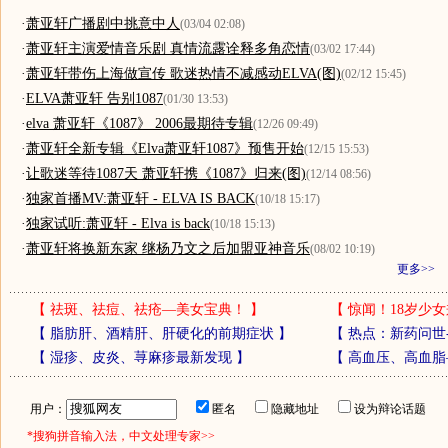
·
萧亚轩广播剧中挑意中人
(03/04 02:08)
·
萧亚轩主演爱情音乐剧 真情流露诠释多角恋情
(03/02 17:44)
·
萧亚轩带伤上海做宣传 歌迷热情不减感动ELVA(图)
(02/12 15:45)
·
ELVA萧亚轩 告别1087
(01/30 13:53)
·
elva 萧亚轩《1087》 2006最期待专辑
(12/26 09:49)
·
萧亚轩全新专辑《Elva萧亚轩1087》预售开始
(12/15 15:53)
·
让歌迷等待1087天 萧亚轩携《1087》归来(图)
(12/14 08:56)
·
独家首播MV:萧亚轩 - ELVA IS BACK
(10/18 15:17)
·
独家试听:萧亚轩 - Elva is back
(10/18 15:13)
·
萧亚轩将换新东家 继杨乃文之后加盟亚神音乐
(08/02 10:19)
更多>>
【
祛斑、祛痘、祛疮—美女宝典！
】
【
惊闻！18岁少女
【
脂肪肝、酒精肝、肝硬化的前期症状
】
【
热点：新药问世
【
湿疹、皮炎、荨麻疹最新发现
】
【
高血压、高血脂
用户：
匿名
隐藏地址
设为辩论话题
*搜狗拼音输入法，中文处理专家>>