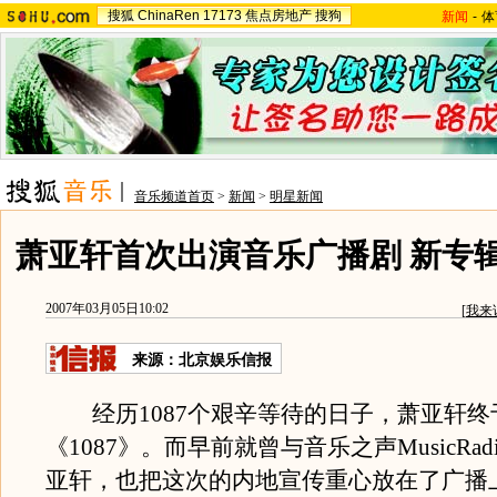
搜狐
ChinaRen
17173
焦点房地产
搜狗
新闻
-
体
音乐频道首页
>
新闻
>
明星新闻
萧亚轩首次出演音乐广播剧 新专
2007年03月05日10:02
[
我来
来源：北京娱乐信报
经历1087个艰辛等待的日子，萧亚轩终
《1087》。而早前就曾与音乐之声MusicRa
亚轩，也把这次的内地宣传重心放在了广播