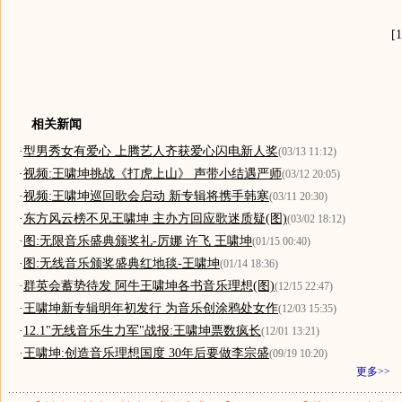
[1
相关新闻
·
型男秀女有爱心 上腾艺人齐获爱心闪电新人奖
(03/13 11:12)
·
视频:王啸坤挑战《打虎上山》 声带小结遇严师
(03/12 20:05)
·
视频:王啸坤巡回歌会启动 新专辑将携手韩寒
(03/11 20:30)
·
东方风云榜不见王啸坤 主办方回应歌迷质疑(图)
(03/02 18:12)
·
图:无限音乐盛典颁奖礼-厉娜 许飞 王啸坤
(01/15 00:40)
·
图:无线音乐颁奖盛典红地毯-王啸坤
(01/14 18:36)
·
群英会蓄势待发 阿牛王啸坤各书音乐理想(图)
(12/15 22:47)
·
王啸坤新专辑明年初发行 为音乐创涂鸦处女作
(12/03 15:35)
·
12.1"无线音乐生力军"战报:王啸坤票数疯长
(12/01 13:21)
·
王啸坤:创造音乐理想国度 30年后要做李宗盛
(09/19 10:20)
更多>>