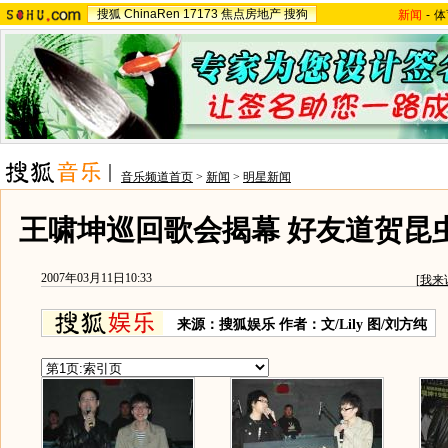
搜狐
ChinaRen
17173
焦点房地产
搜狗
新闻
-
体
音乐频道首页
>
新闻
>
明星新闻
王啸坤巡回歌会揭幕 好友道贺昆虫
2007年03月11日10:33
[
我来
来源：搜狐娱乐 作者：文/Lily 图/刘方纯