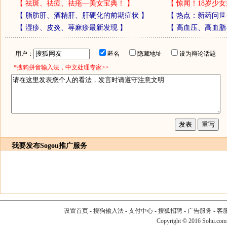
【
祛斑、祛痘、祛疮—美女宝典！
】
【
惊闻！18岁少女
【
脂肪肝、酒精肝、肝硬化的前期症状
】
【
热点：新药问世
【
湿疹、皮炎、荨麻疹最新发现
】
【
高血压、高血脂
用户：
匿名
隐藏地址
设为辩论话题
*搜狗拼音输入法，中文处理专家>>
我要发布
Sogou推广服务
设置首页
-
搜狗输入法
-
支付中心
-
搜狐招聘
-
广告服务
-
客
Copyright
©
2016 Sohu.com