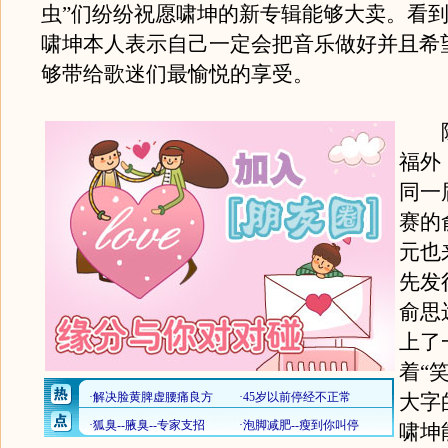
虫”们纷纷祝愿啸坤的新专辑能够大卖。看
啸坤本人表示自己一定会把音乐做好并且希
够带给歌迷们最愉悦的享受。
除
福外
同一
赛的
元也
先发
俞思
上了
着“
大字
啸坤