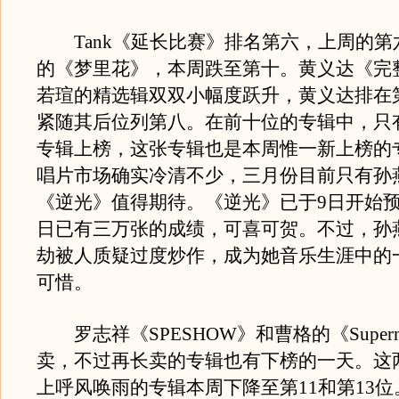
Tank《延长比赛》排名第六，上周的第
的《梦里花》，本周跌至第十。黄义达《完
若瑄的精选辑双双小幅度跃升，黄义达排在
紧随其后位列第八。在前十位的专辑中，只
专辑上榜，这张专辑也是本周惟一新上榜的
唱片市场确实冷清不少，三月份目前只有孙
《逆光》值得期待。《逆光》已于9日开始
日已有三万张的成绩，可喜可贺。不过，孙
劫被人质疑过度炒作，成为她音乐生涯中的
可惜。
罗志祥《SPESHOW》和曹格的《Super
卖，不过再长卖的专辑也有下榜的一天。这
上呼风唤雨的专辑本周下降至第11和第13