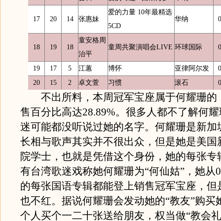
爱的力量 10年最精选
17
20
14
张惠妹
华纳
5CD
童安格周
18
19
18
童周共聚演唱会LIVE
环球国际
治平
19
17
5
江蕙
博怀
亚律阿尔发
20
15
2
卓文萱
习惯
滚石
不出所料，本周冠军宝座属于何耀珊的
售百分比高达28.89%。很多人都不了解何
迷可能都没听说过她的名字。何耀珊是新加
长相与歌声其实并不很出众，但是她是美国
院学士，也就是凭借这个身份，她的每张专
有台湾歌迷戏称她何耀珊为“何仙姑”，她从0
的每张国语专辑都能登上销售冠军宝座，但
也不红。据说何耀珊会发动她的“教友”购买
个人买个一二十张送给朋友，权当做“教会礼