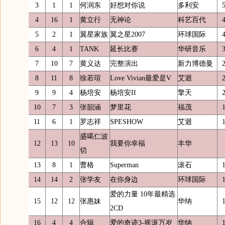
3
1
1
何润东
好想对你说
多利安
4
16
1
黄立行
无神论
科艺百代
5
2
1
翼星家族
翼之星2007
环球国际
6
4
1
TANK
延长比赛
华研音乐
7
10
7
黄义达
完整演出
新力博德曼
8
11
8
徐若瑄
Love Vivian最爱是V
艾迴
9
9
4
杨培安
杨培安II
擎天
10
7
3
张韶涵
梦里花
福茂
11
6
1
罗志祥
SPESHOW
艾迴
盛噶仁波
12
13
10
我要你幸福
丰华
切
13
8
1
曹格
Superman
滚石
14
14
2
张学友
在你身边
环球国际
爱的力量 10年最精选
15
12
12
张惠妹
华纳
2CD
16
4
4
合辑
爱的奇迹3-摇滚万岁
华纳