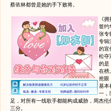
蔡依林都曾是她的手下败将。
《拥
签约
张专
专辑
的宣
松夺
的是
在榜
抢眼
基本
一，
足，对所有一线歌手都能构成威胁，周杰伦
三分。