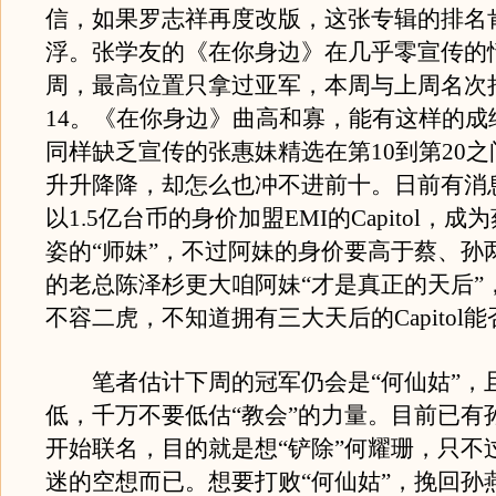
信，如果罗志祥再度改版，这张专辑的排名
浮。张学友的《在你身边》在几乎零宣传的
周，最高位置只拿过亚军，本周与上周名次
14。《在你身边》曲高和寡，能有这样的成
同样缺乏宣传的张惠妹精选在第10到第20
升升降降，却怎么也冲不进前十。日前有消
以1.5亿台币的身价加盟EMI的Capitol，
姿的“师妹”，不过阿妹的身价要高于蔡、孙两位。
的老总陈泽杉更大咱阿妹“才是真正的天后”
不容二虎，不知道拥有三大天后的Capitol
笔者估计下周的冠军仍会是“何仙姑”，
低，千万不要低估“教会”的力量。目前已有
开始联名，目的就是想“铲除”何耀珊，只不
迷的空想而已。想要打败“何仙姑”，挽回孙