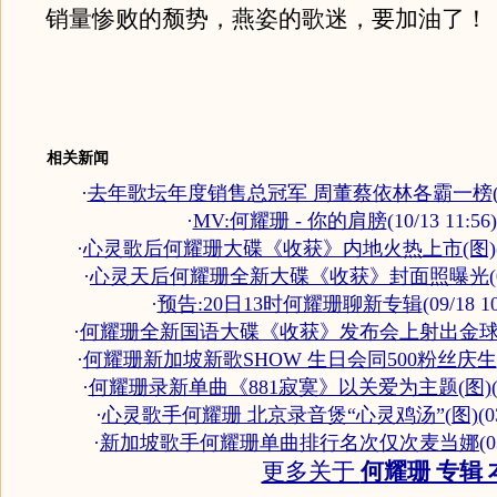
销量惨败的颓势，燕姿的歌迷，要加油了！
相关新闻
·
去年歌坛年度销售总冠军 周董蔡依林各霸一榜
·
MV:何耀珊 - 你的肩膀
(10/13 11:56)
·
心灵歌后何耀珊大碟《收获》内地火热上市(图)
·
心灵天后何耀珊全新大碟《收获》封面照曝光
·
预告:20日13时何耀珊聊新专辑
(09/18 1
·
何耀珊全新国语大碟《收获》发布会上射出金
·
何耀珊新加坡新歌SHOW 生日会同500粉丝庆生
·
何耀珊录新单曲《881寂寞》以关爱为主题(图)
·
心灵歌手何耀珊 北京录音煲“心灵鸡汤”(图)
(0
·
新加坡歌手何耀珊单曲排行名次仅次麦当娜
(0
更多关于
何耀珊 专辑 