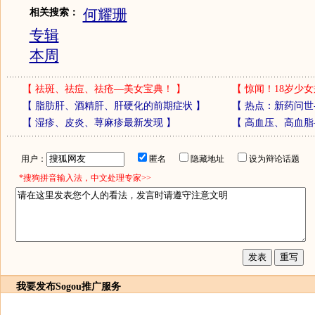
何耀珊
相关搜索：
专辑
本周
【
祛斑、祛痘、祛疮—美女宝典！
】
【
惊闻！18岁少女
【
脂肪肝、酒精肝、肝硬化的前期症状
】
【
热点：新药问世
【
湿疹、皮炎、荨麻疹最新发现
】
【
高血压、高血脂
用户：
匿名
隐藏地址
设为辩论话题
*搜狗拼音输入法，中文处理专家>>
我要发布
Sogou推广服务