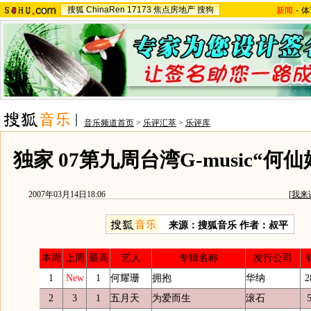
搜狐
ChinaRen
17173
焦点房地产
搜狗
新闻
-
体
音乐频道首页
>
乐评汇萃
>
乐评库
独家 07第九周台湾G-music“何
2007年03月14日18:06
[
我来
来源：搜狐音乐 作者：叔平
本周
上周
最高
艺人
专辑名称
发行公司
1
New
1
何耀珊
拥抱
华纳
2
2
3
1
五月天
为爱而生
滚石