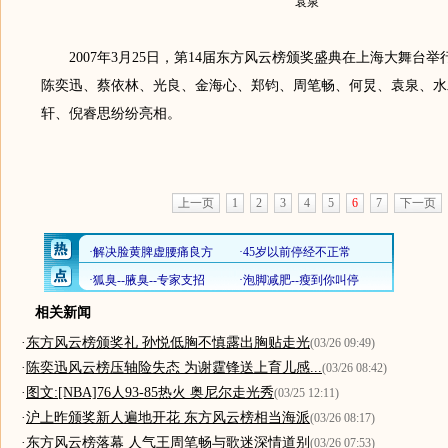
袁泉
2007年3月25日，第14届东方风云榜颁奖盛典在上海大舞台举
陈奕迅、蔡依林、光良、金海心、郑钧、周笔畅、何炅、袁泉、水
轩、倪睿思纷纷亮相。
上一页
1
2
3
4
5
6
7
下一页
相关新闻
·
东方风云榜颁奖礼 孙悦低胸不慎露出胸贴走光
(03/26 09:49)
·
陈奕迅风云榜压轴险失态 为谢霆锋送上育儿感...
(03/26 08:42)
·
图文:[NBA]76人93-85热火 奥尼尔走光秀
(03/25 12:11)
·
沪上昨颁奖新人遍地开花 东方风云榜相当海派
(03/26 08:17)
·
东方风云榜落幕 人气王周笔畅与歌迷深情道别
(03/26 07:53)