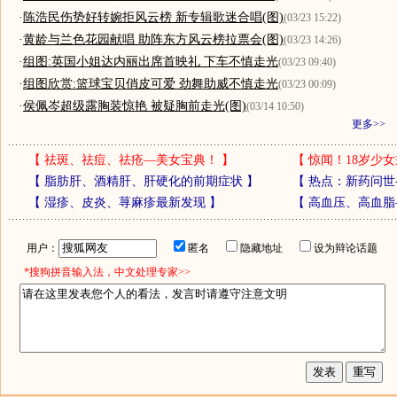
·
陈浩民伤势好转婉拒风云榜 新专辑歌迷合唱(图)
(03/23 15:22)
·
黄龄与兰色花园献唱 助阵东方风云榜拉票会(图)
(03/23 14:26)
·
组图:英国小姐达内丽出席首映礼 下车不慎走光
(03/23 09:40)
·
组图欣赏:篮球宝贝俏皮可爱 劲舞助威不慎走光
(03/23 00:09)
·
侯佩岑超级露胸装惊艳 被疑胸前走光(图)
(03/14 10:50)
更多>>
【
祛斑、祛痘、祛疮—美女宝典！
】
【
惊闻！18岁少女
【
脂肪肝、酒精肝、肝硬化的前期症状
】
【
热点：新药问世
【
湿疹、皮炎、荨麻疹最新发现
】
【
高血压、高血脂
用户：
匿名
隐藏地址
设为辩论话题
*搜狗拼音输入法，中文处理专家>>