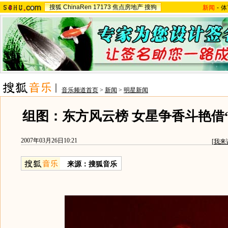
搜狐
ChinaRen
17173
焦点房地产
搜狗
新闻
-
体
音乐频道首页
>
新闻
>
明星新闻
组图：东方风云榜 女星争香斗艳借
2007年03月26日10:21
[
我来
来源：搜狐音乐