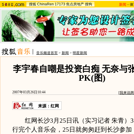
搜狐
ChinaRen
17173
焦点房地产
搜狗
新闻
-
体
音乐频道首页
>
新闻
>
明星新闻
李宇春自嘲是投资白痴 无奈与
PK(图)
2007年03月26日10:44
[
我来说两
来源：红网
红网长沙3月25日讯（实习记者 朱青）3
行完个人音乐会，25日就匆匆赶到长沙参加