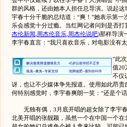
会中不仅延续了以往李宇春个人演唱会“不插
群的风格，还由她本人担任总导演。说起这
宇春十分干脆的总结道：“爽！”她表示第一
乐会感觉十分过瘾。当红网记者问到是否打
杰伦新闻
,
周杰伦音乐
,
周杰伦说吧
)
那样导演
李宇春直言：“我只喜欢音乐，对电影没有
”此
值2
不仅
讶，也让不少媒体争先报道。使用如此昂贵
何特别感觉时，李宇春爽朗一笑：“还是个话
无独有偶，3月底开唱的超女除了李宇春
北美开唱的张靓颖，虽然一个在中国一个在
超女的她们总难免会被人拿来比较。可能已