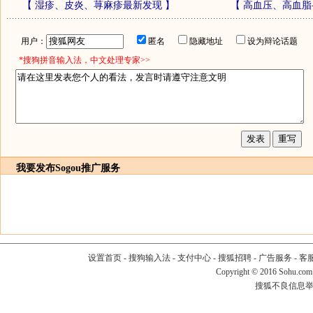
【
湿疹、皮炎、荨麻疹最新发现
】
【
高血压、高血脂
用户：
匿名
隐藏地址
设为辩论话题
*搜狗拼音输入法，中文处理专家>>
我要发布
Sogou推广服务
设置首页
-
搜狗输入法
-
支付中心
-
搜狐招聘
-
广告服务
-
客
Copyright
©
2016 Sohu.com
搜狐不良信息