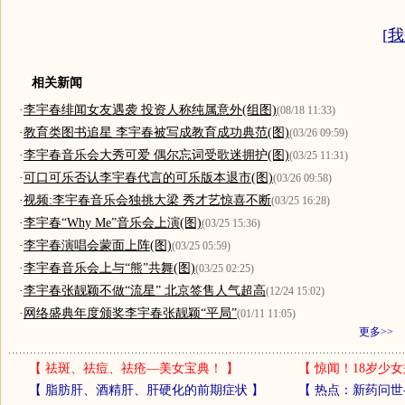
[
我
相关新闻
·
李宇春绯闻女友遇袭 投资人称纯属意外(组图)
(08/18 11:33)
·
教育类图书追星 李宇春被写成教育成功典范(图)
(03/26 09:59)
·
李宇春音乐会大秀可爱 偶尔忘词受歌迷拥护(图)
(03/25 11:31)
·
可口可乐否认李宇春代言的可乐版本退市(图)
(03/26 09:58)
·
视频:李宇春音乐会独挑大梁 秀才艺惊喜不断
(03/25 16:28)
·
李宇春“Why Me”音乐会上演(图)
(03/25 15:36)
·
李宇春演唱会蒙面上阵(图)
(03/25 05:59)
·
李宇春音乐会上与“熊”共舞(图)
(03/25 02:25)
·
李宇春张靓颖不做“流星” 北京签售人气超高
(12/24 15:02)
·
网络盛典年度颁奖李宇春张靓颖“平局”
(01/11 11:05)
更多>>
【
祛斑、祛痘、祛疮—美女宝典！
】
【
惊闻！18岁少女
【
脂肪肝、酒精肝、肝硬化的前期症状
】
【
热点：新药问世