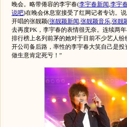
晚会。略带倦容的李宇春
(
李宇春新闻
,
李宇
说吧
)
在晚会休息室接受了红网记者专访。说
开唱的张靓颖
(
张靓颖新闻
,
张靓颖音乐
,
张靓
去再度PK，李宇春的表情很无奈。连续两
排行榜上名列前茅的她对于目前不少艺人纷
开公司备后路，率性的李宇春大笑自己是投
做生意肯定死亏！”