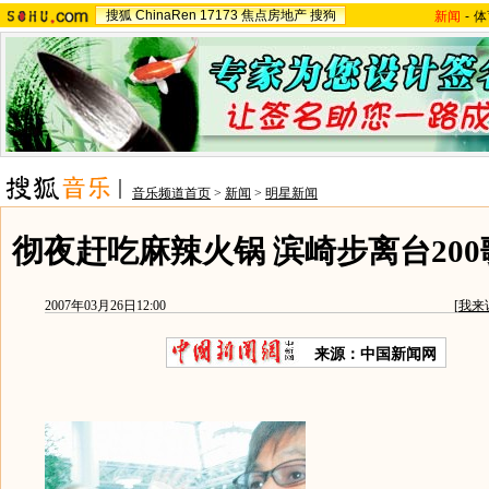
搜狐
ChinaRen
17173
焦点房地产
搜狗
新闻
-
体
音乐频道首页
>
新闻
>
明星新闻
彻夜赶吃麻辣火锅 滨崎步离台200
2007年03月26日12:00
[
我来
来源：中国新闻网