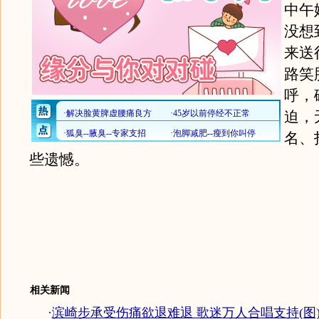
中午
没想
来送
路笑
呼，
迫，
名、
些遗憾。
相关新闻
·
滨崎步承受伤痛欲退难退 歌迷万人合唱支持(图