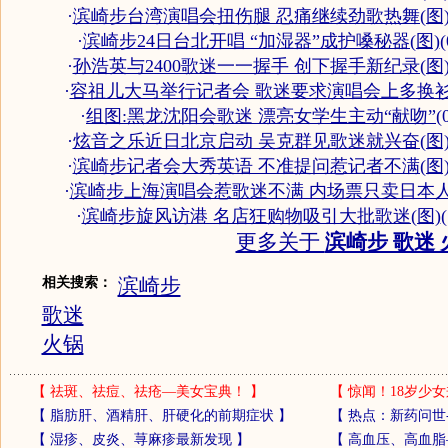
·
滨崎步台湾演唱会扭伤腿 忍痛继续劲歌热舞(图
·
滨崎步24日台北开唱 “加湿器”成护嗓秘器(图)
(
·
孙浩英与2400歌迷一一握手 创下握手新纪录(图
·
容祖儿大马举行记者会 歌迷要求演唱会上多换
·
组图:黑龙沈阳会歌迷 漂亮女学生主动“献吻”
(
·
炫音之乐近日北京启动 吴克群见歌迷就兴奋(图
·
滨崎步记者会大秀英语 不准提问惹记者不满(图
·
滨崎步上海演唱会惹歌迷不满 内场票只卖日本
·
滨崎步旋风访港 名店狂购物吸引大批歌迷(图)
更多关于
滨崎步 歌迷 
滨崎步
相关搜索：
歌迷
火锅
【
祛斑、祛痘、祛疮—美女宝典！
】
【
惊闻！18岁少女
【
脂肪肝、酒精肝、肝硬化的前期症状
】
【
热点：新药问世
【
湿疹、皮炎、荨麻疹最新发现
】
【
高血压、高血脂