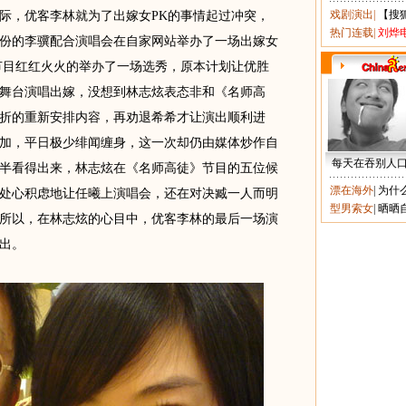
戏剧演出
|
【搜
际，优客李林就为了出嫁女PK的事情起过冲突，
热门连载
|
刘烨
份的李骥配合演唱会在自家网站举办了一场出嫁女
节目红红火火的举办了一场选秀，原本计划让优胜
舞台演唱出嫁，没想到林志炫表态非和《名师高
折的重新安排内容，再劝退希希才让演出顺利进
加，平日极少绯闻缠身，这一次却仍由媒体炒作自
每天在吞别人
半看得出来，林志炫在《名师高徒》节目的五位候
漂在海外
|
为什
处心积虑地让任曦上演唱会，还在对决臧一人而明
型男索女
|
晒晒
所以，在林志炫的心目中，优客李林的最后一场演
出。