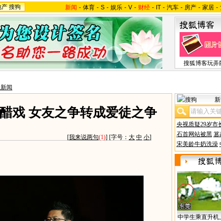
地产
搜狗
新闻
-
体育
-
S
-
娱乐
-
V
-
财经
-
IT
-
汽车
-
房产
-
家居
-
搜狐博客玩弄
星新闻
新
醋戏 女友之争转成爱徒之争
央视质疑29岁市
石首网站被黑
篡
[
我来说两句
(1)
] [字号：
大
中
小
]
宋美龄牛奶洗澡
中学生乘直升机