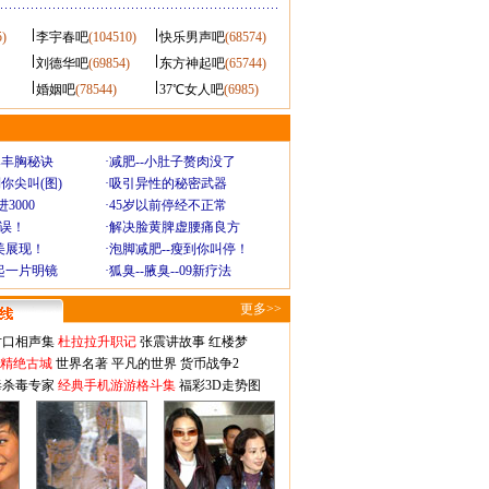
5)
李宇春吧
(104510)
快乐男声吧
(68574)
刘德华吧
(69854)
东方神起吧
(65744)
婚姻吧
(78544)
37℃女人吧
(6985)
爆丰胸秘诀
·
减肥--小肚子赘肉没了
你尖叫(图)
·
吸引异性的秘密武器
3000
·
45岁以前停经不正常
不误！
·
解决脸黄脾虚腰痛良方
美展现！
·
泡脚减肥--瘦到你叫停！
起一片明镜
·
狐臭--腋臭--09新疗法
更多>>
对口相声集
杜拉拉升职记
张震讲故事
红楼梦
-精绝古城
世界名著
平凡的世界
货币战争2
毒杀毒专家
经典手机游游格斗集
福彩3D走势图