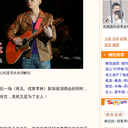
高圆圆同居男友
火炬
日本
赵薇
柏芝
姚明
精彩推荐
·
睡觉减肥--瘦到
·
莫让“打呼噜”
心结是否从未消解过
·
老公戒不了烟酒
·
狐臭--腋臭--
·
睡觉--丰胸--
一场《再见。优客李林》新加坡演唱会的同时，
·
女人--更年期-
传言，竟然又是为了女人！
相 关 说 吧
林志炫
|
优客李