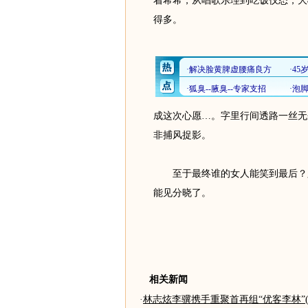
着希希，从唱歌乐理到吃饭仪态，大
得多。
成这次心愿…。字里行间透路一丝无
非捕风捉影。
至于最终谁的女人能笑到最后？只
能见分晓了。
相关新闻
·
林志炫李骥携手重聚首再组“优客李林”(