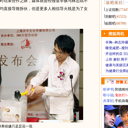
结束合作之际，媒体就曾经报道李骥与林志炫不
说 吧 排 行
均直接导致拆伙，但是更多人相信导火线是为了女
上证指数
(7744
苏醒吧
(41523)
贴图吧
(68789)
搜狐商机
·
丰胸--林志玲
·
睡觉减肥--瘦到
·
开这样的店 日进
·
上班 兼职 两
·
健康与美丽完
·
为健康行业撑
·
听评书
|
郭德纲
·
听小说
|
鬼吹灯1
·
共享区
|
手机病
冰释前嫌只是昙花一现