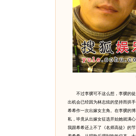
不过李骥可不这么想，李骥的徒弟
出机会已经因为林志炫的坚持而拱手
希希作一次出嫁女主角。在李骥的博
私，毕竟从出嫁女征选开始她就满心
我跟希希还上不了《名师高徒》的节