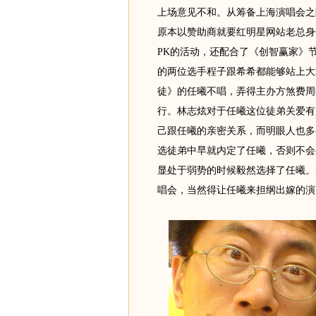
上场意见不和。从筹备上海演唱会之
原本以赞助商就要红明星网站老总身
PK的活动，还配合了《创智赢家》
的两位选手程子跟希希都能够站上大
徒》的任曦不唱，弄得主办方煞费周
行。林志炫对于任曦这位徒弟关爱有
己跟任曦的亲密关系，而明眼人也多
选徒弟中早就内定了任曦，否则不会
显处于弱势的时候毅然选择了任曦。
唱会，当然得让任曦来担纲出嫁的演