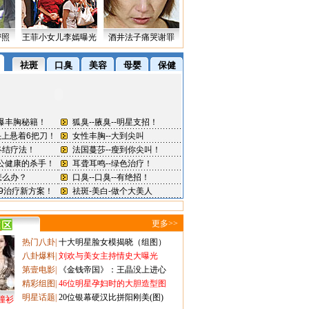
密照
王菲小女儿李嫣曝光
酒井法子痛哭谢罪
更多>>
热门八卦
|
十大明星脸女模揭晓（组图）
八卦爆料
|
刘欢与美女主持情史大曝光
第壹电影
|
《金钱帝国》：王晶没上进心
精彩组图
|
46位明星孕妇时的大胆造型图
明星话题
|
20位银幕硬汉比拼阳刚美(图)
撞衫