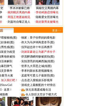
情史
李冰冰被爆已婚
揭秘生父离婚内幕
孕
·
揭刘晓庆离婚内幕
·
李幼斌新恋情曝光
婚
·
周迅王艳婆媳相见
·
陆毅爱女照首曝光
折
·
刘嘉玲自曝正造人
·
陈好新男友被曝光
 后
更多>>
喂猕猴桃(图)
·
独家：章子怡带妈妈看电影
好身材(图)
·
佟大为马伊琍再度牵手(图)
秀性感(图)
·
倪萍赵忠祥十年后再携手
服装皆为租赁
·
刘涛富豪老公为家产求生子
颜乘地铁被拍
·
舒淇醉酒瞬间惨被抓拍(图)
做活体解剖
·
实拍漂亮的地摊西施(组图)
的暴烈脾气
·
世界九大罪恶之城(组图)
遇灵异事件
·
李孝利新欢私密视频曝光
成命案导火索
·
孟庭苇可爱儿子最新照(图)
：加入我们吧！
·
点击进入搜狐娱乐影视库
owGirl
·
游戏史上最般配的十对情侣
2》送票！
·
张元首透露戒毒生活
湘胎教
·
令人惊叹太空步下楼方式