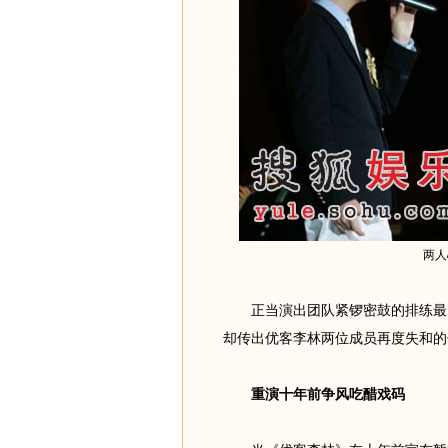
两人
正当演出团队紧锣密鼓的排练最后
却传出优客李林两位成员再度失和的
重演十年前争风吃醋戏码