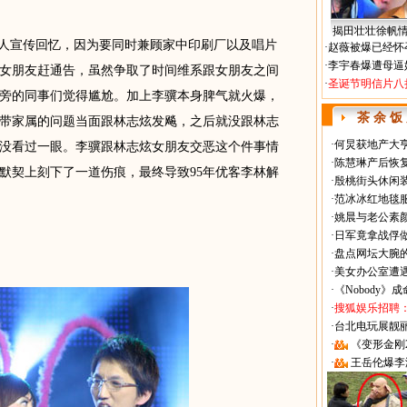
揭田壮壮徐帆
人宣传回忆，因为要同时兼顾家中印刷厂以及唱片
·
赵薇被爆已经怀
·
李宇春爆遭母逼
女朋友赶通告，虽然争取了时间维系跟女朋友之间
·
圣诞节明信片八
旁的同事们觉得尴尬。加上李骥本身脾气就火爆，
茶 余 饭
带家属的问题当面跟林志炫发飚，之后就没跟林志
·
何炅获地产大亨
没看过一眼。李骥跟林志炫女朋友交恶这个件事情
·
陈慧琳产后恢复
默契上刻下了一道伤痕，最终导致95年优客李林解
·
殷桃街头休闲装
·
范冰冰红地毯
·
姚晨与老公素
·
日军竟拿战俘
·
盘点网坛大腕
·
美女办公室遭
·
《Nobody》
·
搜狐娱乐招聘
·
台北电玩展靓丽Sh
·
《变形金刚
·
王岳伦爆李