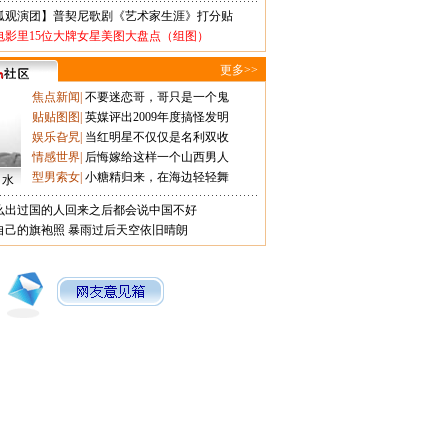
狐观演团】普契尼歌剧《艺术家生涯》打分贴
电影里15位大牌女星美图大盘点（组图）
更多>>
焦点新闻
|
不要迷恋哥，哥只是一个鬼
贴贴图图
|
英媒评出2009年度搞怪发明
娱乐旮旯
|
当红明星不仅仅是名利双收
情感世界
|
后悔嫁给这样一个山西男人
型男索女
|
小糖精归来，在海边轻轻舞
口水
么出过国的人回来之后都会说中国不好
自己的旗袍照
暴雨过后天空依旧晴朗