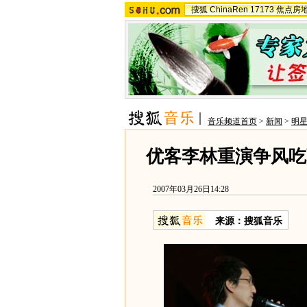
搜狐
ChinaRen
17173
焦点房
音乐频道首页
>
新闻
>
明
优客李林重演争风吃
2007年03月26日14:28
来源：搜狐音乐