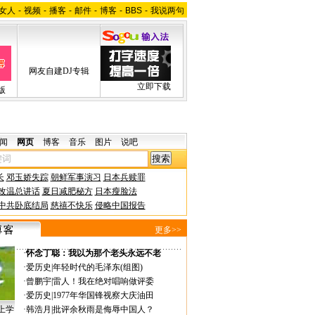
女人
-
视频
-
播客
-
邮件
-
博客
-
BBS
-
我说两句
网友自建DJ专辑
立即下载
版
闻
网页
博客
音乐
图片
说吧
长
邓玉娇失踪
朝鲜军事演习
日本兵赎罪
改温总讲话
夏日减肥秘方
日本瘦脸法
中共卧底结局
慈禧不快乐
侵略中国报告
更多>>
·
怀念丁聪：我以为那个老头永远不老
·
爱历史
|
年轻时代的毛泽东(组图)
·
曾鹏宇
|
雷人！我在绝对唱响做评委
·
爱历史
|
1977年华国锋视察大庆油田
上学
·
韩浩月
|
批评余秋雨是侮辱中国人？