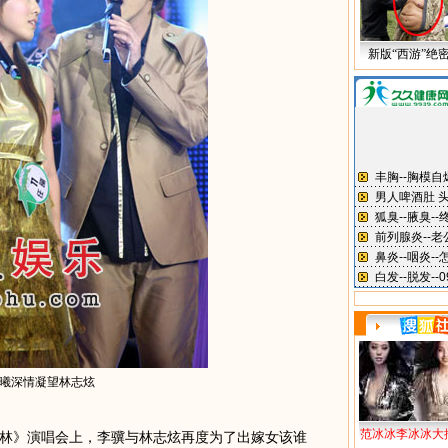
新版“西游”绝
曦深情凝望林志炫
范冰冰李冰冰大
》演唱会上，李骥与林志炫再度为了出嫁女该谁