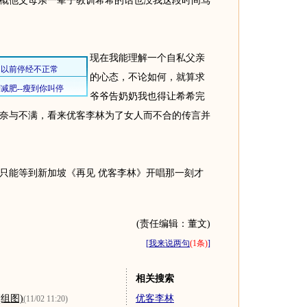
概他父母亲一辈子教训希希的话也没我这段时间骂
现在我能理解一个自私父亲
的心态，不论如何，就算求
爷爷告奶奶我也得让希希完
奈与不满，看来优客李林为了女人而不合的传言并
能等到新加坡《再见 优客李林》开唱那一刻才
(责任编辑：董文)
[
我来说两句
(1条)
]
相关搜索
组图)
优客李林
(11/02 11:20)