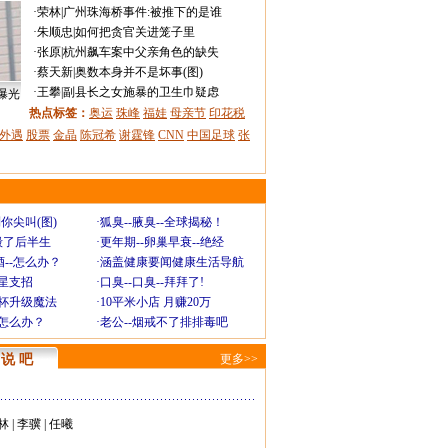
·
荣林
|
广州珠海桥事件:被推下的是谁
·
朱顺忠
|
如何把贪官关进笼子里
·
张原
|
杭州飙车案中父亲角色的缺失
·
蔡天新
|
奥数本身并不是坏事(图)
·
王攀
|
副县长之女施暴的卫生巾疑虑
曝光
热点标签：
奥运
珠峰
福娃
母亲节
印花税
外遇
股票
金晶
陈冠希
谢霆锋
CNN
中国足球
张
你尖叫(图)
·
狐臭--腋臭--全球揭秘！
毁了后半生
·
更年期--卵巢早衰--绝经
--怎么办？
·
涵盖健康要闻健康生活导航
明星支招
·
口臭--口臭--拜拜了!
罩杯升级魔法
·
10平米小店 月赚20万
-怎么办？
·
老公--烟戒不了排排毒吧
说 吧
更多>>
林
|
李骥
|
任曦