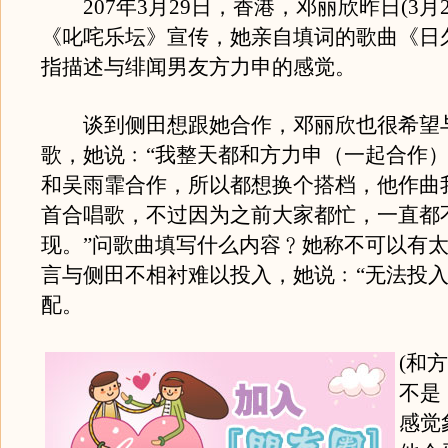
207年3月29日，香港，邓丽欣昨日(3月2
《叱咤乐坛》宣传，她亲自填词的歌曲《日
指描述与绯闻男友方力申的感觉。
谈到侧田想跟她合作，邓丽欣也很希望
歌，她说﹕“我整天都和方力申（一起合作
和吴雨霏合作，所以都想换个搭档，他作曲
首合唱歌，不过因为之前大家都忙，一直都
现。”问歌曲填写什么内容﹖她称不可以有
言与侧田不相衬难以投入，她说﹕“无法投
配。
(和
不是
感觉