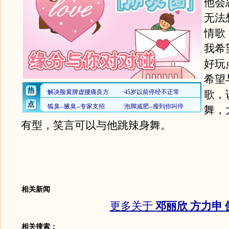
他会
无法
情歌
我希
好玩
希望
歌，
舞，
有型，笑言可以与他跳辣身舞。
相关新闻
更多关于
邓丽欣 方力申 
相关搜索：