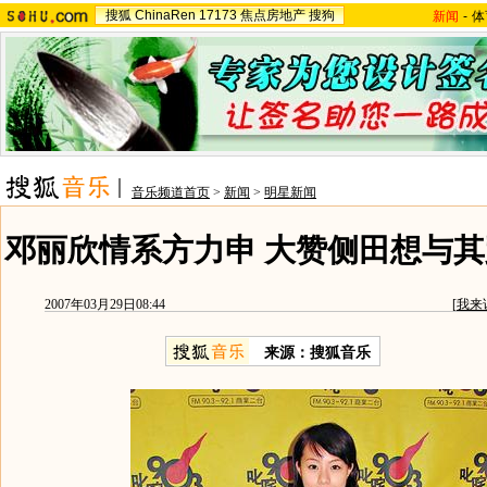
搜狐
ChinaRen
17173
焦点房地产
搜狗
新闻
-
体
音乐频道首页
>
新闻
>
明星新闻
邓丽欣情系方力申 大赞侧田想与其
2007年03月29日08:44
[
我来
来源：搜狐音乐