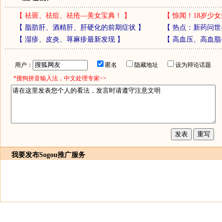
【
祛斑、祛痘、祛疮—美女宝典！
】
【
惊闻！18岁少女
【
脂肪肝、酒精肝、肝硬化的前期症状
】
【
热点：新药问世
【
湿疹、皮炎、荨麻疹最新发现
】
【
高血压、高血脂
用户：
匿名
隐藏地址
设为辩论话题
*搜狗拼音输入法，中文处理专家>>
我要发布
Sogou推广服务