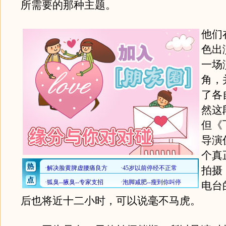
所需要的那种主题。
他们
色出
一场
角，
了各
然这
但《
导演
个真
拍摄
电台
后也将近十二小时，可以说毫不马虎。