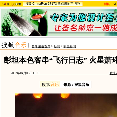
搜狐
ChinaRen
17173
焦点房地产
搜狗
新闻
-
体
音乐频道首页
>
新闻
>
明星新闻
彭坦本色客串“飞行日志” 火星萧
2007年04月03日11:51
[
我来
来源：搜狐音乐