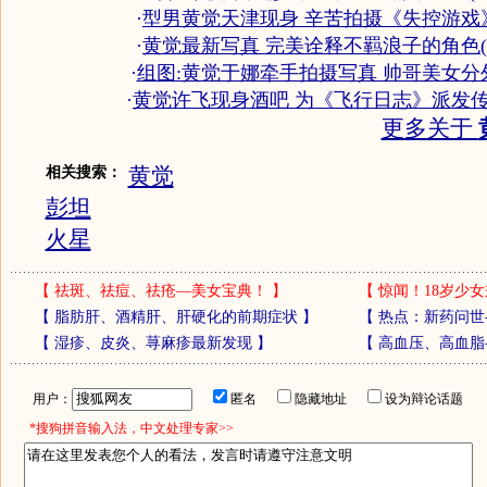
·
型男黄觉天津现身 辛苦拍摄《失控游戏》
·
黄觉最新写真 完美诠释不羁浪子的角色(
·
组图:黄觉于娜牵手拍摄写真 帅哥美女分
·
黄觉许飞现身酒吧 为《飞行日志》派发传
更多关于
黄觉
相关搜索：
彭坦
火星
【
祛斑、祛痘、祛疮—美女宝典！
】
【
惊闻！18岁少女
【
脂肪肝、酒精肝、肝硬化的前期症状
】
【
热点：新药问世
【
湿疹、皮炎、荨麻疹最新发现
】
【
高血压、高血脂
用户：
匿名
隐藏地址
设为辩论话题
*搜狗拼音输入法，中文处理专家>>