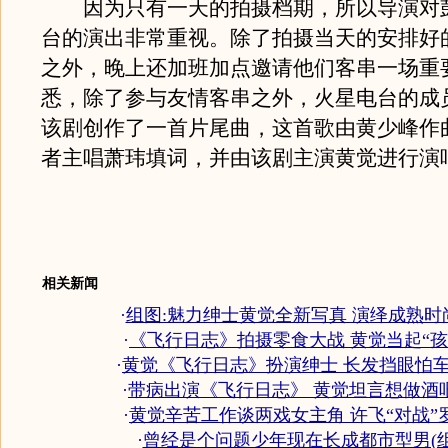
因为只有一天的拍摄档期，所以导演对
台的演出非常重视。除了拍摄当天的安排好
之外，晚上还加班加点邀请他们客串一场重
悉，除了参与友情客串之外，火星电台的成
该剧创作了一首片尾曲，这首歌由黄少峰作
者主唱萧玮填词，并由该剧主演黄觉进行演
相关新闻
·
组图:魅力绅士黄觉全新写真 演绎成熟时
·
《飞行日志》拍摄零食大战 黄觉当起“孩
·
黄觉《飞行日志》扮演绅士 长发挡眼怕车
·
带病出演《飞行日志》 黄觉坦言想做酒
·
黄觉辛苦工作谈两戏女主角 许飞“对战”
·
曾经是个问题少年现在长成都市型男(组