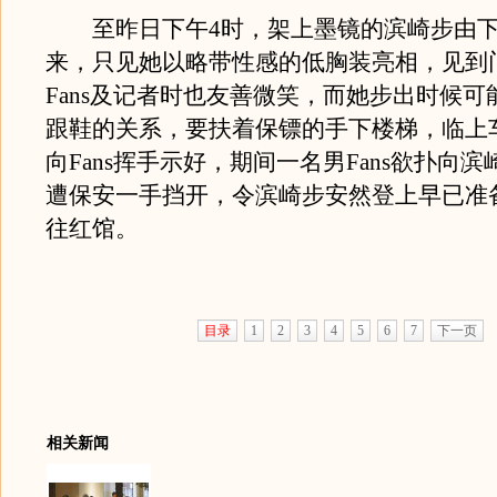
至昨日下午4时，架上墨镜的滨崎步由下
来，只见她以略带性感的低胸装亮相，见到
Fans及记者时也友善微笑，而她步出时候可
跟鞋的关系，要扶着保镖的手下楼梯，临上
向Fans挥手示好，期间一名男Fans欲扑向
遭保安一手挡开，令滨崎步安然登上早已准
往红馆。
目录
1
2
3
4
5
6
7
下一页
相关新闻