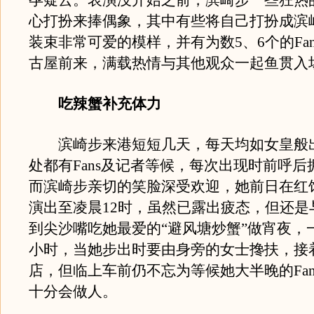
孕疑云。表演没开始之前，滨崎步一些狂热的F
心打扮来捧偶象，其中有些将自己打扮成滨
装束非常可爱的模样，并有为数5、6个的Fa
古屋前来，满载热情与其他观众一起鱼贯入
吃辣蟹补充体力
滨崎步来港短短几天，每天均如女皇般
处都有Fans及记者等候，每次出现时前呼后
而滨崎步亲切的笑脸深受欢迎，她前日在红
演出至凌晨12时，虽然已露出疲态，但还是
到尖沙嘴吃她最爱的“避风塘炒蟹”做宵夜，
小时，当她步出时要由身旁的女士搀扶，接
店，但临上车前仍不忘为等候她大半晚的Fan
十分会做人。