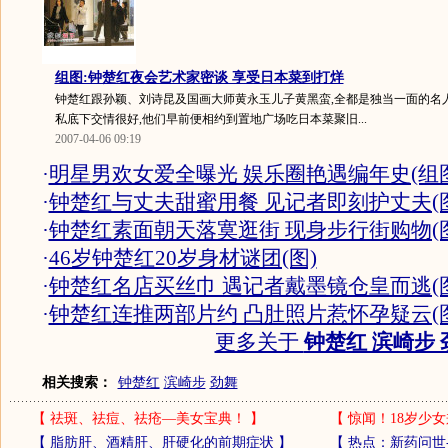
组图:钟楚红夜会艺术家密谈 享受日本菜到打烊
钟楚红跟孙颖、刘诗昆及国画大师黄永玉儿子黄黑蛮,全都是独当一面的名人
私底下交情很好,他们早前便相约到置地广场吃日本菜聚旧...
2007-04-06 09:19
·
明星男欢女爱全曝光 娱乐圈艳遇编年史(组图
·
钟楚红与丈夫甜蜜用餐 见记者即刻护丈夫(图
·
钟楚红素面朝天落寞逛街 现身步行街购物(图
·
46岁钟楚红20岁身材谜团(图)
·
钟楚红名店买丝巾 遇记者戴墨镜仓皇而逃(图
·
钟楚红连推两部片约 凸肚照片惹怀孕疑云(图
更多关于
钟楚红 滨崎步 
相关搜索：
钟楚红
滨崎步
劲舞
【
祛斑、祛痘、祛疮—美女宝典！
】
【
惊闻！18岁少女
【
脂肪肝、酒精肝、肝硬化的前期症状
】
【
热点：新药问世