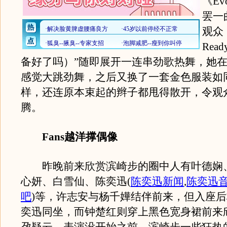
《Ev
罢一
观众﹕
Rea
备好了吗）”随即展开一连串劲歌热舞，她在
感觉大跳劲舞，之后又换了一套金色服装如
样，还连原本束起的辫子都甩得散开，令观
腾。
Fans越洋撑偶像
昨晚前来欣赏滨崎步的圈中人有叶德娴
心妍、白雪仙、陈奕迅
(
陈奕迅新闻
,
陈奕迅
吧
)
等，许志安与杨千嬅结伴前来，但入座后
奕迅同坐，而钟楚红则穿上黑色宽身裙前来