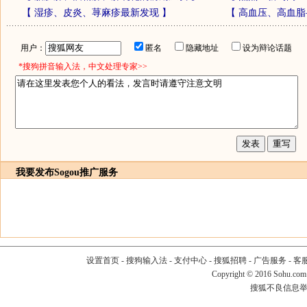
【
湿疹、皮炎、荨麻疹最新发现
】
【
高血压、高血脂
用户：
匿名
隐藏地址
设为辩论话题
*搜狗拼音输入法，中文处理专家>>
我要发布
Sogou推广服务
设置首页
-
搜狗输入法
-
支付中心
-
搜狐招聘
-
广告服务
-
客
Copyright
©
2016 Sohu.com
搜狐不良信息