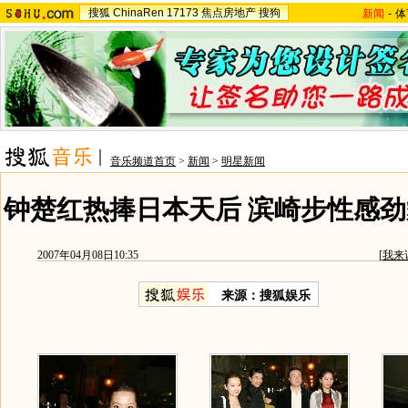
搜狐
ChinaRen
17173
焦点房地产
搜狗
新闻
-
体
音乐频道首页
>
新闻
>
明星新闻
钟楚红热捧日本天后 滨崎步性感劲
2007年04月08日10:35
[
我来
来源：搜狐娱乐