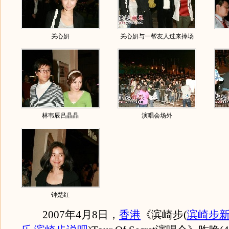
关心妍
关心妍与一帮友人过来捧场
林韦辰吕晶晶
演唱会场外
钟楚红
2007年4月8日，
香港
《滨崎步
(
滨崎步