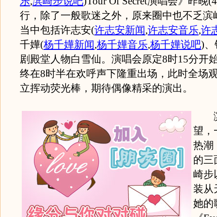
乐
,
滨崎步说吧
)
Tour Of Secret演唱会》昨
行，除了一般歌迷之外，原来圈中也不乏滨崎步
当中包括许志安
(
许志安新闻
,
许志安音乐
,
许
千嬅
(
杨千嬅新闻
,
杨千嬅音乐
,
杨千嬅说吧
)
、
剧殿堂人物白雪仙。演唱会原定8时15分开
终在8时半在欢呼声下隆重出场，此时全场
立挥动荧光棒，期待偶像精采的演出。
滨
望，
热潮
的三
崎步
装从
她的