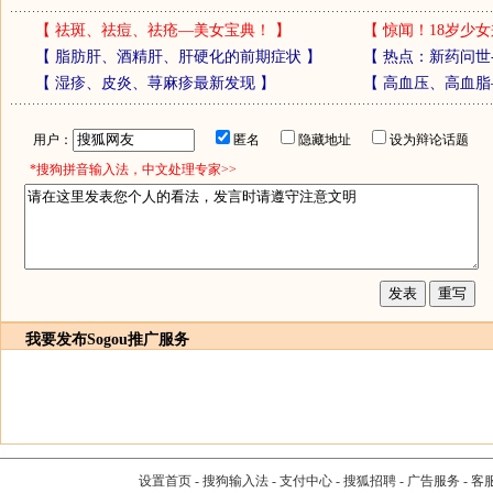
【
祛斑、祛痘、祛疮—美女宝典！
】
【
惊闻！18岁少女
【
脂肪肝、酒精肝、肝硬化的前期症状
】
【
热点：新药问世
【
湿疹、皮炎、荨麻疹最新发现
】
【
高血压、高血脂
用户：
匿名
隐藏地址
设为辩论话题
*搜狗拼音输入法，中文处理专家>>
我要发布
Sogou推广服务
设置首页
-
搜狗输入法
-
支付中心
-
搜狐招聘
-
广告服务
-
客