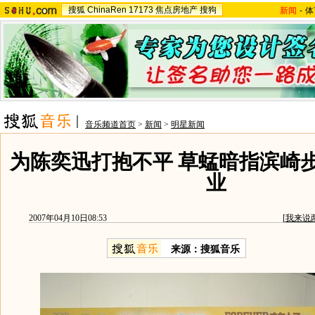
搜狐
ChinaRen
17173
焦点房地产
搜狗
新闻
-
体
音乐频道首页
>
新闻
>
明星新闻
为陈奕迅打抱不平 草蜢暗指滨崎
业
2007年04月10日08:53
[
我来说
来源：搜狐音乐