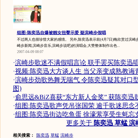
组图:陈奕迅自爆被靓女扭臀示爱 疑滨崎步假唱
不过两人也很珍惜大家的感情。 另外,陈奕迅表示前(4月7日)晚欣赏过滨崎步
崎步新闻,滨崎步音乐,滨崎步说吧)的演唱会,大赞整体制作出色...
2007-04-09 08:07
·
滨崎步歌迷不满假唱言论 联手罢买陈奕迅
·
视频:陈奕迅大方谈人生 当父亲变成熟教诲
·
滨崎步劲歌热舞无喘气 令陈奕迅疑其对口型
图)
·
俞思远&BiZ喜获“东方新人金奖” 获陈奕迅
·
组图:陈奕迅歌声凭吊张国荣 逾千歌迷思念
·
组图:陈奕迅街边吃鱼蛋 徐濠萦享受生蚝忘
更多关于
陈奕迅 草蜢 滨
相关搜索：
陈奕迅
草蜢
滨崎步