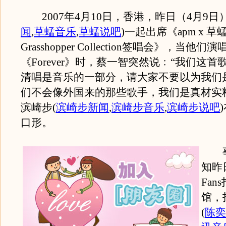
2007年4月10日，香港，昨日（4月9日
闻
,
草蜢音乐
,
草蜢说吧
)
一起出席《apm x 草蜢F
Grasshopper Collection签唱会》，当他们
《Forever》时，蔡一智突然说﹕“我们这
清唱是音乐的一部分，请大家不要以为我们
们不会像外国来的那些歌手，我们是真材实
滨崎步
(
滨崎步新闻
,
滨崎步音乐
,
滨崎步说吧
)
口形。
事
知昨
Fan
馆，
(
陈奕