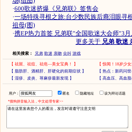
场(组图)
·
600歌迷挤爆《兄弟联》签售会
·
一场特殊寻根之旅:台少数民族后裔泪眼寻
祖母(图)
·
携EP热力首签 兄弟联"全国歌迷大会师"3
更多关于
兄弟 歌迷 
相关搜索：
兄弟
歌迷
亲吻
尖叫
游戏
【
祛斑、祛痘、祛疮—美女宝典！
】
【
惊闻！18岁少女
【
脂肪肝、酒精肝、肝硬化的前期症状
】
【
热点：新药问世
【
湿疹、皮炎、荨麻疹最新发现
】
【
高血压、高血脂
用户：
匿名
隐藏地址
设为辩论话题
*搜狗拼音输入法，中文处理专家>>