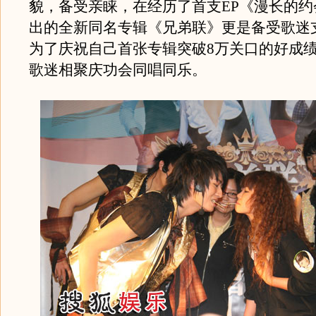
貌，备受亲睐，在经历了首支EP《漫长的约
出的全新同名专辑《兄弟联》更是备受歌迷
为了庆祝自己首张专辑突破8万关口的好成
歌迷相聚庆功会同唱同乐。