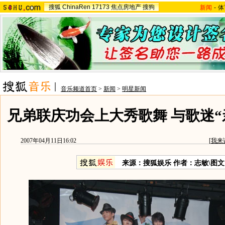
搜狐
ChinaRen
17173
焦点房地产
搜狗
新闻
-
体
音乐频道首页
>
新闻
>
明星新闻
兄弟联庆功会上大秀歌舞 与歌迷“
2007年04月11日16:02
[
我来
来源：搜狐娱乐 作者：志敏\图文