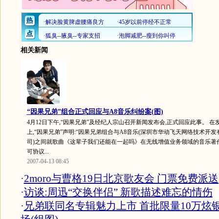
相关新闻
“因果兄弟”组合正式回应与A8音乐纠纷案(图)
4月12日下午,“因果兄弟”及经纪人宗山召开新闻发布会,正式回应此事。 在
上,“因果兄弟”声明:“因果兄弟组合与A8音乐(深圳市华动飞天网络技术开发
司)之间就歌曲《这辈子我们还能在一起吗》在无线增值业务领域的音乐著
可协议...
2007-04-13 08:45
·
2moro与曹格19日北京歌友会 门票免费派送
·
访谈:周迅“交换伴侣” 新歌描述难忘的情伤
·
兄弟联同名专辑魅力上市 首批限量10万炫