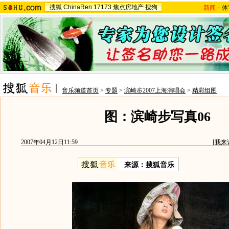
搜狐
ChinaRen
17173
焦点房地产
搜狗
新闻
-
体
音乐频道首页
>
专题
>
滨崎步2007上海演唱会
>
精彩组图
图：滨崎步写真06
2007年04月12日11:59
[
我来
来源：搜狐音乐