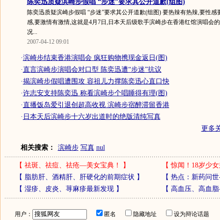
陈奕迅质疑滨崎步假唱 “步迷”要求其公开道歉(组图)
陈奕迅质疑滨崎步假唱 “步迷”要求其公开道歉(组图) 要热辣有热辣,要性感
感,要激情有激情,这就是4月7日,日本天后级歌手滨崎步在香港红馆演唱会
况...
2007-04-12 09:01
·
滨崎步结束香港演唱会 疯狂购物携现金返日(图)
·
直言滨崎步演唱会对口型 陈奕迅遭“步迷”抗议
·
揭滨崎步假唱遭围攻 容祖儿力撑陈奕迅心直口快
·
许志安支持陈奕迅 称看滨崎步个唱睡得有理(图)
·
直播饭岛爱引退创超高收视 滨崎步宿醉滞留香港
·
日本天后滨崎步十六岁出道时的绝版清纯写真
更多
相关搜索：
滨崎步
写真
nul
【
祛斑、祛痘、祛疮—美女宝典！
】
【
惊闻！18岁少女
【
脂肪肝、酒精肝、肝硬化的前期症状
】
【
热点：新药问世
【
湿疹、皮炎、荨麻疹最新发现
】
【
高血压、高血脂
用户：
匿名
隐藏地址
设为辩论话题