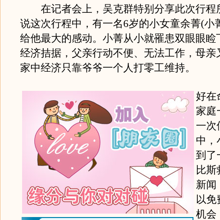
在记者会上，吴克群特别分享此次行程
说这次行程中，有一名6岁的小女童余菁(小
给他最大的感动。小菁从小就罹患双眼眼睑
经济拮据，父亲行动不便、无法工作，母亲
家中经济只靠爷爷一个人打零工维持。
好在
家庭
一次
中，
到了
比斯
新闻
以免
机会