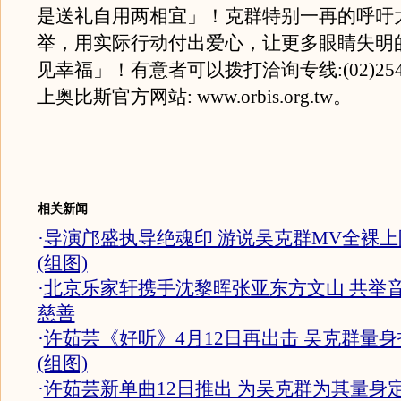
是送礼自用两相宜」！克群特别一再的呼吁
举，用实际行动付出爱心，让更多眼睛失明
见幸福」！有意者可以拨打洽询专线:(02)2546
上奥比斯官方网站: www.orbis.org.tw。
相关新闻
·
导演邝盛执导绝魂印 游说吴克群MV全裸上
(组图)
·
北京乐家轩携手沈黎晖张亚东方文山 共举
慈善
·
许茹芸《好听》4月12日再出击 吴克群量身
(组图)
·
许茹芸新单曲12日推出 为吴克群为其量身