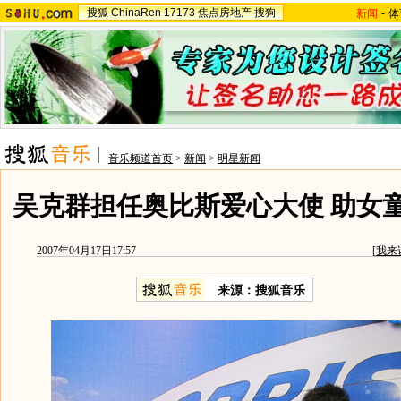
搜狐
ChinaRen
17173
焦点房地产
搜狗
新闻
-
体
音乐频道首页
>
新闻
>
明星新闻
吴克群担任奥比斯爱心大使 助女童
2007年04月17日17:57
[
我来
来源：搜狐音乐