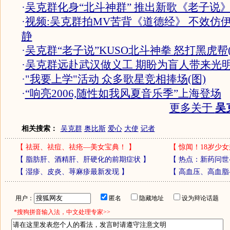
·
吴克群化身“北斗神群” 推出新歌《老子说
·
视频:吴克群拍MV苦背《道德经》 不效仿
静
·
吴克群“老子说”KUSO北斗神拳 怒打黑虎帮(
·
吴克群远赴武汉做义工 期盼为盲人带来光明
·
"我要上学"活动 众多歌星竞相捧场(图)
·
“响亮2006,随性如我风夏音乐季”上海登场
更多关于
吴
相关搜索：
吴克群
奥比斯
爱心
大使
记者
【
祛斑、祛痘、祛疮—美女宝典！
】
【
惊闻！18岁少女
【
脂肪肝、酒精肝、肝硬化的前期症状
】
【
热点：新药问世
【
湿疹、皮炎、荨麻疹最新发现
】
【
高血压、高血脂
用户：
匿名
隐藏地址
设为辩论话题
*搜狗拼音输入法，中文处理专家>>