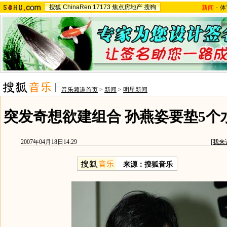
搜狐
ChinaRen
17173
焦点房地产
搜狗
新闻
-
体
音乐频道首页
>
新闻
>
明星新闻
突发奇想欲建组合 孙燕姿要垫5个
2007年04月18日14:29
[
我来
来源：搜狐音乐