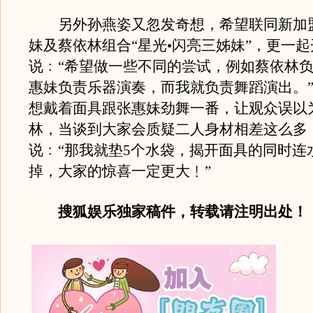
另外孙燕姿又忽发奇想，希望联同新加
妹及蔡依林组合“星光•闪亮三姊妹”，更一
说﹕“希望做一些不同的尝试，例如蔡依林
惠妹负责乐器演奏，而我就负责舞蹈演出。
想戴着面具跟张惠妹劲舞一番，让观众误以
林，当谈到大家会质疑二人身材相差这么多
说﹕“那我就垫5个水袋，揭开面具的同时连
掉，大家的惊喜一定更大﹗”
搜狐娱乐独家稿件，转载请注明出处！