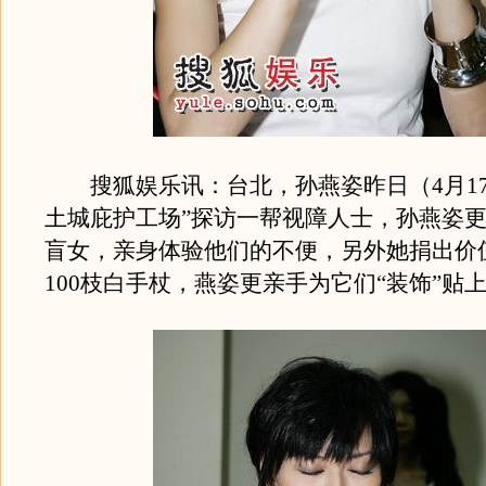
搜狐娱乐讯：台北，孙燕姿昨日（4月17
土城庇护工场”探访一帮视障人士，孙燕姿
盲女，亲身体验他们的不便，另外她捐出价值
100枝白手杖，燕姿更亲手为它们“装饰”贴