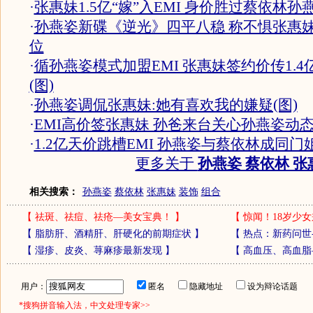
·
张惠妹1.5亿“嫁”入EMI 身价胜过蔡依林孙
·
孙燕姿新碟《逆光》四平八稳 称不惧张惠
位
·
循孙燕姿模式加盟EMI 张惠妹签约价传1.4
(图)
·
孙燕姿调侃张惠妹:她有喜欢我的嫌疑(图)
·
EMI高价签张惠妹 孙爸来台关心孙燕姿动态
·
1.2亿天价跳槽EMI 孙燕姿与蔡依林成同门
更多关于
孙燕姿 蔡依林 张
相关搜索：
孙燕姿
蔡依林
张惠妹
装饰
组合
【
祛斑、祛痘、祛疮—美女宝典！
】
【
惊闻！18岁少女
【
脂肪肝、酒精肝、肝硬化的前期症状
】
【
热点：新药问世
【
湿疹、皮炎、荨麻疹最新发现
】
【
高血压、高血脂
用户：
匿名
隐藏地址
设为辩论话题
*搜狗拼音输入法，中文处理专家>>