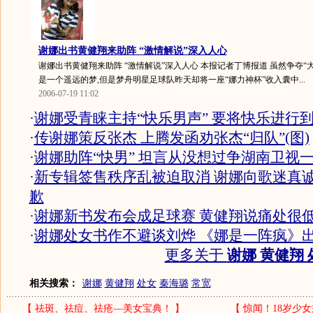
谢娜出书黄健翔来助阵 “激情解说”深入人心
谢娜出书黄健翔来助阵 “激情解说”深入人心 本报记者丁博报道 虽然争夺“
是一个遥远的梦,但是梦舟明星足球队昨天却将一座“娜力神杯”收入囊中...
2006-07-19 11:02
·
谢娜受青睐主持“快乐男声” 要将快乐进行
·
传谢娜策反张杰 上腾发函劝张杰“归队”(图)
·
谢娜助阵“快男” 坦言从没想过争湖南卫视
·
新专辑签售秩序乱被迫取消 谢娜向歌迷真
歉
·
谢娜新书发布会成足球赛 黄健翔说痛处很
·
谢娜处女书作不避谈刘烨 《娜是一阵疯》
更多关于
谢娜 黄健翔 
相关搜索：
谢娜
黄健翔
处女
秦海璐
常宽
【
祛斑、祛痘、祛疮—美女宝典！
】
【
惊闻！18岁少女