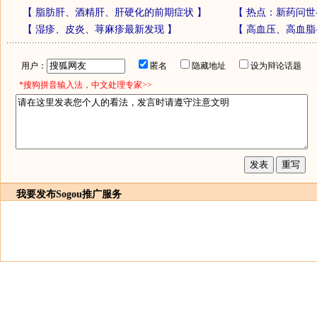
【
脂肪肝、酒精肝、肝硬化的前期症状
】
【
热点：新药问世
【
湿疹、皮炎、荨麻疹最新发现
】
【
高血压、高血脂
用户：
匿名
隐藏地址
设为辩论话题
*搜狗拼音输入法，中文处理专家>>
我要发布
Sogou推广服务