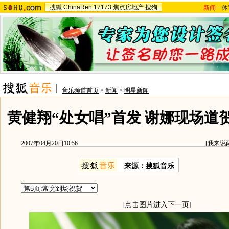
搜狐
ChinaRen
17173
焦点房地产
搜狗
新闻
-
体
音乐频道首页
>
新闻
>
明星新闻
黄健翔“处女唱”首发 谢娜现场道
2007年04月20日10:56
[
我来说
来源：搜狐音乐
[点击图片进入下一页]