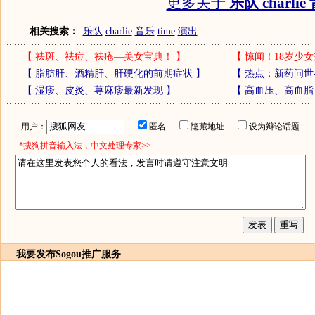
更多关于
乐队 charlie
相关搜索：
乐队
charlie
音乐
time
演出
【
祛斑、祛痘、祛疮—美女宝典！
】
【
惊闻！18岁少女
【
脂肪肝、酒精肝、肝硬化的前期症状
】
【
热点：新药问世
【
湿疹、皮炎、荨麻疹最新发现
】
【
高血压、高血脂
用户：
匿名
隐藏地址
设为辩论话题
*搜狗拼音输入法，中文处理专家>>
我要发布
Sogou推广服务