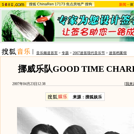
搜狐
ChinaRen
17173
焦点房地产
搜狗
新闻
-
体
音乐频道首页
>
专题
>
2007迷笛现代音乐节
>
迷笛档案馆
挪威乐队GOOD TIME CHAR
2007年04月23日12:38
[
我来
来源：搜狐娱乐