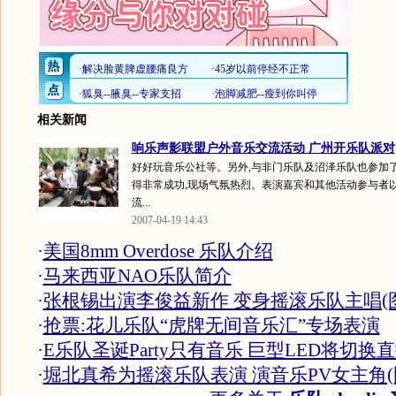
相关新闻
响乐声影联盟户外音乐交流活动 广州开乐队派对
好好玩音乐公社等。另外,与非门乐队及沼泽乐队也参加了
得非常成功,现场气氛热烈。表演嘉宾和其他活动参与者
流...
2007-04-19 14:43
·
美国8mm Overdose 乐队介绍
·
马来西亚NAO乐队简介
·
张根锡出演李俊益新作 变身摇滚乐队主唱(图
·
抢票:花儿乐队“虎牌无间音乐汇”专场表演
·
E乐队圣诞Party只有音乐 巨型LED将切换
·
堀北真希为摇滚乐队表演 演音乐PV女主角(