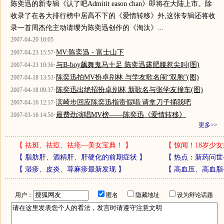
陈奕迅的新专辑《认了吧Admitit eason chan》即将在大陆上市。除
收录了在各大排行榜中居高不下的《爱情转移》外,这张专辑还将收
录一首周杰伦主动请缨为陈奕迅创作的《淘汰》...
2007-04-20 10:05
·
MV:陈奕迅 - 富士山下
2007-04-23 15:57
·
与B-boy飙舞鬼马十足 陈奕迅露肥腰惹尖叫(图)
2007-04-23 10:36
·
陈奕迅拍MV扮卓别林 与学友歌名闹“双胞”(图)
2007-04-18 13:53
·
陈奕迅出绝招扮卓别林 新歌名与张学友撞车(图)
2007-04-18 09:37
·
滨崎步回应陈奕迅指责假唱:请拿刀子捅我吧
2007-04-16 12:17
·
最费劲演唱MV榜——陈奕迅《爱情转移》
2007-03-16 14:50
更多>>
【
祛斑、祛痘、祛疮—美女宝典！
】
【
惊闻！18岁少女
【
脂肪肝、酒精肝、肝硬化的前期症状
】
【
热点：新药问世
【
湿疹、皮炎、荨麻疹最新发现
】
【
高血压、高血脂
用户：
匿名
隐藏地址
设为辩论话题