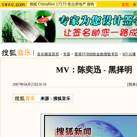
搜狐
ChinaRen
17173
焦点房地产
搜狗
新闻
-
体
音乐频道首页
>
专题
>
香港TVB劲歌金曲搜狐专区
>
MV点播
MV：陈奕迅 - 黑择明
2007年04月23日16:16
[
我来
来源：搜狐音乐