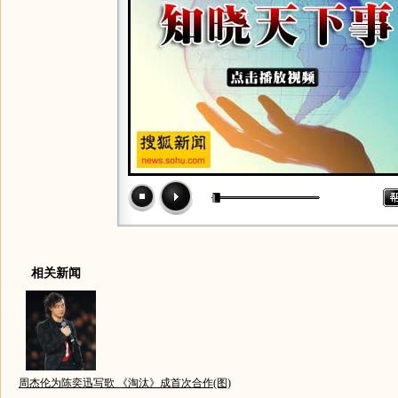
相关新闻
周杰伦为陈奕迅写歌 《淘汰》成首次合作(图)