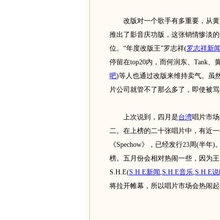
改版对一个歌手有多重要，从黄义
推出了影音庆功版，这张销情惨淡的
位。“年度改版王”罗志祥
(
罗志祥新
停留在top20内，而何润东、Tank
吧
)
等人也通过改版来维持卖气。虽
片公司就管不了那么多了，即使被骂
上次说到，四月是
台湾
唱片市场
二。在上榜的二十张唱片中，有近一
《Spechow》，已经发行23周(半
榜。五月份会相对热闹一些，因为王
S.H.E
(
S.H.E新闻
,
S.H.E音乐
,
S.H.E
将拉开帷幕，所以唱片市场会热闹起