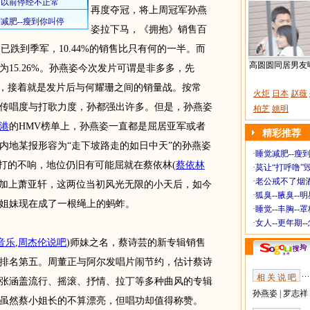
再度夺冠，将上周冠军孙燕
姿拉下马，《拥抱》销售百
却已跌到季军，10.44%的销售比只有何的一半。而
高圆圆同居男友
15.26%。孙燕姿今次发片可谓是非多多，先
度，接着就是发片后与何耀珊之间的销量战。按常
火炬
日本
赵薇
传唱度与打歌力度，孙都强出许多。但是，孙燕姿
柏芝
姚明
港
的HMV榜单上，孙燕姿一直都是屈居亚军或者
精彩推荐
内地某报形容为“走下坡路走的如日中天”的孙燕姿
·
睡觉减肥--瘦到
炮打的不响，地位仍旧有可能屈就在蔡依林
(
蔡依林
·
莫让“打呼噜”
·
老公戒不了烟酒
加上萧亚轩，这两位当初风光无限的小天后，如今
·
狐臭--腋臭--
姐妹现在成了一根绳上的蚂蚱。
·
睡觉--丰胸--
·
女人--更年期-
音乐
,
周杰伦说吧
)
师妹之名，蔡诗芸的新专辑销售
排名第五。周董正与阿尔发唱片闹节约，估计蔡诗
相 关 说 吧
张涵盖流行、摇滚、抒情、拉丁等多种曲风的专辑
孙燕姿
|
罗志祥
虽然蔡小姐长的不算漂亮，但唱功却值得称赞。