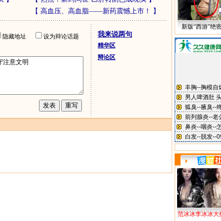
【
高血压、高血脂——新药震憾上市！
】
新版“西游”绝
我来说两句
隐藏地址
设为辩论话题
精华区
辩论区
范冰冰李冰冰大