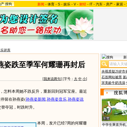
地产
搜狗
新闻
-
体育
-
S
-
娱乐
-
V
-
财经
-
IT
-
汽车
-
房产
-
家居
-
>
乐评库
新
周 孙燕姿跌至季军何耀珊再封后
央视质疑29岁市
石首网站被黑
篡
[
我来说两句
] [字号：
大
中
小
]
宋美龄牛奶洗澡
怎料本周她不跌反升，重新回到冠军宝座。最近
一直停留在孙燕姿
(
孙燕姿新闻
,
孙燕姿音乐
,
孙燕姿说
交替夺冠，时跌时升。
本周，发片已经7周的何耀珊
中学生乘直升机