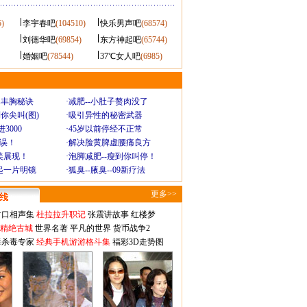
5)
李宇春吧
(104510)
快乐男声吧
(68574)
刘德华吧
(69854)
东方神起吧
(65744)
婚姻吧
(78544)
37℃女人吧
(6985)
爆丰胸秘诀
·
减肥--小肚子赘肉没了
你尖叫(图)
·
吸引异性的秘密武器
3000
·
45岁以前停经不正常
不误！
·
解决脸黄脾虚腰痛良方
美展现！
·
泡脚减肥--瘦到你叫停！
起一片明镜
·
狐臭--腋臭--09新疗法
更多>>
对口相声集
杜拉拉升职记
张震讲故事
红楼梦
-精绝古城
世界名著
平凡的世界
货币战争2
毒杀毒专家
经典手机游游格斗集
福彩3D走势图