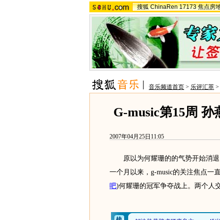
搜狐
ChinaRen
17173
焦点房
音乐频道首页
>
乐评汇萃
G-music第15
2007年04月25日11:05
原以为何耀珊的的气势开始消退，
一个月以来，g-music的关注焦点
吧
)
何耀珊的冠军争夺战上。两个人