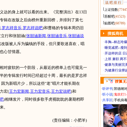
说 吧 排 行
上证指数
(7744
达的身上就可以看的出来。《完整演出》在13日
苏醒吧
(41523)
专辑在改版之后由榜外重新回榜，并排到了第七
贴图吧
(68789)
闻
,
罗志祥音乐
,
罗志祥说吧
)
和曹格的专辑本周仍旧
搜狐商机
、黄立行和张韶涵
(
张韶涵新闻
,
张韶涵音乐
,
张韶涵说
·
丰胸--林志玲
然改版被人斥为骗钱的手段，但只要歌迷喜欢，唱
·
睡觉减肥--瘦到
也心甘情愿。
·
开这样的店 日进
·
上班 兼职 两
·
健康与美丽完
相对疲软的一个阶段，从最近的榜单上也可窥见一
·
为健康行业撑
半的专辑发行时间已经超过十周，最长的是罗志祥
年)。因为新唱片少，所以这些“老”唱片才能长期在
·
听评书
|
郭德纲
力宏
(
王力宏新闻
,
王力宏音乐
,
王力宏说吧
)
和
·
听小说
|
鬼吹灯1
说吧
)
相继发片，同时很多歌手虎视眈眈的暑期档即
·
共享区
|
手机病
来。
(责任编辑：小肥羊)