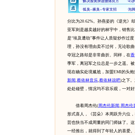
分比为20.62%。孙燕姿的《逆光》
亚军则是越卖越好的林宇中，销售比为
是“埃及遭劫”事件让人质疑炒作过
理，孙没有理由卖不过何，无论歌曲
夺冠之路却是非常曲折。同样，在
香
季军，离冠军之位总是一步之遥。被
现在确实处境尴尬，加盟EMI的头
新闻
,
蔡依林音乐
,
蔡依林说吧
)
之下。
处处碰壁，情况均不容乐观，一对好
借着周杰伦
(
周杰伦新闻
,
周杰伦
形式喜人，《芸朵》本周跃升六位，
芸也快当不成周董的同门师妹了。这
一经推出，就得到了年轻人的喜爱。