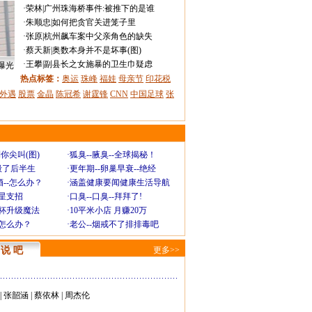
·
荣林
|
广州珠海桥事件:被推下的是谁
·
朱顺忠
|
如何把贪官关进笼子里
·
张原
|
杭州飙车案中父亲角色的缺失
·
蔡天新
|
奥数本身并不是坏事(图)
·
王攀
|
副县长之女施暴的卫生巾疑虑
曝光
热点标签：
奥运
珠峰
福娃
母亲节
印花税
外遇
股票
金晶
陈冠希
谢霆锋
CNN
中国足球
张
你尖叫(图)
·
狐臭--腋臭--全球揭秘！
毁了后半生
·
更年期--卵巢早衰--绝经
--怎么办？
·
涵盖健康要闻健康生活导航
明星支招
·
口臭--口臭--拜拜了!
罩杯升级魔法
·
10平米小店 月赚20万
-怎么办？
·
老公--烟戒不了排排毒吧
说 吧
更多>>
|
张韶涵
|
蔡依林
|
周杰伦