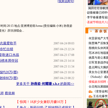
[
我来说两句
]
揭田壮壮徐帆
·
赵薇被爆已经怀
·
李宇春爆遭母逼
·
圣诞节明信片八
 时间:20:15 地点:亚洲博览馆Arena (责任编辑:小米) 孙燕姿
光》庆功演唱会...
茶 余 饭
·
何炅获地产大亨
同志最爱歌手
·
陈慧琳产后恢复
2007-04-24 09:03
·
殷桃街头休闲装
舞步忙出错
2007-04-23 22:24
·
范冰冰红地毯
姿歌迷口水战
2007-04-23 17:08
·
姚晨与老公素
语榜本周夺冠
2007-04-23 14:14
·
日军竟拿战俘
2007-04-23 11:54
·
盘点网坛大腕
约20万(图)
·
美女办公室遭
2007-04-23 10:16
·
《Nobody》
掉80万(图)
2007-04-23 08:22
·
搜狐娱乐招聘
更多关于
孙燕姿 何耀珊 s.h.e
的新闻>>
·
台北电玩展靓丽Sh
·
《变形金刚
志祥
蔡依林
·
王岳伦爆李
【
惊闻！18岁少女兼职月赚10万
】
状
】
【
热点：新药问世-乙肝转阴已成现实
】