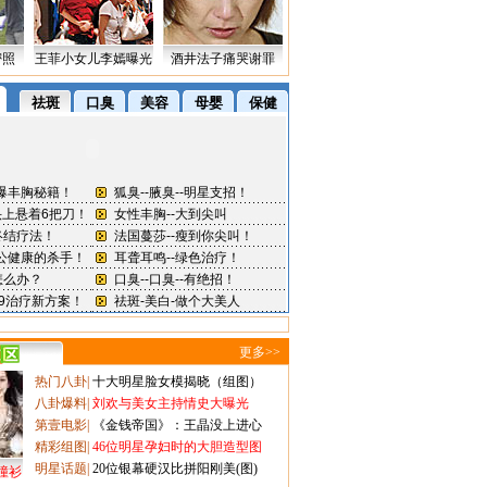
密照
王菲小女儿李嫣曝光
酒井法子痛哭谢罪
更多>>
热门八卦
|
十大明星脸女模揭晓（组图）
八卦爆料
|
刘欢与美女主持情史大曝光
第壹电影
|
《金钱帝国》：王晶没上进心
精彩组图
|
46位明星孕妇时的大胆造型图
明星话题
|
20位银幕硬汉比拼阳刚美(图)
撞衫