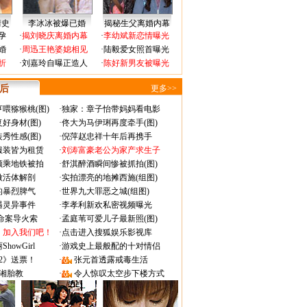
情史
李冰冰被爆已婚
揭秘生父离婚内幕
孕
·
揭刘晓庆离婚内幕
·
李幼斌新恋情曝光
婚
·
周迅王艳婆媳相见
·
陆毅爱女照首曝光
折
·
刘嘉玲自曝正造人
·
陈好新男友被曝光
 后
更多>>
喂猕猴桃(图)
·
独家：章子怡带妈妈看电影
好身材(图)
·
佟大为马伊琍再度牵手(图)
秀性感(图)
·
倪萍赵忠祥十年后再携手
服装皆为租赁
·
刘涛富豪老公为家产求生子
颜乘地铁被拍
·
舒淇醉酒瞬间惨被抓拍(图)
做活体解剖
·
实拍漂亮的地摊西施(组图)
的暴烈脾气
·
世界九大罪恶之城(组图)
遇灵异事件
·
李孝利新欢私密视频曝光
成命案导火索
·
孟庭苇可爱儿子最新照(图)
：加入我们吧！
·
点击进入搜狐娱乐影视库
owGirl
·
游戏史上最般配的十对情侣
2》送票！
·
张元首透露戒毒生活
湘胎教
·
令人惊叹太空步下楼方式