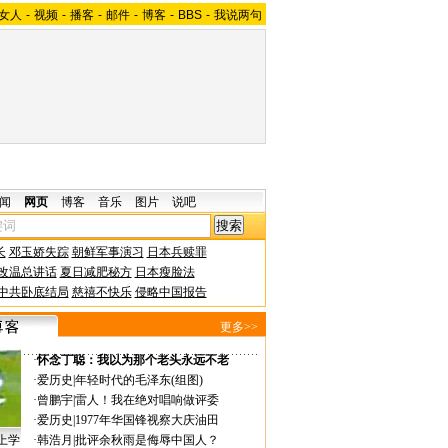
女人
-
视频
-
播客
-
邮件
-
博客
-
BBS
-
我说两句
闻
网页
博客
音乐
图片
说吧
长
邓玉娇失踪
朝鲜军事演习
日本兵赎罪
改温总讲话
夏日减肥秘方
日本瘦脸法
中共卧底结局
慈禧不快乐
侵略中国报告
更多>>
·
怀念丁聪：我以为那个老头永远不老
·
爱历史
|
年轻时代的毛泽东(组图)
·
曾鹏宇
|
雷人！我在绝对唱响做评委
·
爱历史
|
1977年华国锋视察大庆油田
上学
·
韩浩月
|
批评余秋雨是侮辱中国人？