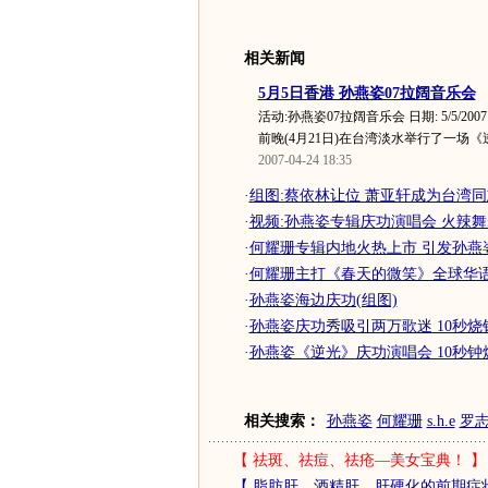
相关新闻
5月5日香港 孙燕姿07拉阔音乐会
活动:孙燕姿07拉阔音乐会 日期: 5/5/2007
前晚(4月21日)在台湾淡水举行了一场《逆
2007-04-24 18:35
·
组图:蔡依林让位 萧亚轩成为台湾
·
视频:孙燕姿专辑庆功演唱会 火辣
·
何耀珊专辑内地火热上市 引发孙燕
·
何耀珊主打《春天的微笑》全球华
·
孙燕姿海边庆功(组图)
·
孙燕姿庆功秀吸引两万歌迷 10秒烧钱
·
孙燕姿《逆光》庆功演唱会 10秒钟烧
相关搜索：
孙燕姿
何耀珊
s.h.e
罗
【
祛斑、祛痘、祛疮—美女宝典！
】
【
脂肪肝、酒精肝、肝硬化的前期症