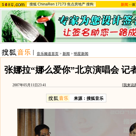
搜狐
ChinaRen
17173
焦点房地产
搜狗
新闻
-
体
音乐频道首页
>
新闻
>
明星新闻
张娜拉“娜么爱你”北京演唱会 记
2007年05月11日23:41
[
我来说
来源：搜狐音乐