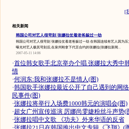
[
相关新闻
韩国公司对艺人很苛刻 张娜拉仗着老爸躲过一劫
韩国公司对艺人很苛刻 张娜拉仗着老爸躲过一劫 在韩国连续有艺人因为压
曝光对艺人极其苛刻后,在泉州刚拿下代言合约的张娜拉(张娜拉新闻...
2007-05-11 14:06
·
首位韩女歌手北京举办个唱 张娜拉大秀中
情
·
何润东:我和张娜拉不是情人(图)
·
韩国歌手张娜拉最近公开了自己遇到的网络
民事件(图)
·
张娜拉将举行入场费1000韩元的演唱会(图)
·
超女广州宣传巡演 厉娜尚雯婕粉丝斗声势(图
·
张娜拉唱中文歌 《功夫》外来华语的反省
·
张娜拉21日在韩国推出中文专辑《飞翔》(图