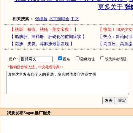
更多关于
张
相关搜索：
张娜拉
北京演唱会
中文
【
祛斑、祛痘、祛疮—美女宝典！
】
【
惊闻！18岁少女
【
脂肪肝、酒精肝、肝硬化的前期症状
】
【
热点：新药问世
【
湿疹、皮炎、荨麻疹最新发现
】
【
高血压、高血脂
用户：
匿名
隐藏地址
设为辩论话题
*搜狗拼音输入法，中文处理专家>>
我要发布
Sogou推广服务