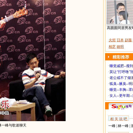
高圆圆同居男友
火炬
日本
赵薇
柏芝
姚明
精彩推荐
·
睡觉减肥--瘦到
·
莫让“打呼噜”
·
老公戒不了烟酒
·
狐臭--腋臭--
·
睡觉--丰胸--
·
女人--更年期-
相 关 说 吧
林一峰与歌迷聊天
一峰
|
林一峰
|