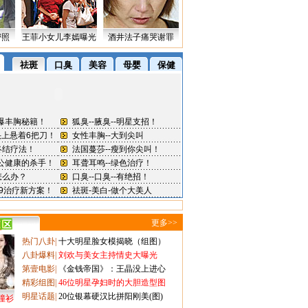
密照
王菲小女儿李嫣曝光
酒井法子痛哭谢罪
更多>>
热门八卦
|
十大明星脸女模揭晓（组图）
八卦爆料
|
刘欢与美女主持情史大曝光
第壹电影
|
《金钱帝国》：王晶没上进心
精彩组图
|
46位明星孕妇时的大胆造型图
明星话题
|
20位银幕硬汉比拼阳刚美(图)
撞衫