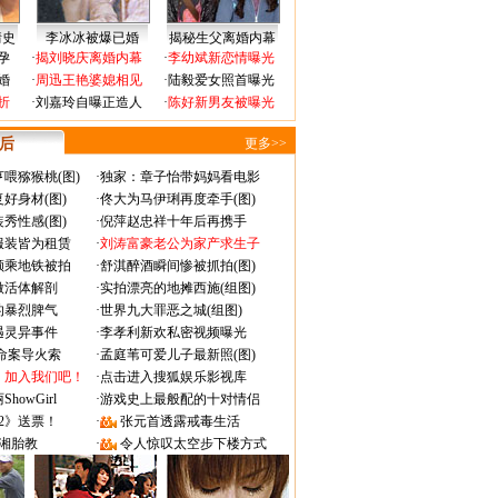
情史
李冰冰被爆已婚
揭秘生父离婚内幕
孕
·
揭刘晓庆离婚内幕
·
李幼斌新恋情曝光
婚
·
周迅王艳婆媳相见
·
陆毅爱女照首曝光
折
·
刘嘉玲自曝正造人
·
陈好新男友被曝光
 后
更多>>
喂猕猴桃(图)
·
独家：章子怡带妈妈看电影
好身材(图)
·
佟大为马伊琍再度牵手(图)
秀性感(图)
·
倪萍赵忠祥十年后再携手
服装皆为租赁
·
刘涛富豪老公为家产求生子
颜乘地铁被拍
·
舒淇醉酒瞬间惨被抓拍(图)
做活体解剖
·
实拍漂亮的地摊西施(组图)
的暴烈脾气
·
世界九大罪恶之城(组图)
遇灵异事件
·
李孝利新欢私密视频曝光
成命案导火索
·
孟庭苇可爱儿子最新照(图)
：加入我们吧！
·
点击进入搜狐娱乐影视库
owGirl
·
游戏史上最般配的十对情侣
2》送票！
·
张元首透露戒毒生活
湘胎教
·
令人惊叹太空步下楼方式