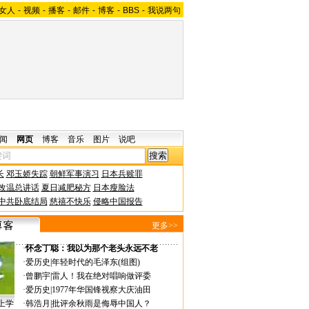
女人
-
视频
-
播客
-
邮件
-
博客
-
BBS
-
我说两句
闻
网页
博客
音乐
图片
说吧
长
邓玉娇失踪
朝鲜军事演习
日本兵赎罪
改温总讲话
夏日减肥秘方
日本瘦脸法
中共卧底结局
慈禧不快乐
侵略中国报告
更多>>
·
怀念丁聪：我以为那个老头永远不老
·
爱历史
|
年轻时代的毛泽东(组图)
·
曾鹏宇
|
雷人！我在绝对唱响做评委
·
爱历史
|
1977年华国锋视察大庆油田
上学
·
韩浩月
|
批评余秋雨是侮辱中国人？