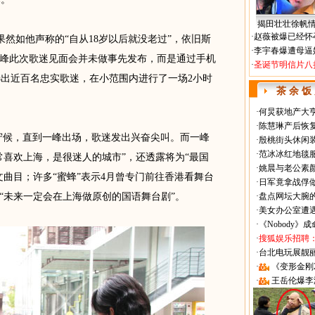
揭田壮壮徐帆
·
赵薇被爆已经怀
如他声称的“自从18岁以后就没老过”，依旧斯
·
李宇春爆遭母逼
峰此次歌迷见面会并未做事先发布，而是通过手机
·
圣诞节明信片八
特意选出近百名忠实歌迷，在小范围内进行了一场2小时
茶 余 饭
·
何炅获地产大亨
·
陈慧琳产后恢复
守候，直到一峰出场，歌迷发出兴奋尖叫。而一峰
·
殷桃街头休闲装
·
范冰冰红地毯
常喜欢上海，是很迷人的城市”，还透露将为“最国
·
姚晨与老公素
曲目；许多“蜜蜂”表示4月曾专门前往香港看舞台
·
日军竟拿战俘
“未来一定会在上海做原创的国语舞台剧”。
·
盘点网坛大腕
·
美女办公室遭
·
《Nobody》
·
搜狐娱乐招聘
·
台北电玩展靓丽Sh
·
《变形金刚
·
王岳伦爆李