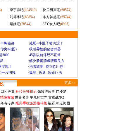
5)
李宇春吧
(104510)
快乐男声吧
(68574)
刘德华吧
(69854)
东方神起吧
(65744)
婚姻吧
(78544)
37℃女人吧
(6985)
爆丰胸秘诀
·
减肥--小肚子赘肉没了
你尖叫(图)
·
吸引异性的秘密武器
3000
·
45岁以前停经不正常
不误！
·
解决脸黄脾虚腰痛良方
美展现！
·
泡脚减肥--瘦到你叫停！
起一片明镜
·
狐臭--腋臭--09新疗法
更多>>
对口相声集
杜拉拉升职记
张震讲故事
红楼梦
-精绝古城
世界名著
平凡的世界
货币战争2
毒杀毒专家
经典手机游游格斗集
福彩3D走势图