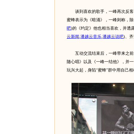
谈到喜欢的歌手，一峰再次反客为
蜜蜂表示为《暗涌》，一峰则称，除
吧
)
的《约定》他也相当喜欢，并透
云新闻
,
潘越云音乐
,
潘越云说吧
)
、齐
互动交流结束后，一峰带来之前出
随心唱》以及《一峰一结他》，并一
玩兴大起，身陷“蜜蜂”群中用自己