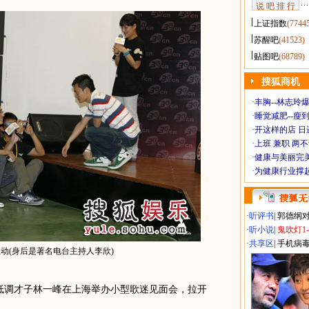
说 吧 排 行
上证指数
(7744
苏醒吧
(41523)
贴图吧
(68789)
搜狐商机
·
丰胸--林志玲
·
睡觉减肥--瘦到
·
开这样的店 日进
·
上班 兼职 两
·
健康与美丽完
·
为健康行业撑
·
听评书
|
郭德纲
·
听小说
|
鬼吹灯1
·
共享区
|
手机病
动(身后是著名电台主持人李欣)
调才子林一峰在上海举办小型歌迷见面会，拉开
幕。