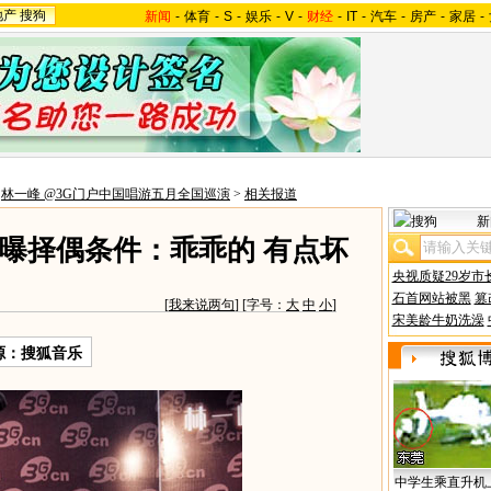
地产
搜狗
新闻
-
体育
-
S
-
娱乐
-
V
-
财经
-
IT
-
汽车
-
房产
-
家居
-
>
林一峰 @3G门户中国唱游五月全国巡演
>
相关报道
新
曝择偶条件：乖乖的 有点坏
央视质疑29岁市
石首网站被黑
篡
[
我来说两句
] [字号：
大
中
小
]
宋美龄牛奶洗澡
源：搜狐音乐
中学生乘直升机