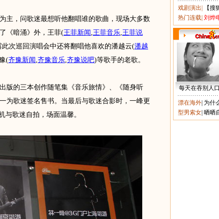
戏剧演出
|
【搜
热门连载
|
刘烨
主，问歌迷最想听他翻唱谁的歌曲，现场大多数
了《暗涌》外，王菲
(
王菲新闻
,
王菲音乐
,
王菲说
露此次巡回演唱会中还将翻唱他喜欢的潘越云
(
潘越
豫
(
齐豫新闻
,
齐豫音乐
,
齐豫说吧
)
等歌手的老歌。
版的三本创作随笔集《音乐旅情》、《随身听
每天在吞别人
一为歌迷签名售书。当最后与歌迷合影时，一峰更
漂在海外
|
为什
型男索女
|
晒晒
相机与歌迷自拍，场面温馨。