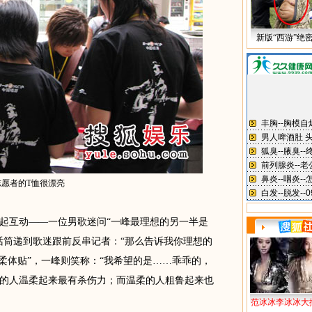
新版“西游”绝
志愿者的T恤很漂亮
互动——一位男歌迷问“一峰最理想的另一半是
话筒递到歌迷跟前反串记者：“那么告诉我你理想的
柔体贴”，一峰则笑称：“我希望的是……乖乖的，
的人温柔起来最有杀伤力；而温柔的人粗鲁起来也
范冰冰李冰冰大