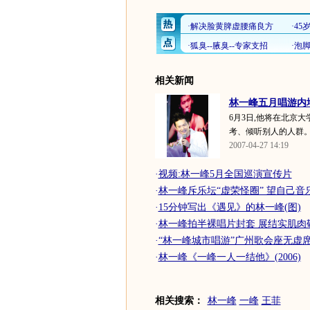
相关新闻
林一峰五月唱游内地
6月3日,他将在北京
考、倾听别人的人群。
2007-04-27 14:19
·
视频:林一峰5月全国巡演宣传片
·
林一峰斥乐坛“虚荣怪圈” 望自己音
·
15分钟写出《遇见》的林一峰(图)
·
林一峰拍半裸唱片封套 展结实肌肉敬
·
“林一峰城市唱游”广州歌会座无虚
·
林一峰《一峰一人一结他》(2006)
相关搜索：
林一峰
一峰
王菲