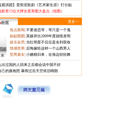
狐观演团】普契尼歌剧《艺术家生涯》打分贴
电影里15位大牌女星美图大盘点（组图）
更多>>
焦点新闻
|
不要迷恋哥，哥只是一个鬼
贴贴图图
|
英媒评出2009年度搞怪发明
娱乐旮旯
|
当红明星不仅仅是名利双收
情感世界
|
后悔嫁给这样一个山西男人
型男索女
|
小糖精归来，在海边轻轻舞
口水
么出过国的人回来之后都会说中国不好
自己的旗袍照
暴雨过后天空依旧晴朗