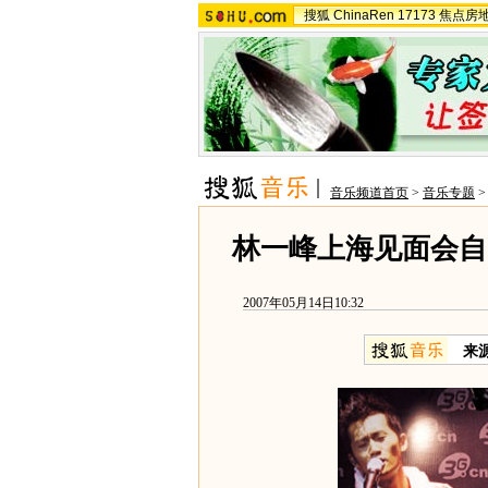
搜狐
ChinaRen
17173
焦点房
音乐频道首页
>
音乐专题
林一峰上海见面会自
2007年05月14日10:32
来