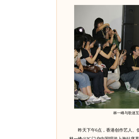
林一峰与歌迷互
昨天下午6点，香港创作艺人、低
林一峰@3G门户中国唱游上海站序