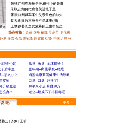
·
荣林
|
广州珠海桥事件:被推下的是谁
·
朱顺忠
|
如何把贪官关进笼子里
·
张原
|
杭州飙车案中父亲角色的缺失
·
蔡天新
|
奥数本身并不是坏事(图)
·
王攀
|
副县长之女施暴的卫生巾疑虑
曝光
热点标签：
奥运
珠峰
福娃
母亲节
印花税
外遇
股票
金晶
陈冠希
谢霆锋
CNN
中国足球
张
你尖叫(图)
·
狐臭--腋臭--全球揭秘！
毁了后半生
·
更年期--卵巢早衰--绝经
--怎么办？
·
涵盖健康要闻健康生活导航
明星支招
·
口臭--口臭--拜拜了!
罩杯升级魔法
·
10平米小店 月赚20万
-怎么办？
·
老公--烟戒不了排排毒吧
说 吧
更多>>
潘越云
|
齐豫
|
王菲