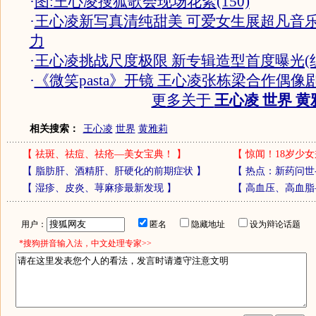
·
图:王心凌搜狐歌会现场花絮(150)
·
王心凌新写真清纯甜美 可爱女生展超凡音
力
·
王心凌挑战尺度极限 新专辑造型首度曝光(
·
《微笑pasta》开镜 王心凌张栋梁合作偶像
更多关于
王心凌 世界 黄
相关搜索：
王心凌
世界
黄雅莉
【
祛斑、祛痘、祛疮—美女宝典！
】
【
惊闻！18岁少女
【
脂肪肝、酒精肝、肝硬化的前期症状
】
【
热点：新药问世
【
湿疹、皮炎、荨麻疹最新发现
】
【
高血压、高血脂
用户：
匿名
隐藏地址
设为辩论话题
*搜狗拼音输入法，中文处理专家>>