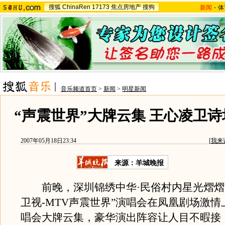
搜狐
ChinaRen
17173
焦点房地产
搜狗
新闻
-
体
音乐频道首页
>
新闻
>
明星新闻
“声震世界”大牌云集 王心凌卫
2007年05月18日23:34
[
我来
来源：羊城晚报
前晚，深圳锦绣中华·民俗村内星光熠熠，“
卫视-MTV声震世界”演唱会在凤凰剧场激
唱会大牌云集，豪华演出阵容让人目不暇接