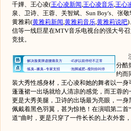
千嬅、王心凌
(
王心凌新闻
,
王心凌音乐
,
王心
泉、卫诗、王蓉、关智斌、Sun Boy's、张
黄雅莉
(
黄雅莉新闻
,
黄雅莉音乐
,
黄雅莉说吧
)
信等一线巨星在MTV音乐电视台的强大号
竞技。
演
分酷
约而
装大秀性感身材，王心凌和她的舞者以一身
蓬蓬裙一出场就给人清凉的感觉，而王蓉的
更是大秀美腿，卫诗的出场最为亮眼，一身
佩戴着黑色羽翼，甚为惊艳！在演唱第二首
道”曲时，更是只穿了一件长长的上衣外套