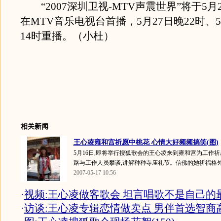
“2007深圳卫视-MTV声震世界”将于5月2
在MTV音乐电视台首播，5月27日晚22时、5
14时重播。（小杜）
相关新闻
王心凌雍和宫祈愿中桃花 心情大好频频搞笑(图)
5月16日,即将举行搜狐歌会的王心凌来到雍和宫为工作
路与工作人员攀谈,讲解种种寺庙礼节。信佛的她祈福格外认
2007-05-17 10:56
·
视频:王心凌做客歌会 坦言唱歌不是自己的
·
访谈:王心凌专辑恋情做卖点 男伴首选智商