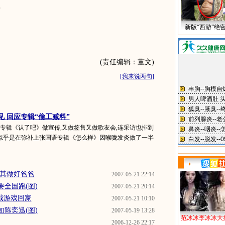
店
新版“西游”绝
(责任编辑：董文)
[
我来说两句
]
见 回应专辑“偷工减料”
国语专辑《认了吧》做宣传,又做签售又做歌友会,连采访也排到
似乎是在弥补上张国语专辑《怎么样》因喉咙发炎做了一半
劝其做好爸爸
2007-05-21 22:14
全国跑(图)
2007-05-21 20:14
戒游戏回家
2007-05-21 10:10
陈奕迅(图)
2007-05-19 13:28
范冰冰李冰冰大
2006-12-26 22:17