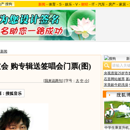
地产
搜狗
新闻
-
体育
-
S
-
娱乐
-
V
-
财经
-
IT
-
汽车
-
房产
-
家居
-
星新闻
新
会 购专辑送签唱会门票(图)
央视质疑29岁市
石首网站被黑
篡
[
我来说两句
] [字号：
大
中
小
]
宋美龄牛奶洗澡
源：搜狐音乐
中学生乘直升机