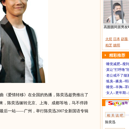
高圆圆同居男友
火炬
日本
赵薇
柏芝
姚明
精彩推荐
·
睡觉减肥--瘦到
·
莫让“打呼噜”
·
老公戒不了烟酒
·
狐臭--腋臭--
·
睡觉--丰胸--
·
女人--更年期-
《爱情转移》在全国的热播，陈奕迅趁势推出了
以来，陈奕迅辗转北京、上海、成都等地，马不停蹄
最后一站――广州，举行陈奕迅2007全新国语专辑
相 关 说 吧
陈奕迅