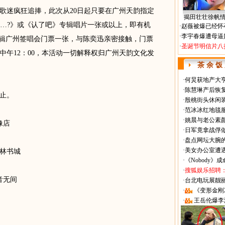
迷疯狂追捧，此次从20日起只要在广州天韵指定
揭田壮壮徐帆
ng On…?》或《认了吧》专辑唱片一张或以上，即有机
·
赵薇被爆已经怀
·
李宇春爆遭母逼
语专辑广州签唱会门票一张，与陈奕迅亲密接触，门票
·
圣诞节明信片八
中午12：00，本活动一切解释权归广州天韵文化发
茶 余 饭
·
何炅获地产大亨
·
陈慧琳产后恢复
止。
·
殷桃街头休闲装
·
范冰冰红地毯
·
姚晨与老公素
像店
·
日军竟拿战俘
·
盘点网坛大腕
·
美女办公室遭
林书城
·
《Nobody》
·
搜狐娱乐招聘
音无间
·
台北电玩展靓丽Sh
·
《变形金刚
·
王岳伦爆李