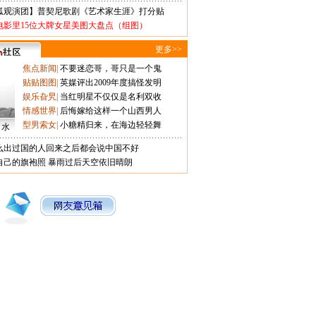
狐观演团】普契尼歌剧《艺术家生涯》打分贴
电影里15位大牌女星美图大盘点（组图）
更多>>
焦点新闻
|
不要迷恋哥，哥只是一个鬼
贴贴图图
|
英媒评出2009年度搞怪发明
娱乐旮旯
|
当红明星不仅仅是名利双收
情感世界
|
后悔嫁给这样一个山西男人
型男索女
|
小糖精归来，在海边轻轻舞
口水
么出过国的人回来之后都会说中国不好
自己的旗袍照
暴雨过后天空依旧晴朗