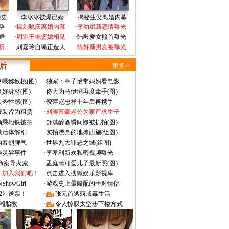
情史
李冰冰被爆已婚
揭秘生父离婚内幕
孕
·
揭刘晓庆离婚内幕
·
李幼斌新恋情曝光
婚
·
周迅王艳婆媳相见
·
陆毅爱女照首曝光
折
·
刘嘉玲自曝正造人
·
陈好新男友被曝光
 后
更多>>
喂猕猴桃(图)
·
独家：章子怡带妈妈看电影
好身材(图)
·
佟大为马伊琍再度牵手(图)
秀性感(图)
·
倪萍赵忠祥十年后再携手
服装皆为租赁
·
刘涛富豪老公为家产求生子
颜乘地铁被拍
·
舒淇醉酒瞬间惨被抓拍(图)
做活体解剖
·
实拍漂亮的地摊西施(组图)
的暴烈脾气
·
世界九大罪恶之城(组图)
遇灵异事件
·
李孝利新欢私密视频曝光
成命案导火索
·
孟庭苇可爱儿子最新照(图)
：加入我们吧！
·
点击进入搜狐娱乐影视库
owGirl
·
游戏史上最般配的十对情侣
2》送票！
·
张元首透露戒毒生活
湘胎教
·
令人惊叹太空步下楼方式