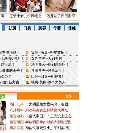
密照
王菲小女儿李嫣曝光
酒井法子痛哭谢罪
更多>>
热门八卦
|
十大明星脸女模揭晓（组图）
八卦爆料
|
刘欢与美女主持情史大曝光
第壹电影
|
《金钱帝国》：王晶没上进心
精彩组图
|
46位明星孕妇时的大胆造型图
明星话题
|
20位银幕硬汉比拼阳刚美(图)
撞衫