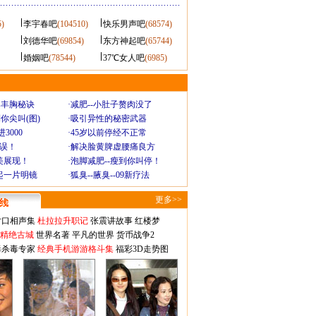
5)
李宇春吧
(104510)
快乐男声吧
(68574)
刘德华吧
(69854)
东方神起吧
(65744)
婚姻吧
(78544)
37℃女人吧
(6985)
爆丰胸秘诀
·
减肥--小肚子赘肉没了
你尖叫(图)
·
吸引异性的秘密武器
3000
·
45岁以前停经不正常
不误！
·
解决脸黄脾虚腰痛良方
美展现！
·
泡脚减肥--瘦到你叫停！
起一片明镜
·
狐臭--腋臭--09新疗法
更多>>
对口相声集
杜拉拉升职记
张震讲故事
红楼梦
-精绝古城
世界名著
平凡的世界
货币战争2
毒杀毒专家
经典手机游游格斗集
福彩3D走势图