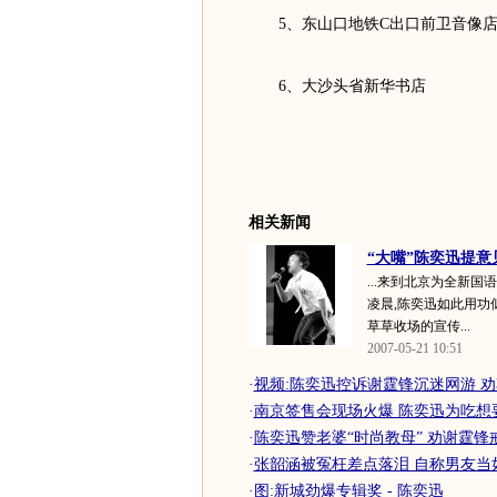
5、东山口地铁C出口前卫音像
6、大沙头省新华书店
相关新闻
“大嘴”陈奕迅提意
...来到北京为全新
凌晨,陈奕迅如此用功
草草收场的宣传...
2007-05-21 10:51
·
视频:陈奕迅控诉谢霆锋沉迷网游 
·
南京签售会现场火爆 陈奕迅为吃想要
·
陈奕迅赞老婆“时尚教母” 劝谢霆锋
·
张韶涵被冤枉差点落泪 自称男友当如
·
图:新城劲爆专辑奖 - 陈奕迅