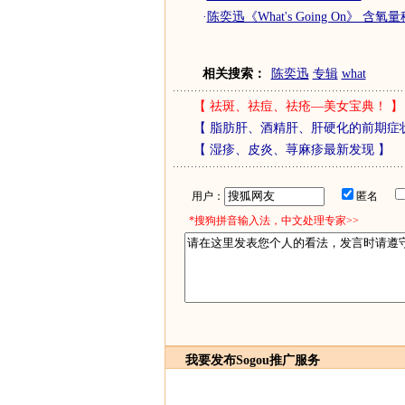
·
陈奕迅《What's Going On》 含
相关搜索：
陈奕迅
专辑
what
【
祛斑、祛痘、祛疮—美女宝典！
】
【
脂肪肝、酒精肝、肝硬化的前期症
【
湿疹、皮炎、荨麻疹最新发现
】
用户：
匿名
*搜狗拼音输入法，中文处理专家>>
我要发布
Sogou推广服务