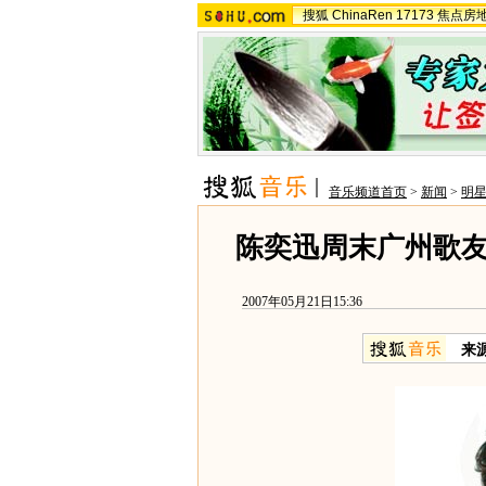
搜狐
ChinaRen
17173
焦点房
音乐频道首页
>
新闻
>
明
陈奕迅周末广州歌友
2007年05月21日15:36
来