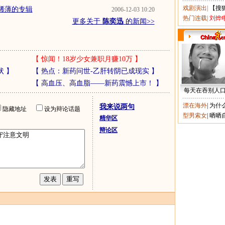
戏剧演出
|
【搜
氧量稀薄的专辑
2006-12-03 10:20
热门连载
|
刘烨
更多关于
陈奕迅
的新闻>>
【
惊闻！18岁少女兼职月赚10万
】
状
】
【
热点：新药问世-乙肝转阴已成现实
】
【
高血压、高血脂——新药震憾上市！
】
每天在吞别人
漂在海外
|
为什
我来说两句
隐藏地址
设为辩论话题
型男索女
|
晒晒
精华区
辩论区