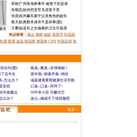
·
荣林
|
广州珠海桥事件:被推下的是谁
·
朱顺忠
|
如何把贪官关进笼子里
·
张原
|
杭州飙车案中父亲角色的缺失
·
蔡天新
|
奥数本身并不是坏事(图)
·
王攀
|
副县长之女施暴的卫生巾疑虑
曝光
热点标签：
奥运
珠峰
福娃
母亲节
印花税
外遇
股票
金晶
陈冠希
谢霆锋
CNN
中国足球
张
你尖叫(图)
·
狐臭--腋臭--全球揭秘！
毁了后半生
·
更年期--卵巢早衰--绝经
--怎么办？
·
涵盖健康要闻健康生活导航
明星支招
·
口臭--口臭--拜拜了!
罩杯升级魔法
·
10平米小店 月赚20万
-怎么办？
·
老公--烟戒不了排排毒吧
说 吧
更多>>