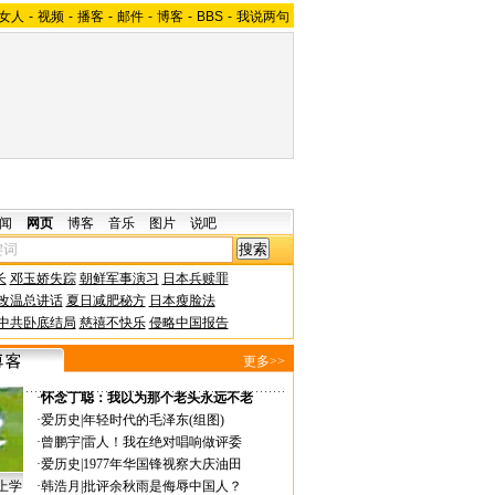
女人
-
视频
-
播客
-
邮件
-
博客
-
BBS
-
我说两句
闻
网页
博客
音乐
图片
说吧
长
邓玉娇失踪
朝鲜军事演习
日本兵赎罪
改温总讲话
夏日减肥秘方
日本瘦脸法
中共卧底结局
慈禧不快乐
侵略中国报告
更多>>
·
怀念丁聪：我以为那个老头永远不老
·
爱历史
|
年轻时代的毛泽东(组图)
·
曾鹏宇
|
雷人！我在绝对唱响做评委
·
爱历史
|
1977年华国锋视察大庆油田
上学
·
韩浩月
|
批评余秋雨是侮辱中国人？