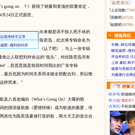
说 吧 排 行
 going on…？》获得了销量和奖项的双重肯定，
上证指数
(7744
月24日正式面世。
苏醒吧
(41523)
贴图吧
(68789)
向来都是语不惊人死不休的
搜狐商机
陈奕迅，此次将专辑命名为
·
丰胸--林志玲
《认了吧》，与上一张专辑
·
睡觉减肥--瘦到
·
开这样的店 日进
相呼应，难免让人联想到对命运的“低头”，对此陈奕迅另有
·
上班 兼职 两
ided’，其意思就是前段时间我出的广东专辑
·
健康与美丽完
一面。不过，最后也因为时间关系而未能全部配合到，所以惟
·
为健康行业撑
这样而来。”
·
听评书
|
郭德纲
改编自《What’s Going On》大碟的歌
·
听小说
|
鬼吹灯1
·
共享区
|
手机病
词的国语版歌曲《爱情转移》成为歌迷的最爱，传
周杰伦为陈奕迅量身打造的歌，两大天王的首次合