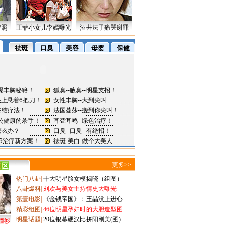
密照
王菲小女儿李嫣曝光
酒井法子痛哭谢罪
更多>>
热门八卦
|
十大明星脸女模揭晓（组图）
八卦爆料
|
刘欢与美女主持情史大曝光
第壹电影
|
《金钱帝国》：王晶没上进心
精彩组图
|
46位明星孕妇时的大胆造型图
明星话题
|
20位银幕硬汉比拼阳刚美(图)
撞衫