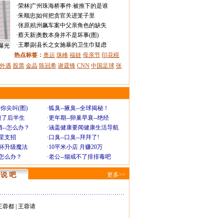
·
荣林
|
广州珠海桥事件:被推下的是谁
·
朱顺忠
|
如何把贪官关进笼子里
·
张原
|
杭州飙车案中父亲角色的缺失
·
蔡天新
|
奥数本身并不是坏事(图)
·
王攀
|
副县长之女施暴的卫生巾疑虑
曝光
热点标签：
奥运
珠峰
福娃
母亲节
印花税
外遇
股票
金晶
陈冠希
谢霆锋
CNN
中国足球
张
你尖叫(图)
·
狐臭--腋臭--全球揭秘！
毁了后半生
·
更年期--卵巢早衰--绝经
--怎么办？
·
涵盖健康要闻健康生活导航
明星支招
·
口臭--口臭--拜拜了!
罩杯升级魔法
·
10平米小店 月赚20万
-怎么办？
·
老公--烟戒不了排排毒吧
说 吧
更多>>
王蓉都
|
王蓉请