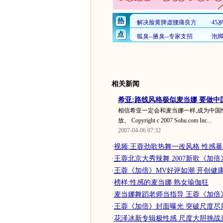
相关新闻
希亚:路线风格极似麦当娜 要做中
相信希亚一定会和麦当娜一样,成为中国
放。 Copyright c 2007 Sohu.com Inc...
2007-04-06 07:32
·
视频:王蓉劲歌热舞一改风格 性感
·
王蓉北京大秀辣舞 2007新歌《加倍
·
王蓉《加倍》MV好评如潮 开创健
·
榜样:性感的麦当娜 熟女瑜伽狂
·
麦当娜舞蹈老师当指导 王蓉《加倍
·
王蓉《加倍》封面曝光 突破尺度尽展
·
花泽冰新专辑极性感 尺度大胆挑战麦