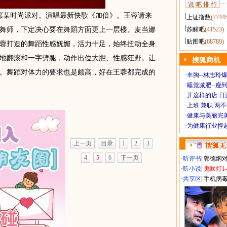
说 吧 排 行
出席某时尚派对。演唱最新快歌《加倍》。王蓉请来
上证指数
(7744
舞师，下定决心要在舞蹈方面更上一层楼。麦当娜
苏醒吧
(41523)
贴图吧
(68789)
蓉打造的舞蹈性感妩媚，活力十足，始终扭动全身
地翻滚和一字劈腿，动作出位大胆、性感狂野。让
搜狐商机
。舞蹈对体力的要求也是颇高，好在王蓉都完成的
·
丰胸--林志玲
·
睡觉减肥--瘦到
·
开这样的店 日进
·
上班 兼职 两
·
健康与美丽完
·
为健康行业撑
上一页
目录
1
2
3
4
5
6
下一页
·
听评书
|
郭德纲
·
听小说
|
鬼吹灯1
·
共享区
|
手机病