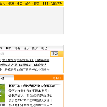
女人
-
视频
-
播客
-
邮件
-
博客
-
BBS
-
我说两句
闻
网页
博客
音乐
图片
说吧
长
邓玉娇失踪
朝鲜军事演习
日本兵赎罪
改温总讲话
夏日减肥秘方
日本瘦脸法
中共卧底结局
慈禧不快乐
侵略中国报告
更多>>
·
怀念丁聪：我以为那个老头永远不老
·
爱历史
|
年轻时代的毛泽东(组图)
·
曾鹏宇
|
雷人！我在绝对唱响做评委
·
爱历史
|
1977年华国锋视察大庆油田
上学
·
韩浩月
|
批评余秋雨是侮辱中国人？