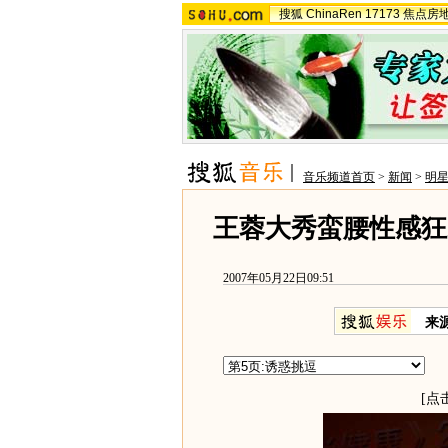
搜狐
ChinaRen
17173
焦点房
音乐频道首页
>
新闻
>
明
王蓉大秀蛮腰性感狂
2007年05月22日09:51
来
[点