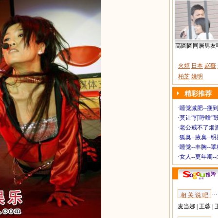
高圆圆同居男友
火炬
日本
赵薇
柏芝
姚明
精彩推荐
·
睡觉减肥--瘦到
·
莫让“打呼噜”
·
老公戒不了烟酒
·
狐臭--腋臭--
·
睡觉--丰胸--
·
女人--更年期-
相 关 说 吧
麦当娜
|
王蓉
|