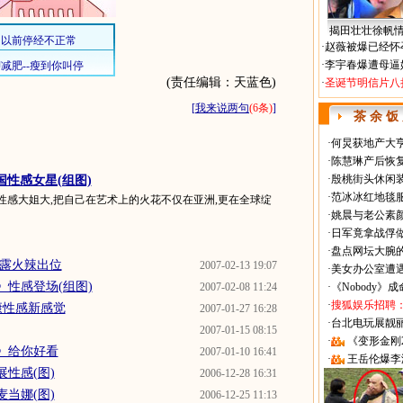
揭田壮壮徐帆
·
赵薇被爆已经怀
·
李宇春爆遭母逼
(责任编辑：天蓝色)
·
圣诞节明信片八
[
我来说两句
(6条)
]
茶 余 饭
·
何炅获地产大亨
·
陈慧琳产后恢复
·
殷桃街头休闲装
国性感女星(组图)
·
范冰冰红地毯
性感大姐大,把自己在艺术上的火花不仅在亚洲,更在全球绽
·
姚晨与老公素
·
日军竟拿战俘
·
盘点网坛大腕
暴露火辣出位
2007-02-13 19:07
·
美女办公室遭
》性感登场(组图)
2007-02-08 11:24
·
《Nobody》
·
搜狐娱乐招聘
康性感新感觉
2007-01-27 16:28
·
台北电玩展靓丽Sh
2007-01-15 08:15
·
《变形金刚
》给你好看
2007-01-10 16:41
·
王岳伦爆李
性感(图)
2006-12-28 16:31
当娜(图)
2006-12-25 11:13