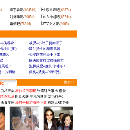
5)
李宇春吧
(104510)
快乐男声吧
(68574)
刘德华吧
(69854)
东方神起吧
(65744)
婚姻吧
(78544)
37℃女人吧
(6985)
爆丰胸秘诀
·
减肥--小肚子赘肉没了
你尖叫(图)
·
吸引异性的秘密武器
3000
·
45岁以前停经不正常
不误！
·
解决脸黄脾虚腰痛良方
美展现！
·
泡脚减肥--瘦到你叫停！
起一片明镜
·
狐臭--腋臭--09新疗法
更多>>
对口相声集
杜拉拉升职记
张震讲故事
红楼梦
-精绝古城
世界名著
平凡的世界
货币战争2
毒杀毒专家
经典手机游游格斗集
福彩3D走势图