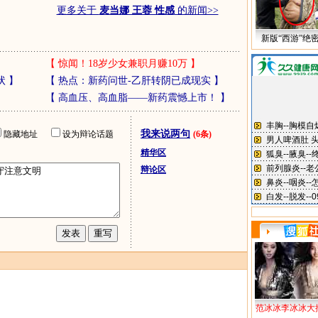
更多关于
麦当娜 王蓉 性感
的新闻>>
新版“西游”绝
【
惊闻！18岁少女兼职月赚10万
】
状
】
【
热点：新药问世-乙肝转阴已成现实
】
【
高血压、高血脂——新药震憾上市！
】
我来说两句
隐藏地址
设为辩论话题
(6条)
精华区
辩论区
范冰冰李冰冰大