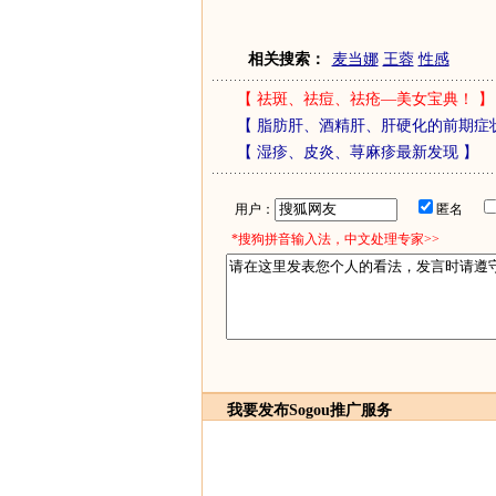
相关搜索：
麦当娜
王蓉
性感
【
祛斑、祛痘、祛疮—美女宝典！
】
【
脂肪肝、酒精肝、肝硬化的前期症
【
湿疹、皮炎、荨麻疹最新发现
】
用户：
匿名
*搜狗拼音输入法，中文处理专家>>
我要发布
Sogou推广服务