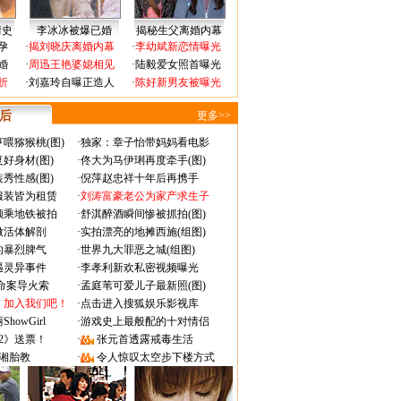
情史
李冰冰被爆已婚
揭秘生父离婚内幕
孕
·
揭刘晓庆离婚内幕
·
李幼斌新恋情曝光
婚
·
周迅王艳婆媳相见
·
陆毅爱女照首曝光
折
·
刘嘉玲自曝正造人
·
陈好新男友被曝光
 后
更多>>
喂猕猴桃(图)
·
独家：章子怡带妈妈看电影
好身材(图)
·
佟大为马伊琍再度牵手(图)
秀性感(图)
·
倪萍赵忠祥十年后再携手
服装皆为租赁
·
刘涛富豪老公为家产求生子
颜乘地铁被拍
·
舒淇醉酒瞬间惨被抓拍(图)
做活体解剖
·
实拍漂亮的地摊西施(组图)
的暴烈脾气
·
世界九大罪恶之城(组图)
遇灵异事件
·
李孝利新欢私密视频曝光
成命案导火索
·
孟庭苇可爱儿子最新照(图)
：加入我们吧！
·
点击进入搜狐娱乐影视库
owGirl
·
游戏史上最般配的十对情侣
2》送票！
·
张元首透露戒毒生活
湘胎教
·
令人惊叹太空步下楼方式