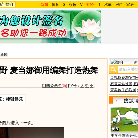
地产
搜狗
新闻
-
体育
-
S
-
娱乐
-
V
-
财经
-
IT
-
汽车
-
房产
-
家居
-
星新闻
新
野 麦当娜御用编舞打造热舞
央视质疑29岁市
石首网站被黑
篡
[
我来说两句
(6)
] [字号：
大
中
小
]
宋美龄牛奶洗澡
源：搜狐娱乐
击图片进入下一页]
中学生乘直升机