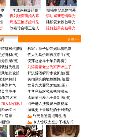
情史
李冰冰被爆已婚
揭秘生父离婚内幕
孕
·
揭刘晓庆离婚内幕
·
李幼斌新恋情曝光
婚
·
周迅王艳婆媳相见
·
陆毅爱女照首曝光
折
·
刘嘉玲自曝正造人
·
陈好新男友被曝光
 后
更多>>
喂猕猴桃(图)
·
独家：章子怡带妈妈看电影
好身材(图)
·
佟大为马伊琍再度牵手(图)
秀性感(图)
·
倪萍赵忠祥十年后再携手
服装皆为租赁
·
刘涛富豪老公为家产求生子
颜乘地铁被拍
·
舒淇醉酒瞬间惨被抓拍(图)
做活体解剖
·
实拍漂亮的地摊西施(组图)
的暴烈脾气
·
世界九大罪恶之城(组图)
遇灵异事件
·
李孝利新欢私密视频曝光
成命案导火索
·
孟庭苇可爱儿子最新照(图)
：加入我们吧！
·
点击进入搜狐娱乐影视库
owGirl
·
游戏史上最般配的十对情侣
2》送票！
·
张元首透露戒毒生活
湘胎教
·
令人惊叹太空步下楼方式