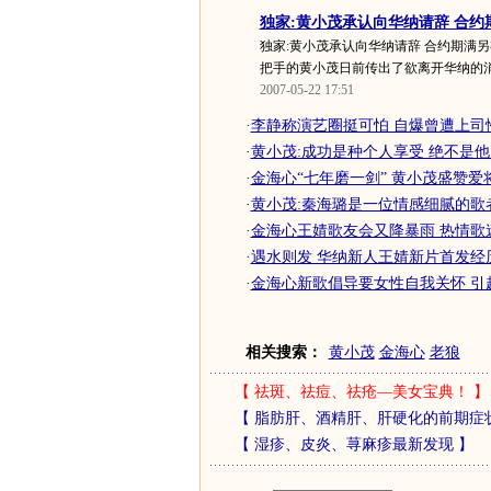
独家:黄小茂承认向华纳请辞 合约
独家:黄小茂承认向华纳请辞 合约期满另
把手的黄小茂日前传出了欲离开华纳的消息
2007-05-22 17:51
·
李静称演艺圈挺可怕 自爆曾遭上司性
·
黄小茂:成功是种个人享受 绝不是
·
金海心“七年磨一剑” 黄小茂盛赞爱
·
黄小茂:秦海璐是一位情感细腻的歌者
·
金海心王婧歌友会又降暴雨 热情歌
·
遇水则发 华纳新人王婧新片首发经
·
金海心新歌倡导要女性自我关怀 引
相关搜索：
黄小茂
金海心
老狼
【
祛斑、祛痘、祛疮—美女宝典！
】
【
脂肪肝、酒精肝、肝硬化的前期症
【
湿疹、皮炎、荨麻疹最新发现
】