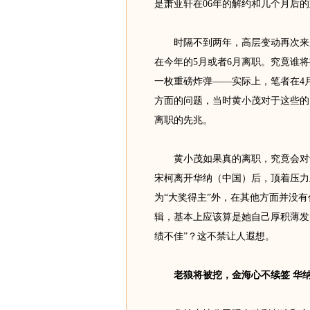
是萧亚轩在06年的解约和几个月后
时隔不到两年，高层变动再次来袭
在今年的5月或者6月离职。究竟谁
一枚重磅炸弹——实际上，笔者在4
方面的问题，当时黄小茂对于这些的
离职的先兆。
黄小茂如果真的离职，究竟会对华
宋柯离开华纳（中国）后，顶着压力
为“大奖得主”外，在其他方面并没有
辑，基本上应该算是她自己厚积薄发
绩不佳”？这不禁让人遐想。
老狼将被挖，金海心不续签 华