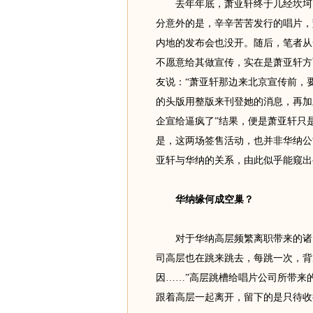
去年年底，萧亚轩终于几经坎坷，发
分意外的是，辛辛苦苦发行的唱片，
内地的发布会也没开。随后，笔者从
不愿意给其做宣传，实在是萧亚轩方
友说：“萧亚轩那边来北京宣传前，
的头版用整版来刊登她的消息，再加
企宣给逼疯了”结果，便是萧亚轩只
是，这两场签售活动，也并非华纳公
亚轩与华纳的关系，由此似乎能窥出
华纳缘何成空巢？
对于华纳高层频繁离职带来的诸多
司高层也在跳来跳去，每跳一次，背
因……”高层跳槽给唱片公司所带来
跟着高层一起离开，留下的是只待收