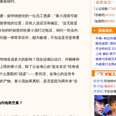
的重新续约。
说 吧 排 行
上证指数
(7744
苏醒吧
(41523)
：据华纳曾经的一位员工透露：“黄小茂很可能
贴图吧
(68789)
将接替他的位置，目前人选还没有确定。”这无疑是
月份的时候曾经给黄小茂打过电话，询问一些业内
搜狐商机
问题一律草草应对，颇为敏感，不知这是否是将要
·
丰胸--林志玲
·
睡觉减肥--瘦到
·
开这样的店 日进
·
上班 兼职 两
·
健康与美丽完
纳造成多大的影响？现在还难以估计。许晓峰和
·
为健康行业撑
上阵的黄小茂，除了让金海心由“提名皇后”转身成
什么显眼的“战迹”——更何况，金海心的这张专
的产物。黄小茂如果离职，是否是因为两年来“业
·
听评书
|
郭德纲
·
听小说
|
鬼吹灯1
·
共享区
|
手机病
纳内地将空巢？