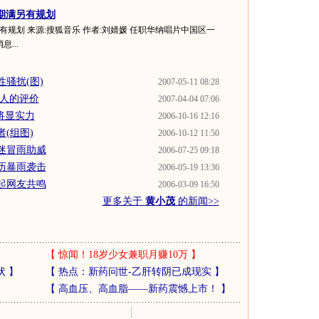
期满另有规划
有规划 来源:搜狐音乐 作者:刘婧媛 任职华纳唱片中国区一
...
骚扰(图)
2007-05-11 08:28
他人的评价
2007-04-04 07:06
将显实力
2006-10-16 12:16
(组图)
2006-10-12 11:50
迷冒雨助威
2006-07-25 09:18
历暴雨袭击
2006-05-19 13:36
起网友共鸣
2006-03-09 16:50
更多关于
黄小茂
的新闻>>
【
惊闻！18岁少女兼职月赚10万
】
状
】
【
热点：新药问世-乙肝转阴已成现实
】
【
高血压、高血脂——新药震憾上市！
】