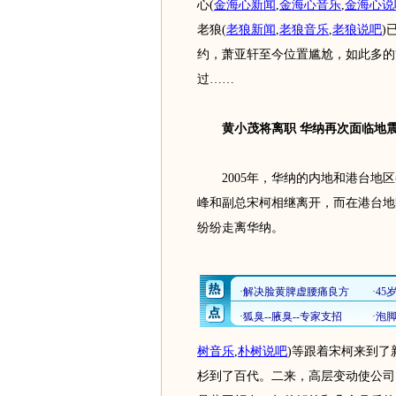
心
(
金海心新闻
,
金海心音乐
,
金海心说
老狼
(
老狼新闻
,
老狼音乐
,
老狼说吧
)
约，萧亚轩至今位置尴尬，如此多的
过……
黄小茂将离职 华纳再次面临地
2005年，华纳的内地和港台地区
峰和副总宋柯相继离开，而在港台地
纷纷走离华纳。
树音乐
,
朴树说吧
)
等跟着宋柯来到了
杉到了百代。二来，高层变动使公司