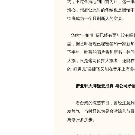
约，不过金海心到目前为止，这一纸
海心，想必让此时的华纳也是惴惴不
彻底成为一个只剩新人的空巢。
华纳“一姐”叶蓓已经有两年没有唱
恋，据悉叶蓓现已秘密签约一家新加
下半年，叶蓓的唱片将和新书一并问
大旗，只是这两位扛大旗者，还能在
的“好男儿”吴建飞又能在音乐上有
萧亚轩大牌疑云成真 与公司矛盾
看台湾的综艺节目，曾经注意到这
发脾气，当时只以为是台湾综艺节目
离夸张多少步。