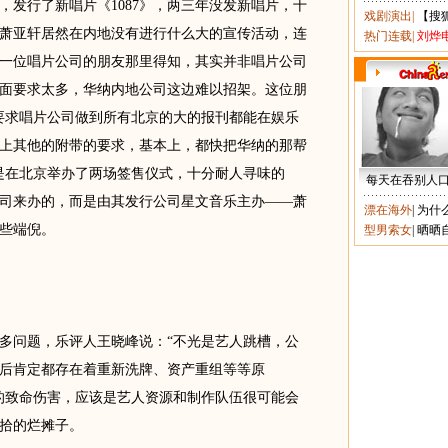
行了新唱片《1087》，两三年没发新唱片，十
戏剧演出
|
【搜
萧亚轩居然在内地没有进行什么大的宣传活动，连
热门连载
|
刘烨
一位唱片公司的朋友那里得知，其实并非唱片公司
面要求太多，华纳内地公司这边难以招架。这位朋
要求唱片公司做到所有北京的大的报刊都能在娱乐
上其他的附带的要求，基本上，都快把华纳的那帮
是在北京举办了两场签售仪式，十分耐人寻味的
每天在吞别人
司来办的，而是由其发行公司星文音乐主办——萧
漂在海外
|
为什
些端倪。
型男索女
|
晒晒
问题，乐评人王晓峰说：“不光是艺人跳槽，公
后肯定都存在着重新洗牌、资产重组等等原
的致命伤害，应该是艺人资源和制作队伍很可能会
拾的烂摊子。