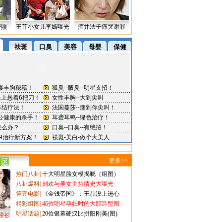
密照
王菲小女儿李嫣曝光
酒井法子痛哭谢罪
更多>>
热门八卦
|
十大明星脸女模揭晓（组图）
八卦爆料
|
刘欢与美女主持情史大曝光
第壹电影
|
《金钱帝国》：王晶没上进心
精彩组图
|
46位明星孕妇时的大胆造型图
明星话题
|
20位银幕硬汉比拼阳刚美(图)
撞衫