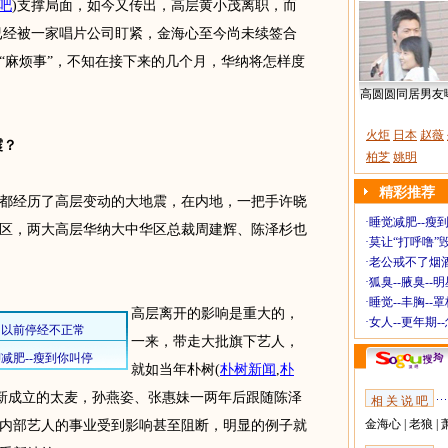
吧
)
支撑局面，如今又传出，高层黄小茂离职，而
已经被一家唱片公司盯紧，金海心至今尚未续签合
“麻烦事”，不知在接下来的几个月，华纳将怎样度
高圆圆同居男友
火炬
日本
赵薇
震？
柏芝
姚明
精彩推荐
都经历了高层变动的大地震，在内地，一把手许晓
·
睡觉减肥--瘦到
区，两大高层华纳大中华区总裁周建辉、陈泽杉也
·
莫让“打呼噜”
·
老公戒不了烟酒
·
狐臭--腋臭--
·
睡觉--丰胸--
高层离开的影响是重大的，
·
女人--更年期-
一来，带走大批旗下艺人，
就如当年朴树
(
朴树新闻
,
朴
新成立的太麦，孙燕姿、张惠妹一两年后跟随陈泽
相 关 说 吧
金海心
|
老狼
|
内部艺人的事业受到影响甚至阻断，明显的例子就