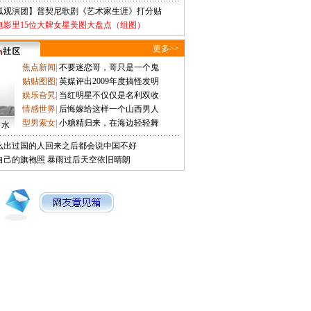
狐观演团】普契尼歌剧《艺术家生涯》打分贴
电影里15位大牌女星美图大盘点（组图）
更多>>
焦点新闻
|
不要迷恋哥，哥只是一个鬼
贴贴图图
|
英媒评出2009年度搞怪发明
娱乐旮旯
|
当红明星不仅仅是名利双收
情感世界
|
后悔嫁给这样一个山西男人
型男索女
|
小糖精归来，在海边轻轻舞
口水
么出过国的人回来之后都会说中国不好
自己的旗袍照
暴雨过后天空依旧晴朗