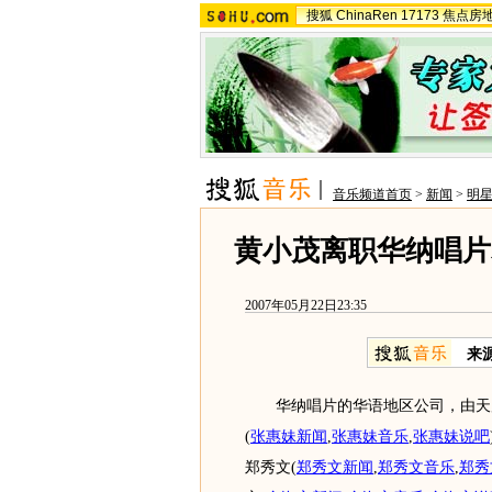
搜狐
ChinaRen
17173
焦点房
音乐频道首页
>
新闻
>
明
黄小茂离职华纳唱片
2007年05月22日23:35
来
华纳唱片的华语地区公司，由天后
(
张惠妹新闻
,
张惠妹音乐
,
张惠妹说吧
郑秀文
(
郑秀文新闻
,
郑秀文音乐
,
郑秀