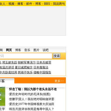
女人
-
视频
-
播客
-
邮件
-
博客
-
BBS
-
我说两句
闻
网页
博客
音乐
图片
说吧
长
邓玉娇失踪
朝鲜军事演习
日本兵赎罪
改温总讲话
夏日减肥秘方
日本瘦脸法
中共卧底结局
慈禧不快乐
侵略中国报告
更多>>
·
怀念丁聪：我以为那个老头永远不老
·
爱历史
|
年轻时代的毛泽东(组图)
·
曾鹏宇
|
雷人！我在绝对唱响做评委
·
爱历史
|
1977年华国锋视察大庆油田
上学
·
韩浩月
|
批评余秋雨是侮辱中国人？