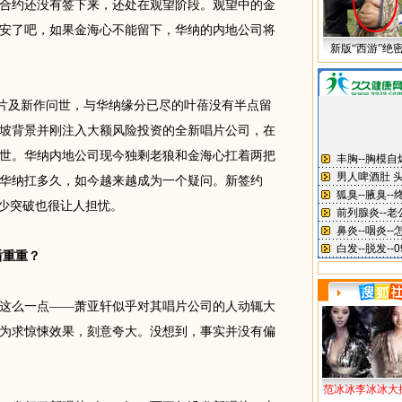
合约还没有签下来，还处在观望阶段。观望中的金
安了吧，如果金海心不能留下，华纳的内地公司将
新版“西游”绝
片及新作问世，与华纳缘分已尽的叶蓓没有半点留
坡背景并刚注入大额风险投资的全新唱片公司，在
世。华纳内地公司现今独剩老狼和金海心扛着两把
华纳扛多久，如今越来越成为一个疑问。新签约
多少突破也很让人担忧。
重重？
么一点——萧亚轩似乎对其唱片公司的人动辄大
为求惊悚效果，刻意夸大。没想到，事实并没有偏
范冰冰李冰冰大