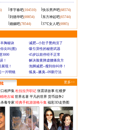
5)
李宇春吧
(104510)
快乐男声吧
(68574)
刘德华吧
(69854)
东方神起吧
(65744)
婚姻吧
(78544)
37℃女人吧
(6985)
爆丰胸秘诀
·
减肥--小肚子赘肉没了
你尖叫(图)
·
吸引异性的秘密武器
3000
·
45岁以前停经不正常
不误！
·
解决脸黄脾虚腰痛良方
美展现！
·
泡脚减肥--瘦到你叫停！
起一片明镜
·
狐臭--腋臭--09新疗法
更多>>
对口相声集
杜拉拉升职记
张震讲故事
红楼梦
-精绝古城
世界名著
平凡的世界
货币战争2
毒杀毒专家
经典手机游游格斗集
福彩3D走势图