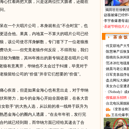
心扛着两把大旗，只是这两位扛大旗者，还能在
问。
揭田壮壮徐帆
·
赵薇被爆已经怀
·
李宇春爆遭母逼
在一个大唱片公司，本身就有点“不合时宜”，也
·
圣诞节明信片八
更适合他。果真，内地某一不算大的唱片公司已经
茶 余 饭
狼，该公司使尽浑身解数，专门签下了一位老狼推
·
何炅获地产大亨
费功夫——但究竟老狼作何反应，不得而知，我们
·
陈慧琳产后恢复
·
殷桃街头休闲装
活较为懒散，其06年推出的新专辑还是在唱片公司
·
范冰冰红地毯
许老狼有意离开，华纳也不太会过于纠缠，毕竟对于
·
姚晨与老公素
狼留给公司的“价值”并非它们想要的“价值”。
·
日军竟拿战俘
·
盘点网坛大腕
·
美女办公室遭
心疾首，但是如果金海心也有意出走，对于华纳
·
《Nobody》
·
搜狐娱乐招聘
伏和努力，如今的金海心开始全面收获，在各大音
·
台北电玩展靓丽Sh
佳女歌手”的大热人选，从以前的准一线终于跃升为
·
《变形金刚
熟悉金海心的圈内人透露，“在去年年初，发行完
·
王岳伦爆李
合约就已经到期，而华纳方面已经给其递去了合