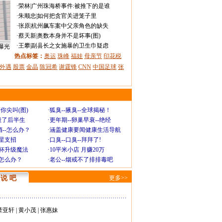
·
荣林
|
广州珠海桥事件:被推下的是谁
·
朱顺忠
|
如何把贪官关进笼子里
·
张原
|
杭州飙车案中父亲角色的缺失
·
蔡天新
|
奥数本身并不是坏事(图)
·
王攀
|
副县长之女施暴的卫生巾疑虑
曝光
热点标签：
奥运
珠峰
福娃
母亲节
印花税
外遇
股票
金晶
陈冠希
谢霆锋
CNN
中国足球
张
你尖叫(图)
·
狐臭--腋臭--全球揭秘！
毁了后半生
·
更年期--卵巢早衰--绝经
--怎么办？
·
涵盖健康要闻健康生活导航
明星支招
·
口臭--口臭--拜拜了!
罩杯升级魔法
·
10平米小店 月赚20万
-怎么办？
·
老公--烟戒不了排排毒吧
说 吧
更多>>
萧亚轩
|
黄小茂
|
张惠妹