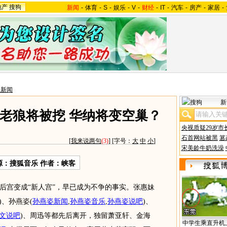
地产
搜狗
新闻
-
体育
-
S
-
娱乐
-
V
-
财经
-
IT
-
汽车
-
房产
-
家居
-
星新闻
新
老狼将被挖 华纳将变空巢？
央视质疑29岁市
石首网站被黑
篡
[
我来说两句
(3)
] [字号：
大
中
小
]
宋美龄牛奶洗澡
源：搜狐音乐 作者：峡客
宫变成“新人宫”，早已成为不争的事实。张惠妹
)
、孙燕姿
(
孙燕姿新闻
,
孙燕姿音乐
,
孙燕姿说吧
)
、
文说吧
)
、周迅等都先后离开，独留萧亚轩、金海
中学生乘直升机