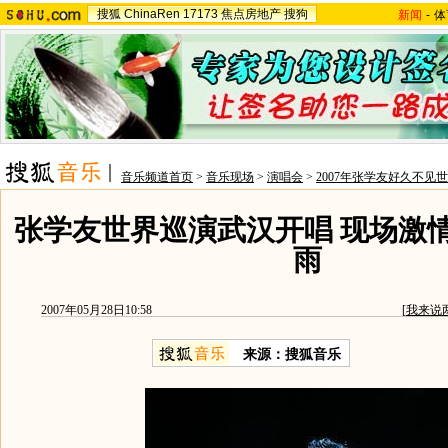
搜狐
ChinaRen
17173
焦点房地产
搜狗
新闻
-
体
音乐频道首页
>
音乐现场
>
演唱会
>
2007年张学友好久不见
张学友世界巡演武汉开唱 现场激
雨
2007年05月28日10:58
[
我来说
来源：搜狐音乐