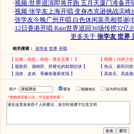
·
视频:世界巡演即将开跑 五月天厦门准备开
·
视频:张学友上海开唱 变身杰克逊挑战滨崎
·
张学友今晚广州开唱 白色休闲装亮相答谢(
·
12日香港开唱 Rain世界巡回30场传捞32亿
更多关于
张学友 世界 
相关搜索：
张学友
世界
开唱
【
祛斑、祛痘、祛疮—美女宝典！
】
【
惊闻！18岁少女
【
脂肪肝、酒精肝、肝硬化的前期症状
】
【
热点：新药问世
【
湿疹、皮炎、荨麻疹最新发现
】
【
高血压、高血脂
用户：
匿名
隐藏地址
设为辩论话题
*搜狗拼音输入法，中文处理专家>>