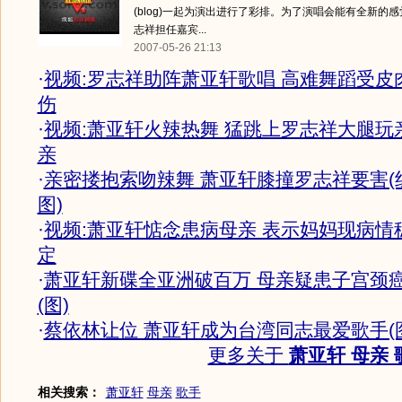
(blog)一起为演出进行了彩排。为了演唱会能有全新的
志祥担任嘉宾...
2007-05-26 21:13
·
视频:罗志祥助阵萧亚轩歌唱 高难舞蹈受皮
伤
·
视频:萧亚轩火辣热舞 猛跳上罗志祥大腿玩
亲
·
亲密搂抱索吻辣舞 萧亚轩膝撞罗志祥要害(
图)
·
视频:萧亚轩惦念患病母亲 表示妈妈现病情
定
·
萧亚轩新碟全亚洲破百万 母亲疑患子宫颈
(图)
·
蔡依林让位 萧亚轩成为台湾同志最爱歌手(
更多关于
萧亚轩 母亲 
相关搜索：
萧亚轩
母亲
歌手