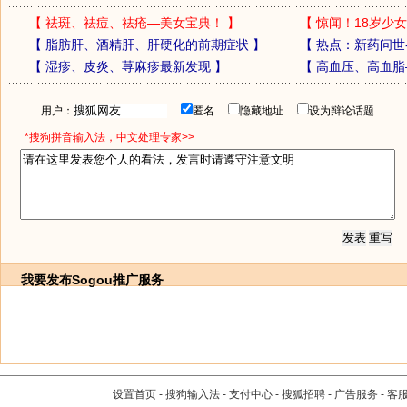
【
祛斑、祛痘、祛疮—美女宝典！
】
【
惊闻！18岁少女
【
脂肪肝、酒精肝、肝硬化的前期症状
】
【
热点：新药问世
【
湿疹、皮炎、荨麻疹最新发现
】
【
高血压、高血脂
用户：
匿名
隐藏地址
设为辩论话题
*搜狗拼音输入法，中文处理专家>>
我要发布
Sogou推广服务
设置首页
-
搜狗输入法
-
支付中心
-
搜狐招聘
-
广告服务
-
客