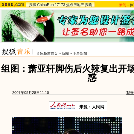
搜狐
ChinaRen
17173
焦点房地产
搜狗
新闻
-
体
音乐频道首页
>
新闻
>
明星新闻
组图：萧亚轩脚伤后火辣复出开场
惑
2007年05月28日11:10
[
我来
来源：人民网