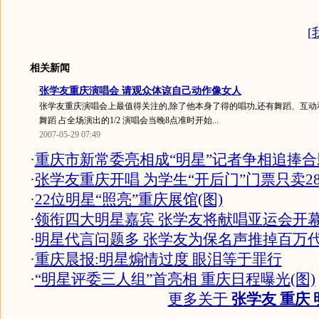
[
相关新闻
张学友重庆演唱会 请观众体谅自己动作像女人
张学友重庆演唱会上最值得关注的,除了他本身了得的唱功,还有舞蹈、互
舞蹈 占全场演出的1/2 演唱会当晚8点准时开始...
2007-05-29 07:49
·
重庆市新常委亮相成“明星”记者争相追捧合
·
张学友重庆开唱 为学生“开后门”门票只卖28
·
22位明星“照亮”重庆展馆(图)
·
领衔四大明星嘉宾 张学友将献唱亚运会开
·
明星代言问题多 张学友为保名声推掉百万
·
重庆晨报:明星煽情过度 眼泪等于罪行
·
“明星评委三人组”首亮相 重庆日程曝光(图)
更多关于
张学友 重庆 