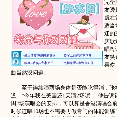
完全
友透
虑在
适当
迷的
庆歌
唱粤
友笑
喜欢
曲当然没问题。
至于连续演两场身体是否能吃得消，张
道，“今年我在美国还1天演2场呢”。他告诉
周2场演唱会的安排，可以算是香港演唱会
时候连唱10场也不需要再做专门的体能训练