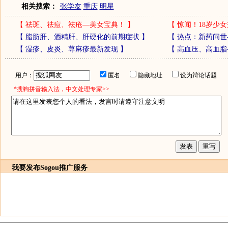
相关搜索：
张学友
重庆
明星
【
祛斑、祛痘、祛疮—美女宝典！
】
【
惊闻！18岁少女
【
脂肪肝、酒精肝、肝硬化的前期症状
】
【
热点：新药问世
【
湿疹、皮炎、荨麻疹最新发现
】
【
高血压、高血脂
用户：
匿名
隐藏地址
设为辩论话题
*搜狗拼音输入法，中文处理专家>>
我要发布
Sogou推广服务