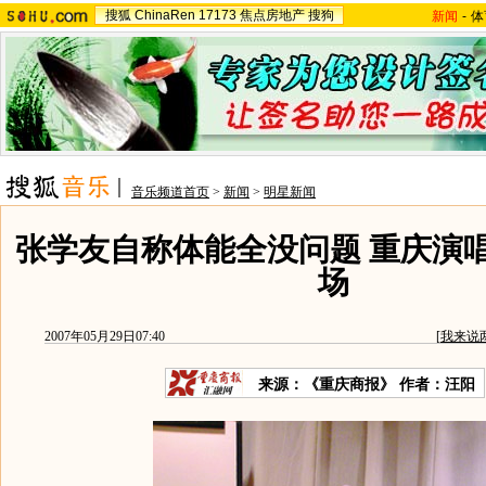
搜狐
ChinaRen
17173
焦点房地产
搜狗
新闻
-
体
音乐频道首页
>
新闻
>
明星新闻
张学友自称体能全没问题 重庆演
场
2007年05月29日07:40
[
我来说
来源：《重庆商报》 作者：汪阳