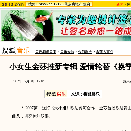
搜狐
ChinaRen
17173
焦点房地产
搜狗
新闻
-
体
音乐频道首页
>
音乐专题
>
金莎歌会
>
金莎大事件
小女生金莎推新专辑 爱情轮替《换
2007年05月30日15:04
[
我来
来源：搜狐娱乐
＊ 2007第一强打《大小姐》欧陆跨海合作，金莎首播欧陆舞
曲风，闪亮你的双眼。