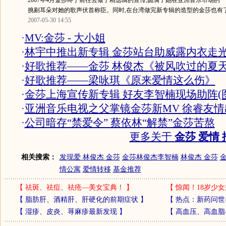
2007年4月金莎终于前往去做了精选辑的宣传,圆满了她在亚洲音乐市场的
挑剔耳朵对她的歌声伏首称臣。同时,在台湾做完新专辑的造型的金莎也有了新
2007-05-30 14:55
·
MV:金莎 - 大小姐
·
林宇中推出新专辑 金莎站台助威露内衣走光
·
好歌推荐——金莎 林俊杰《被风吹过的夏
·
好歌推荐——梁咏琪《原来爱情这么伤》
·
金莎上海宣传新专辑 好友李智楠现场助阵(图
·
亚洲音乐电视之父掌镜金莎新MV 徐睿友情
·
公司暗存“禁爱令” 蔡依林“解禁”金莎苦熬
更多关于
金莎 爱情 
相关搜索：
发现爱 林俊杰 金莎
金莎林俊杰李智楠
林俊杰 金莎
情公寓
爱情转移
基金推荐
【
祛斑、祛痘、祛疮—美女宝典！
】
【
惊闻！18岁少女
【
脂肪肝、酒精肝、肝硬化的前期症状
】
【
热点：新药问世
【
湿疹、皮炎、荨麻疹最新发现
】
【
高血压、高血脂