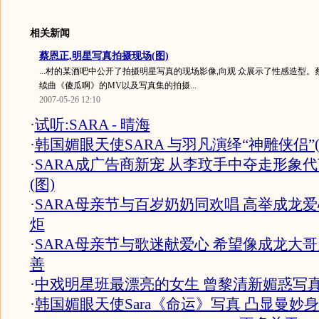
相关新闻
蔡恩正,明星写真拍摄现场(图)
...村的某酒吧中公开了拍摄明星写真的现场影像,向观 众展示了性感造型。
续曲《傻瓜啊》的MV以及写真集的拍摄...
2007-05-26 12:10
·
试听:SARA - 晴海
·
韩国媚眼天使SARA 与羽凡演绎“神雕侠侣”(
·
SARA成广告商新宠 从李玟手中夺走形象代
(图)
·
SARA母亲节与百岁奶奶同欢唱 高举成龙
炬
·
SARA母亲节与歌迷献爱心 希望像成龙大
善
·
中戏明星班最漂亮的女生 曾黎清新媚惑写真
·
韩国媚眼天使Sara《命运》写真 凸显曼妙