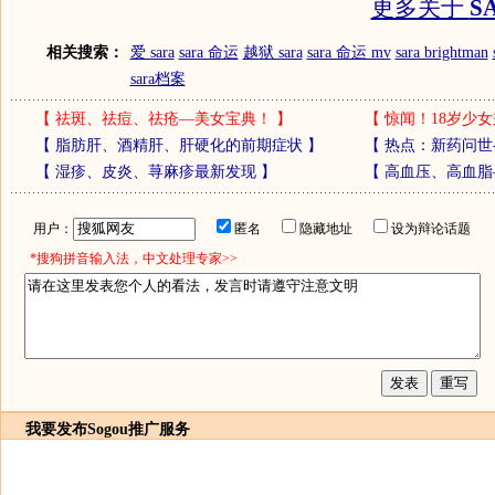
更多关于
S
相关搜索：
爱 sara
sara 命运
越狱 sara
sara 命运 mv
sara brightman
sara档案
【
祛斑、祛痘、祛疮—美女宝典！
】
【
惊闻！18岁少女
【
脂肪肝、酒精肝、肝硬化的前期症状
】
【
热点：新药问世
【
湿疹、皮炎、荨麻疹最新发现
】
【
高血压、高血脂
用户：
匿名
隐藏地址
设为辩论话题
*搜狗拼音输入法，中文处理专家>>
我要发布
Sogou推广服务