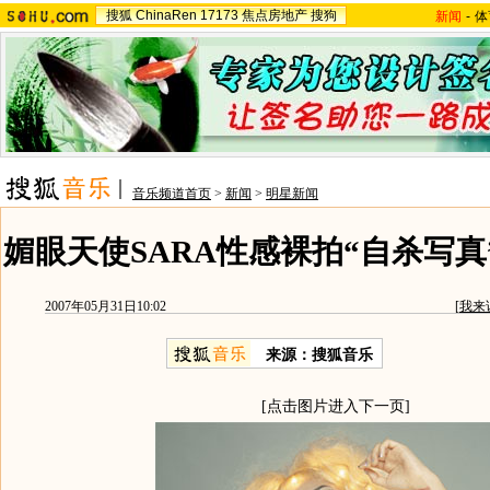
搜狐
ChinaRen
17173
焦点房地产
搜狗
新闻
-
体
音乐频道首页
>
新闻
>
明星新闻
媚眼天使SARA性感裸拍“自杀写真
2007年05月31日10:02
[
我来
来源：搜狐音乐
[点击图片进入下一页]