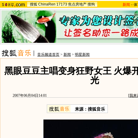
搜狐
ChinaRen
17173
焦点房地产
搜狗
新闻
-
体
音乐频道首页
>
新闻
>
明星新闻
黑眼豆豆主唱变身狂野女王 火爆
光
2007年06月04日14:01
[
我来
来源：搜狐音乐