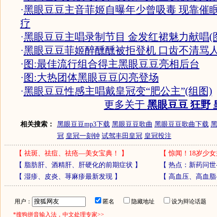
·
黑眼豆豆主音菲姬自曝年少曾吸毒 现靠催
疗
·
黑眼豆豆主唱录制节目 金发红裙魅力献唱(图
·
黑眼豆豆菲姬醉醺醺被拒登机 口齿不清骂人
·
图:最佳流行组合得主黑眼豆豆亮相后台
·
图:大热团体黑眼豆豆闪亮登场
·
黑眼豆豆性感主唱戴皇冠变“肥公主”(组图)
更多关于
黑眼豆豆 狂野 
相关搜索：
黑眼豆豆mp3下载
黑眼豆豆歌曲
黑眼豆豆歌曲下载
黑
冠
皇冠一刻钟
试驾丰田皇冠
皇冠投注
【
祛斑、祛痘、祛疮—美女宝典！
】
【
惊闻！18岁少女
【
脂肪肝、酒精肝、肝硬化的前期症状
】
【
热点：新药问世
【
湿疹、皮炎、荨麻疹最新发现
】
【
高血压、高血脂
用户：
匿名
隐藏地址
设为辩论话题
*搜狗拼音输入法，中文处理专家>>