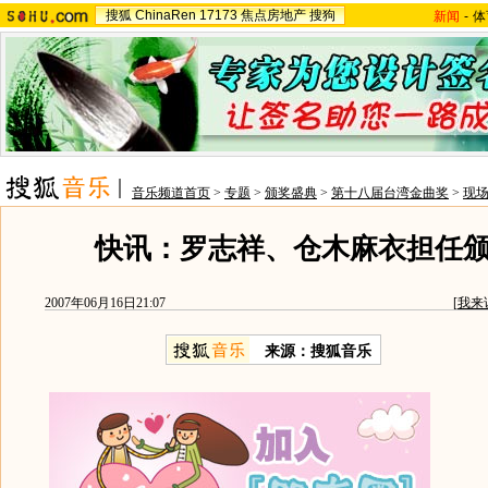
搜狐
ChinaRen
17173
焦点房地产
搜狗
新闻
-
体
音乐频道首页
>
专题
>
颁奖盛典
>
第十八届台湾金曲奖
>
现
快讯：罗志祥、仓木麻衣担任
2007年06月16日21:07
[
我来
来源：搜狐音乐