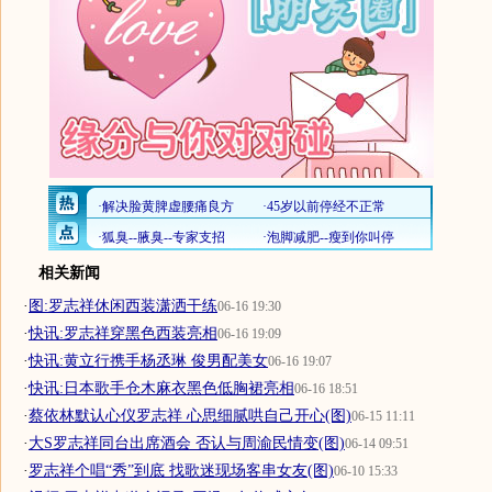
相关新闻
·
图:罗志祥休闲西装潇洒干练
06-16 19:30
·
快讯:罗志祥穿黑色西装亮相
06-16 19:09
·
快讯:黄立行携手杨丞琳 俊男配美女
06-16 19:07
·
快讯:日本歌手仓木麻衣黑色低胸裙亮相
06-16 18:51
·
蔡依林默认心仪罗志祥 心思细腻哄自己开心(图)
06-15 11:11
·
大S罗志祥同台出席酒会 否认与周渝民情变(图)
06-14 09:51
·
罗志祥个唱“秀”到底 找歌迷现场客串女友(图)
06-10 15:33