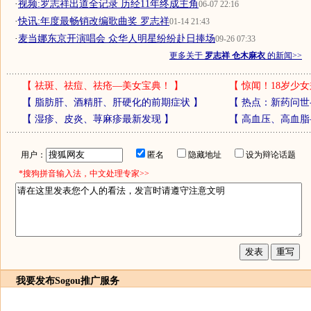
·
视频:罗志祥出道全记录 历经11年终成主角
06-07 22:16
·
快讯:年度最畅销改编歌曲奖 罗志祥
01-14 21:43
·
麦当娜东京开演唱会 众华人明星纷纷赴日捧场
09-26 07:33
更多关于
罗志祥 仓木麻衣
的新闻>>
【
祛斑、祛痘、祛疮—美女宝典！
】
【
惊闻！18岁少女
【
脂肪肝、酒精肝、肝硬化的前期症状
】
【
热点：新药问世
【
湿疹、皮炎、荨麻疹最新发现
】
【
高血压、高血脂
用户：
匿名
隐藏地址
设为辩论话题
*搜狗拼音输入法，中文处理专家>>
我要发布
Sogou推广服务