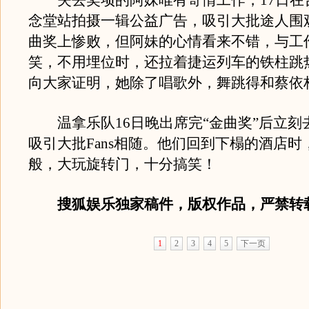
失去奖项的阿妹唯有寄情工作，17日在
念堂站拍摄一辑公益广告，吸引大批途人围
曲奖上惨败，但阿妹的心情看来不错，与工
笑，不用埋位时，还拉着捷运列车的铁柱跳
向大家证明，她除了唱歌外，舞跳得和蔡依
温拿乐队16日晚出席完“金曲奖”后立刻
吸引大批Fans相随。他们回到下榻的酒店时
般，大玩旋转门，十分搞笑！
搜狐娱乐独家稿件，版权作品，严禁转
1
2
3
4
5
下一页