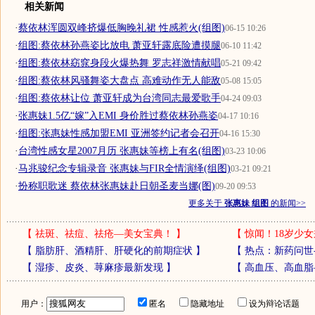
相关新闻
·
蔡依林浑圆双峰挤爆低胸晚礼裙 性感惹火(组图)
06-15 10:26
·
组图:蔡依林孙燕姿比放电 萧亚轩露底险遭摸腿
06-10 11:42
·
组图:蔡依林窈窕身段火爆热舞 罗志祥激情献唱
05-21 09:42
·
组图:蔡依林风骚舞姿大盘点 高难动作无人能敌
05-08 15:05
·
组图:蔡依林让位 萧亚轩成为台湾同志最爱歌手
04-24 09:03
·
张惠妹1.5亿“嫁”入EMI 身价胜过蔡依林孙燕姿
04-17 10:16
·
组图:张惠妹性感加盟EMI 亚洲签约记者会召开
04-16 15:30
·
台湾性感女星2007月历 张惠妹等榜上有名(组图)
03-23 10:06
·
马兆骏纪念专辑录音 张惠妹与FIR全情演绎(组图)
03-21 09:21
·
扮称职歌迷 蔡依林张惠妹赴日朝圣麦当娜(图)
09-20 09:53
更多关于
张惠妹 组图
的新闻>>
【
祛斑、祛痘、祛疮—美女宝典！
】
【
惊闻！18岁少女
【
脂肪肝、酒精肝、肝硬化的前期症状
】
【
热点：新药问世
【
湿疹、皮炎、荨麻疹最新发现
】
【
高血压、高血脂
用户：
匿名
隐藏地址
设为辩论话题