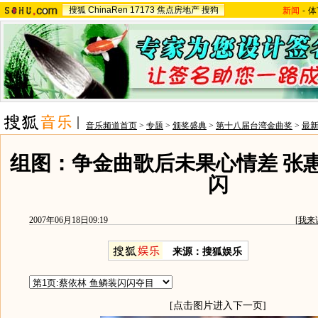
搜狐
ChinaRen
17173
焦点房地产
搜狗
新闻
-
体
音乐频道首页
>
专题
>
颁奖盛典
>
第十八届台湾金曲奖
>
最
组图：争金曲歌后未果心情差 张
闪
2007年06月18日09:19
[
我来
来源：搜狐娱乐
[点击图片进入下一页]