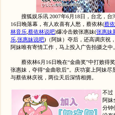
搜狐娱乐讯 2007年6月18日，台北，台湾
16日晚落幕，有人欢喜有人愁，蔡依林
(
蔡依
林音乐
,
蔡依林说吧
)
爆冷击败张惠妹
(
张惠妹
乐
,
张惠妹说吧
)
（阿妹）夺后，还高调庆祝
阿妹唯有寄情工作，马上投入广告拍摄之中
蔡依林6月16日晚在“金曲奖”中打败得
张惠妹，夺得“金曲歌后”。庆功宴上阿妹尽
与蔡依林庆祝，两位天后深情相拥。
不过
阿妹
分钟