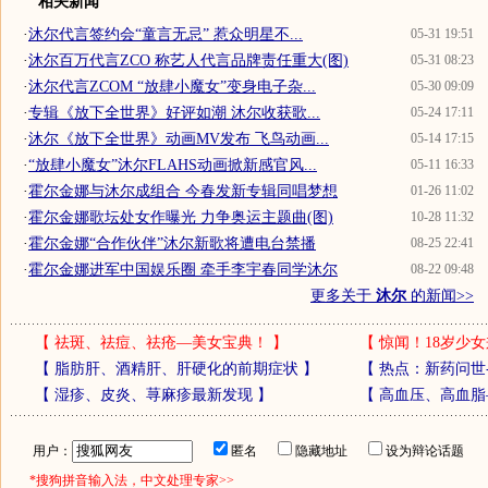
相关新闻
·
沐尔代言签约会“童言无忌” 惹众明星不...
05-31 19:51
·
沐尔百万代言ZCO 称艺人代言品牌责任重大(图)
05-31 08:23
·
沐尔代言ZCOM “放肆小魔女”变身电子杂...
05-30 09:09
·
专辑《放下全世界》好评如潮 沐尔收获歌...
05-24 17:11
·
沐尔《放下全世界》动画MV发布 飞鸟动画...
05-14 17:15
·
“放肆小魔女”沐尔FLAHS动画掀新感官风...
05-11 16:33
·
霍尔金娜与沐尔成组合 今春发新专辑同唱梦想
01-26 11:02
·
霍尔金娜歌坛处女作曝光 力争奥运主题曲(图)
10-28 11:32
·
霍尔金娜“合作伙伴”沐尔新歌将遭电台禁播
08-25 22:41
·
霍尔金娜进军中国娱乐圈 牵手李宇春同学沐尔
08-22 09:48
更多关于
沐尔
的新闻>>
【
祛斑、祛痘、祛疮—美女宝典！
】
【
惊闻！18岁少女
【
脂肪肝、酒精肝、肝硬化的前期症状
】
【
热点：新药问世
【
湿疹、皮炎、荨麻疹最新发现
】
【
高血压、高血脂
用户：
匿名
隐藏地址
设为辩论话题
*搜狗拼音输入法，中文处理专家>>