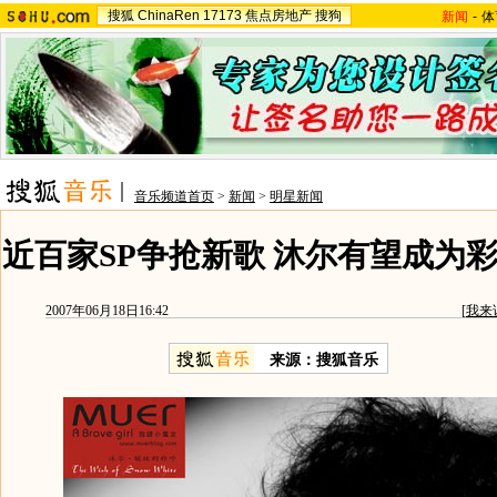
搜狐
ChinaRen
17173
焦点房地产
搜狗
新闻
-
体
音乐频道首页
>
新闻
>
明星新闻
近百家SP争抢新歌 沐尔有望成为彩
2007年06月18日16:42
[
我来
来源：搜狐音乐