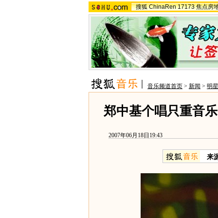
搜狐
ChinaRen
17173
焦点房
音乐频道首页
>
新闻
>
明
郑中基个唱只重音乐
2007年06月18日19:43
来