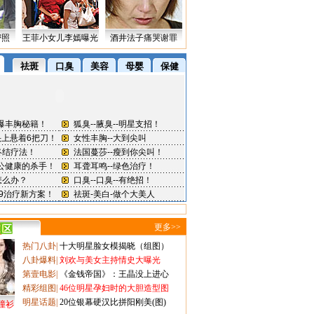
密照
王菲小女儿李嫣曝光
酒井法子痛哭谢罪
更多>>
热门八卦
|
十大明星脸女模揭晓（组图）
八卦爆料
|
刘欢与美女主持情史大曝光
第壹电影
|
《金钱帝国》：王晶没上进心
精彩组图
|
46位明星孕妇时的大胆造型图
明星话题
|
20位银幕硬汉比拼阳刚美(图)
撞衫