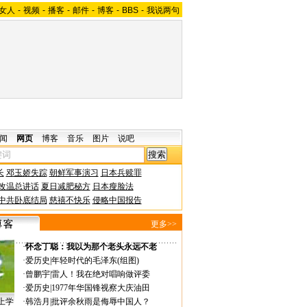
女人
-
视频
-
播客
-
邮件
-
博客
-
BBS
-
我说两句
闻
网页
博客
音乐
图片
说吧
长
邓玉娇失踪
朝鲜军事演习
日本兵赎罪
改温总讲话
夏日减肥秘方
日本瘦脸法
中共卧底结局
慈禧不快乐
侵略中国报告
更多>>
·
怀念丁聪：我以为那个老头永远不老
·
爱历史
|
年轻时代的毛泽东(组图)
·
曾鹏宇
|
雷人！我在绝对唱响做评委
·
爱历史
|
1977年华国锋视察大庆油田
上学
·
韩浩月
|
批评余秋雨是侮辱中国人？