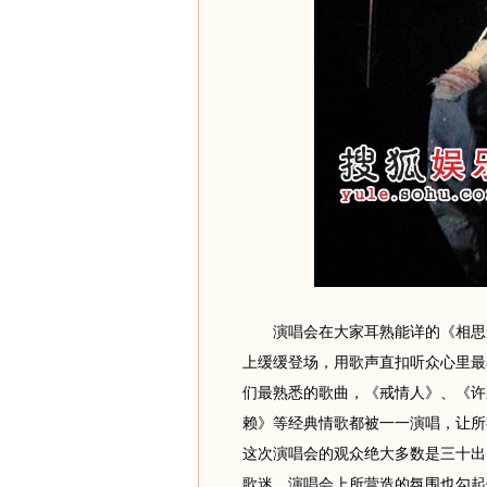
演唱会在大家耳熟能详的《相思无
上缓缓登场，用歌声直扣听众心里最
们最熟悉的歌曲，《戒情人》、《许
赖》等经典情歌都被一一演唱，让所
这次演唱会的观众绝大多数是三十出
歌迷，演唱会上所营造的氛围也勾起