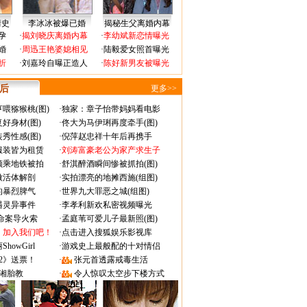
情史
李冰冰被爆已婚
揭秘生父离婚内幕
孕
·
揭刘晓庆离婚内幕
·
李幼斌新恋情曝光
婚
·
周迅王艳婆媳相见
·
陆毅爱女照首曝光
折
·
刘嘉玲自曝正造人
·
陈好新男友被曝光
 后
更多>>
喂猕猴桃(图)
·
独家：章子怡带妈妈看电影
好身材(图)
·
佟大为马伊琍再度牵手(图)
秀性感(图)
·
倪萍赵忠祥十年后再携手
服装皆为租赁
·
刘涛富豪老公为家产求生子
颜乘地铁被拍
·
舒淇醉酒瞬间惨被抓拍(图)
做活体解剖
·
实拍漂亮的地摊西施(组图)
的暴烈脾气
·
世界九大罪恶之城(组图)
遇灵异事件
·
李孝利新欢私密视频曝光
成命案导火索
·
孟庭苇可爱儿子最新照(图)
：加入我们吧！
·
点击进入搜狐娱乐影视库
owGirl
·
游戏史上最般配的十对情侣
2》送票！
·
张元首透露戒毒生活
湘胎教
·
令人惊叹太空步下楼方式