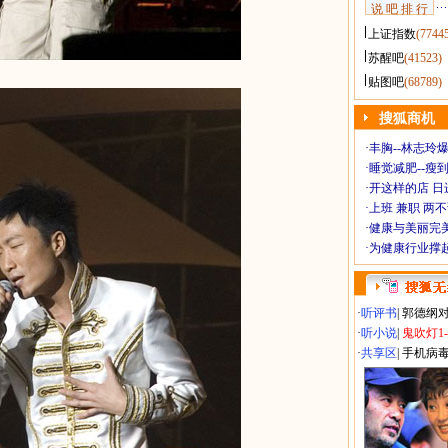
说 吧 排 行
上证指数
(7744
苏醒吧
(41523)
贴图吧
(68789)
搜狐商机
·
丰胸--林志玲
·
睡觉减肥--瘦到
·
开这样的店 日进
·
上班 兼职 两
·
健康与美丽完
·
为健康行业撑
·
听评书
|
郭德纲
·
听小说
|
鬼吹灯1
·
共享区
|
手机病