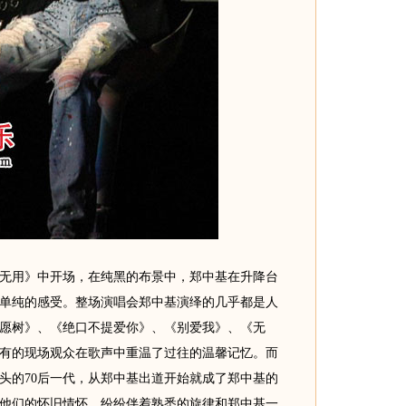
用》中开场，在纯黑的布景中，郑中基在升降台
单纯的感受。整场演唱会郑中基演绎的几乎都是人
愿树》、《绝口不提爱你》、《别爱我》、《无
有的现场观众在歌声中重温了过往的温馨记忆。而
头的70后一代，从郑中基出道开始就成了郑中基的
他们的怀旧情怀，纷纷伴着熟悉的旋律和郑中基一