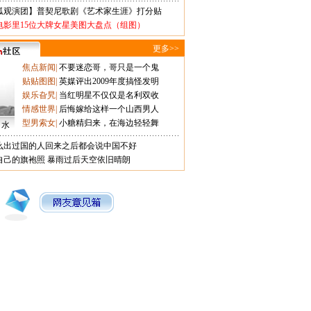
狐观演团】普契尼歌剧《艺术家生涯》打分贴
电影里15位大牌女星美图大盘点（组图）
更多>>
焦点新闻
|
不要迷恋哥，哥只是一个鬼
贴贴图图
|
英媒评出2009年度搞怪发明
娱乐旮旯
|
当红明星不仅仅是名利双收
情感世界
|
后悔嫁给这样一个山西男人
型男索女
|
小糖精归来，在海边轻轻舞
口水
么出过国的人回来之后都会说中国不好
自己的旗袍照
暴雨过后天空依旧晴朗