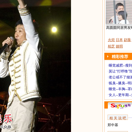
高圆圆同居男友
火炬
日本
赵薇
柏芝
姚明
精彩推荐
·
睡觉减肥--瘦到
·
莫让“打呼噜”
·
老公戒不了烟酒
·
狐臭--腋臭--
·
睡觉--丰胸--
·
女人--更年期-
相 关 说 吧
郑中基