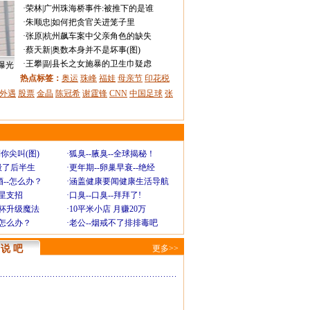
·
荣林
|
广州珠海桥事件:被推下的是谁
·
朱顺忠
|
如何把贪官关进笼子里
·
张原
|
杭州飙车案中父亲角色的缺失
·
蔡天新
|
奥数本身并不是坏事(图)
·
王攀
|
副县长之女施暴的卫生巾疑虑
曝光
热点标签：
奥运
珠峰
福娃
母亲节
印花税
外遇
股票
金晶
陈冠希
谢霆锋
CNN
中国足球
张
你尖叫(图)
·
狐臭--腋臭--全球揭秘！
毁了后半生
·
更年期--卵巢早衰--绝经
--怎么办？
·
涵盖健康要闻健康生活导航
明星支招
·
口臭--口臭--拜拜了!
罩杯升级魔法
·
10平米小店 月赚20万
-怎么办？
·
老公--烟戒不了排排毒吧
说 吧
更多>>