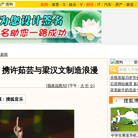
地产
搜狗
新闻
-
体育
-
S
-
娱乐
-
V
-
财经
-
IT
-
汽车
-
房产
-
家居
-
星新闻
新
 携许茹芸与梁汉文制造浪漫
央视质疑29岁市
石首网站被黑
篡
[
我来说两句
] [字号：
大
中
小
]
宋美龄牛奶洗澡
源：搜狐音乐
中学生乘直升机