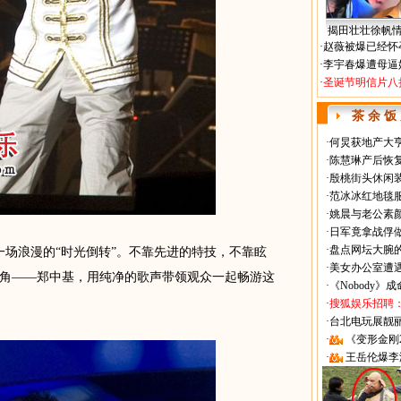
揭田壮壮徐帆
·
赵薇被爆已经怀
·
李宇春爆遭母逼
·
圣诞节明信片八
茶 余 饭
·
何炅获地产大亨
·
陈慧琳产后恢复
·
殷桃街头休闲装
·
范冰冰红地毯
·
姚晨与老公素
·
日军竟拿战俘
·
盘点网坛大腕
场浪漫的“时光倒转”。不靠先进的特技，不靠眩
·
美女办公室遭
角——郑中基，用纯净的歌声带领观众一起畅游这
·
《Nobody》
·
搜狐娱乐招聘
·
台北电玩展靓丽Sh
·
《变形金刚
·
王岳伦爆李