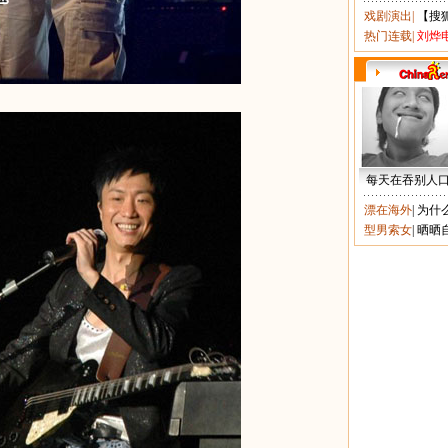
戏剧演出
|
【搜
热门连载
|
刘烨
每天在吞别人
漂在海外
|
为什
型男索女
|
晒晒