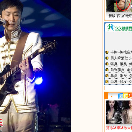
新版“西游”绝
范冰冰李冰冰大