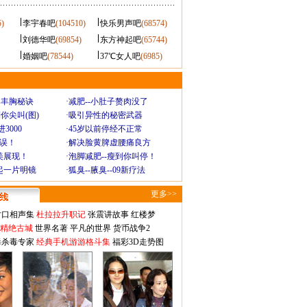
5)
李宇春吧
(104510)
快乐男声吧
(68574)
刘德华吧
(69854)
东方神起吧
(65744)
婚姻吧
(78544)
37℃女人吧
(6985)
爆丰胸秘诀
·
减肥--小肚子赘肉没了
你尖叫(图)
·
吸引异性的秘密武器
3000
·
45岁以前停经不正常
不误！
·
解决脸黄脾虚腰痛良方
美展现！
·
泡脚减肥--瘦到你叫停！
起一片明镜
·
狐臭--腋臭--09新疗法
更多>>
对口相声集
杜拉拉升职记
张震讲故事
红楼梦
-精绝古城
世界名著
平凡的世界
货币战争2
毒杀毒专家
经典手机游游格斗集
福彩3D走势图