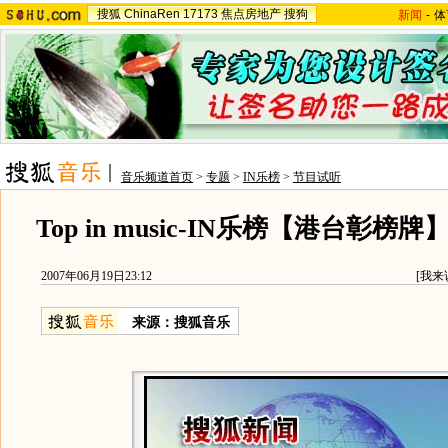
搜狐
ChinaRen
17173
焦点房地产
搜狗
新闻
-
体
音乐频道首页
>
专题
>
IN乐榜
>
节目试听
Top in music-IN乐榜【港台彰榜牌
2007年06月19日23:12
[
我来
来源：搜狐音乐